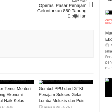
Next Post
Operasi Pasar Penajam
Gelontorkan 860 Tabung
Elpiji/Hari
ADV
KOMU
Mud
Eko
Jak
Pen
pen
mam
r Temui Menteri
Gembel PPU dan IGTKI
ong Ekonomi
Penajam Sukses Gelar
al Naik Kelas
Lomba Melukis dan Puisi
s 17, 2025
Admin
Des 13, 2025