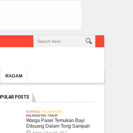
reatif Lokal Naik Kelas
Gembel PPU dan IGTKI Penajam Sukses Gelar L
RAGAM
PULAR POSTS
BORNEO
KALIMANTAN
KALIMANTAN TIMUR
Warga Paser Temukan Bayi
Dibuang Dalam Tong Sampah
Admin
Agu 04, 2015