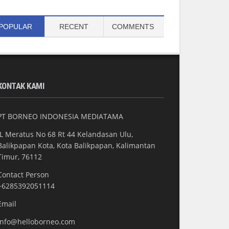
POPULAR
RECENT
COMMENTS
KONTAK KAMI
PT BORNEO INDONESIA MEDIATAMA
JL Meratus No 68 Rt 44 Kelandasan Ulu,
Balikpapan Kota, Kota Balikpapan, Kalimantan
Timur, 76112
Contact Person
+6285392051114
Email
info@helloborneo.com