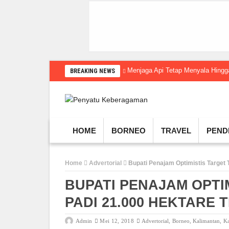
Menjaga Api Tetap Menyala Hin
BREAKING NEWS
HOME
BORNEO
TRAVEL
PEND
Home
Advertorial
Bupati Penajam Optimistis Target 
BUPATI PENAJAM OPTI
PADI 21.000 HEKTARE 
Admin
Mei 12, 2018
Advertorial
,
Borneo
,
Kalimantan
,
Ka