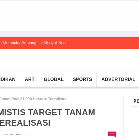
gga Membuka Ambang
Mudyat Noor Temui Menteri Ekraf, Dorong Ekonomi K
IDIKAN
ART
GLOBAL
SPORTS
ADVERTORIAL
Tanam Padi 21.000 Hektare Terealisasi
PO
MISTIS TARGET TANAM
TEREALISASI
limantan Timur
0
2