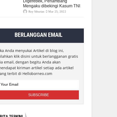
Digerebek, Penambang
Mengaku dibekingi Kasum TNI
Roy Siburian
Mar 25, 2022
BERLANGGAN EMAIL
ika Anda menyukai Artikel di blog ini,
ilahkan klik disini untuk berlangganan gratis
ia email, dengan begitu Anda akan
endapat kiriman artikel setiap ada artikel
ang terbit di Helloborneo.com
RITA TERKINI