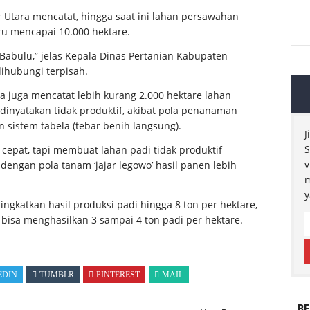
 Utara mencatat, hingga saat ini lahan persawahan
ru mencapai 10.000 hektare.
 Babulu,” jelas Kepala Dinas Pertanian Kabupaten
dihubungi terpisah.
 juga mencatat lebih kurang 2.000 hektare lahan
inyatakan tidak produktif, akibat pola penanaman
sistem tabela (tebar benih langsung).
J
S
epat, tapi membuat lahan padi tidak produktif
v
 dengan pola tanam ‘jajar legowo’ hasil panen lebih
m
y
ingkatkan hasil produksi padi hingga 8 ton per hektare,
 bisa menghasilkan 3 sampai 4 ton padi per hektare.
EDIN
TUMBLR
PINTEREST
MAIL
BE