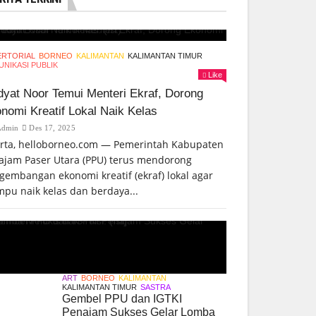
ERTORIAL
BORNEO
KALIMANTAN
KALIMANTAN TIMUR
NIKASI PUBLIK
Like
yat Noor Temui Menteri Ekraf, Dorong
nomi Kreatif Lokal Naik Kelas
Admin
Des 17, 2025
arta, helloborneo.com — Pemerintah Kabupaten
ajam Paser Utara (PPU) terus mendorong
gembangan ekonomi kreatif (ekraf) lokal agar
pu naik kelas dan berdaya...
ART
BORNEO
KALIMANTAN
KALIMANTAN TIMUR
SASTRA
Gembel PPU dan IGTKI
Penajam Sukses Gelar Lomba