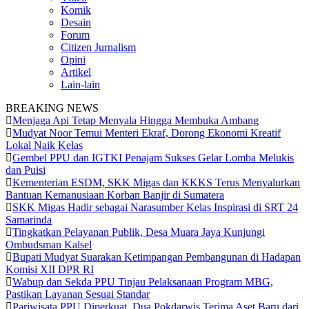
Komik
Desain
Forum
Citizen Jurnalism
Opini
Artikel
Lain-lain
BREAKING NEWS
Menjaga Api Tetap Menyala Hingga Membuka Ambang
Mudyat Noor Temui Menteri Ekraf, Dorong Ekonomi Kreatif
Lokal Naik Kelas
Gembel PPU dan IGTKI Penajam Sukses Gelar Lomba Melukis
dan Puisi
Kementerian ESDM, SKK Migas dan KKKS Terus Menyalurkan
Bantuan Kemanusiaan Korban Banjir di Sumatera
SKK Migas Hadir sebagai Narasumber Kelas Inspirasi di SRT 24
Samarinda
Tingkatkan Pelayanan Publik, Desa Muara Jaya Kunjungi
Ombudsman Kalsel
Bupati Mudyat Suarakan Ketimpangan Pembangunan di Hadapan
Komisi XII DPR RI
Wabup dan Sekda PPU Tinjau Pelaksanaan Program MBG,
Pastikan Layanan Sesuai Standar
Pariwisata PPU Diperkuat, Dua Pokdarwis Terima Aset Baru dari