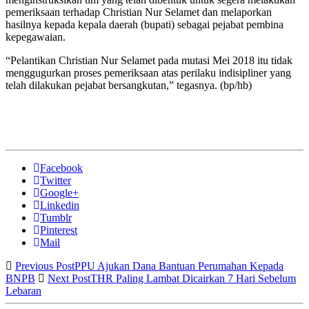
pemeriksaan terhadap Christian Nur Selamet dan melaporkan
hasilnya kepada kepala daerah (bupati) sebagai pejabat pembina
kepegawaian.
“Pelantikan Christian Nur Selamet pada mutasi Mei 2018 itu tidak
menggugurkan proses pemeriksaan atas perilaku indisipliner yang
telah dilakukan pejabat bersangkutan,” tegasnya. (bp/hb)
Facebook
Twitter
Google+
Linkedin
Tumblr
Pinterest
Mail
Previous Post
PPU Ajukan Dana Bantuan Perumahan Kepada
BNPB
Next Post
THR Paling Lambat Dicairkan 7 Hari Sebelum
Lebaran