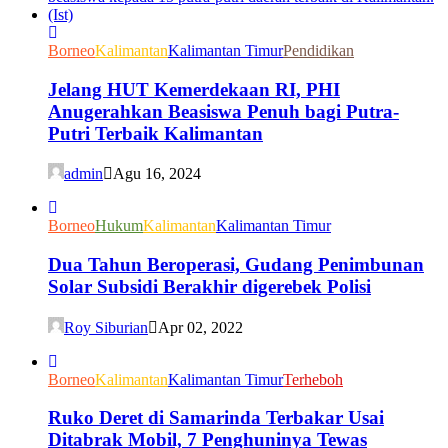
Borneo
Kalimantan
Kalimantan Timur
Pendidikan
Jelang HUT Kemerdekaan RI, PHI
Anugerahkan Beasiswa Penuh bagi Putra-
Putri Terbaik Kalimantan
admin
Agu 16, 2024
Borneo
Hukum
Kalimantan
Kalimantan Timur
Dua Tahun Beroperasi, Gudang Penimbunan
Solar Subsidi Berakhir digerebek Polisi
Roy Siburian
Apr 02, 2022
Borneo
Kalimantan
Kalimantan Timur
Terheboh
Ruko Deret di Samarinda Terbakar Usai
Ditabrak Mobil, 7 Penghuninya Tewas