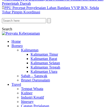
Pemerintah Daerah
PPU Percepat Penyelesaian Lahan Bandara VVIP IKN, Sekda
Tohar Pimpin Koordinasi
Search
Home
Borneo
Kalimantan
Kalimantan Timur
Kalimantan Barat
Kalimantan Selatan
Kalimantan Tengah
Kalimantan Utara
Sabah – Sarawak
Brunei Darussalam
Travel
Tempat Wisata
Kuliner
Industri Kreatif
Itinerary
Catatan Perjalanan