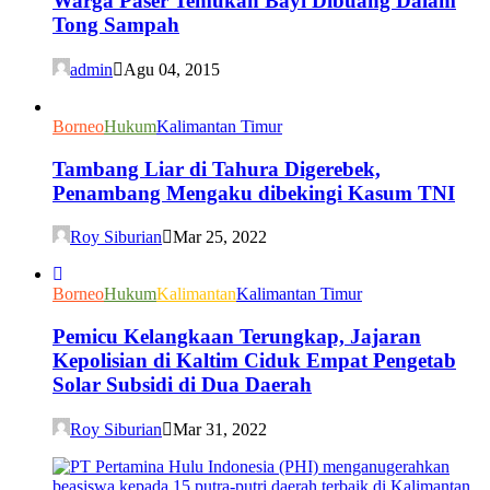
Warga Paser Temukan Bayi Dibuang Dalam
Tong Sampah
admin
Agu 04, 2015
Borneo
Hukum
Kalimantan Timur
Tambang Liar di Tahura Digerebek,
Penambang Mengaku dibekingi Kasum TNI
Roy Siburian
Mar 25, 2022
Borneo
Hukum
Kalimantan
Kalimantan Timur
Pemicu Kelangkaan Terungkap, Jajaran
Kepolisian di Kaltim Ciduk Empat Pengetab
Solar Subsidi di Dua Daerah
Roy Siburian
Mar 31, 2022