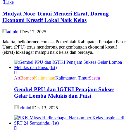
Like
Mudyat Noor Temui Menteri Ekraf, Dorong
Ekonomi Kreatif Lokal Naik Kelas
admin
Des 17, 2025
Jakarta, helloborneo.com — Pemerintah Kabupaten Penajam Paser
Utara (PPU) terus mendorong pengembangan ekonomi kreatif
(ekraf) lokal agar mampu naik kelas dan berdaya...
Art
Borneo
Kalimantan
Kalimantan Timur
Sastra
Gembel PPU dan IGTKI Penajam Sukses
Gelar Lomba Melukis dan Puisi
admin
Des 13, 2025