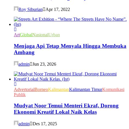
Roy Siburian
Apr 17, 2022
Art
Global
Nasional
Urban
Menjaga Api Tetap Menyala Hingga Membuka
Ambang
admin
Jun 23, 2026
Advertorial
Borneo
Kalimantan
Kalimantan Timur
Komunikasi
Publik
Mudyat Noor Temui Menteri Ekraf, Dorong
Ekonomi Kreatif Lokal Naik Kelas
admin
Des 17, 2025