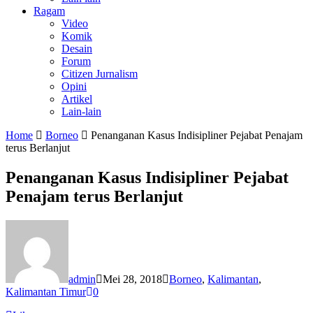
Ragam
Video
Komik
Desain
Forum
Citizen Jurnalism
Opini
Artikel
Lain-lain
Home
Borneo
Penanganan Kasus Indisipliner Pejabat Penajam
terus Berlanjut
Penanganan Kasus Indisipliner Pejabat
Penajam terus Berlanjut
admin
Mei 28, 2018
Borneo
,
Kalimantan
,
Kalimantan Timur
0