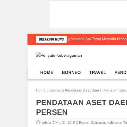
Menjaga Api Tetap Menyala Hin
BREAKING NEWS
HOME
BORNEO
TRAVEL
PEND
Home
Borneo
Pendataan Aset Daerah Penajam Baru
PENDATAAN ASET DAE
PERSEN
Admin
Nov 21, 2018
Borneo
,
Kalimantan
,
Kalimantan T