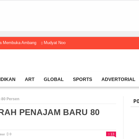
gga Membuka Ambang
Mudyat Noor Temui Menteri Ekraf, Dorong Ekonomi K
IDIKAN
ART
GLOBAL
SPORTS
ADVERTORIAL
 80 Persen
PO
RAH PENAJAM BARU 80
imur
0
13