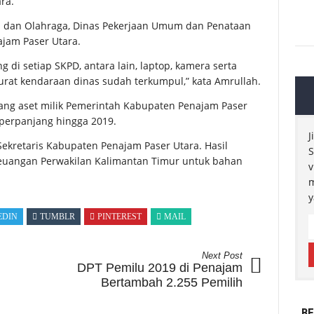
ra.
a dan Olahraga, Dinas Pekerjaan Umum dan Penataan
ajam Paser Utara.
g di setiap SKPD, antara lain, laptop, kamera serta
surat kendaraan dinas sudah terkumpul,” kata Amrullah.
ang aset milik Pemerintah Kabupaten Penajam Paser
perpanjang hingga 2019.
J
Sekretaris Kabupaten Penajam Paser Utara. Hasil
S
Keuangan Perwakilan Kalimantan Timur untuk bahan
v
m
y
EDIN
TUMBLR
PINTEREST
MAIL
Next Post
DPT Pemilu 2019 di Penajam
Bertambah 2.255 Pemilih
BE