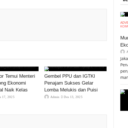
ADV
KOMU
Mud
Eko
Jak
Pen
pen
r Temui Menteri
Gembel PPU dan IGTKI
mam
ong Ekonomi
Penajam Sukses Gelar
al Naik Kelas
Lomba Melukis dan Puisi
s 17, 2025
Admin
Des 13, 2025