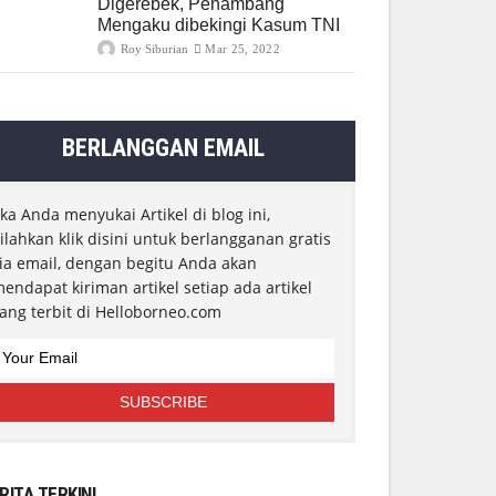
Digerebek, Penambang
Mengaku dibekingi Kasum TNI
Roy Siburian
Mar 25, 2022
BERLANGGAN EMAIL
ika Anda menyukai Artikel di blog ini,
ilahkan klik disini untuk berlangganan gratis
ia email, dengan begitu Anda akan
endapat kiriman artikel setiap ada artikel
ang terbit di Helloborneo.com
RITA TERKINI