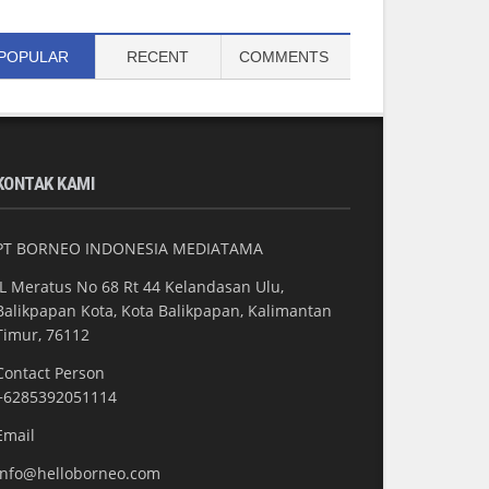
POPULAR
RECENT
COMMENTS
KONTAK KAMI
PT BORNEO INDONESIA MEDIATAMA
JL Meratus No 68 Rt 44 Kelandasan Ulu,
Balikpapan Kota, Kota Balikpapan, Kalimantan
Timur, 76112
Contact Person
+6285392051114
Email
info@helloborneo.com