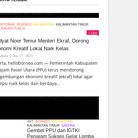
ERTORIAL
BORNEO
KALIMANTAN
KALIMANTAN TIMUR
NIKASI PUBLIK
Like
yat Noor Temui Menteri Ekraf, Dorong
nomi Kreatif Lokal Naik Kelas
Admin
Des 17, 2025
arta, helloborneo.com — Pemerintah Kabupaten
ajam Paser Utara (PPU) terus mendorong
gembangan ekonomi kreatif (ekraf) lokal agar
pu naik kelas dan berdaya...
ART
BORNEO
KALIMANTAN
KALIMANTAN TIMUR
SASTRA
Gembel PPU dan IGTKI
Penajam Sukses Gelar Lomba