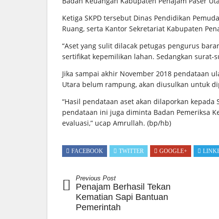
Badan Keuangan Kabupaten Penajam Paser Uta
Ketiga SKPD tersebut Dinas Pendidikan Pemud
Ruang, serta Kantor Sekretariat Kabupaten Pen
“Aset yang sulit dilacak petugas pengurus baran
sertifikat kepemilikan lahan. Sedangkan surat-
Jika sampai akhir November 2018 pendataan ul
Utara belum rampung, akan diusulkan untuk di
“Hasil pendataan aset akan dilaporkan kepada 
pendataan ini juga diminta Badan Pemeriksa 
evaluasi,” ucap Amrullah. (bp/hb)
FACEBOOK
TWITTER
GOOGLE+
LINK
Previous Post
Penajam Berhasil Tekan
Kematian Sapi Bantuan
Pemerintah