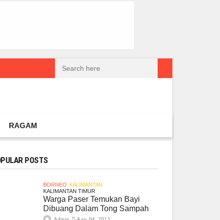
reatif Lokal Naik Kelas
Gembel PPU dan IGTKI Penajam Sukses Gelar L
RAGAM
PULAR POSTS
BORNEO
KALIMANTAN
KALIMANTAN TIMUR
Warga Paser Temukan Bayi
Dibuang Dalam Tong Sampah
Admin
Agu 04, 2015