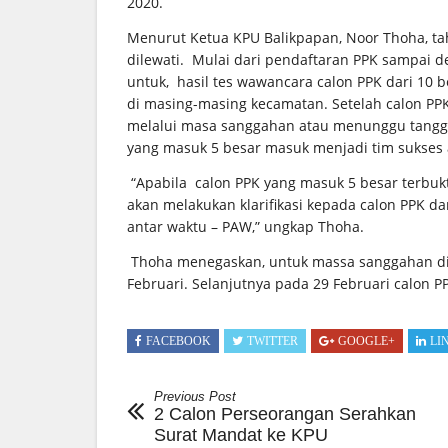
2020.
Menurut Ketua KPU Balikpapan, Noor Thoha, t
dilewati. Mulai dari pendaftaran PPK sampai d
untuk, hasil tes wawancara calon PPK dari 10 b
di masing-masing kecamatan. Setelah calon PP
melalui masa sanggahan atau menunggu tangg
yang masuk 5 besar masuk menjadi tim sukses a
“Apabila calon PPK yang masuk 5 besar terbuk
akan melakukan klarifikasi kepada calon PPK d
antar waktu – PAW,” ungkap Thoha.
Thoha menegaskan, untuk massa sanggahan dibe
Februari. Selanjutnya pada 29 Februari calon P
FACEBOOK
TWITTER
GOOGLE+
LI
Previous Post
2 Calon Perseorangan Serahkan
Surat Mandat ke KPU