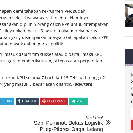
ahapan demi tahapan rekrutmen PPK sudah
engan seleksi wawancara tersebut. Nantinya
esar akan dipilih 5 orang calon PPK untuk ditempatkan
K dinyatakan masuk 5 besar, maka mereka harus
apan yang disampaikan masyarakat, apakah calon PPK
tau masuk dalam partai politik .
ti masuk dalam tim sukses atau dipartai, maka KPU
an segera memberikan sangsi tegas atau pergantian
J
rikan KPU selama 7 hari dari 15 Februari hingga 21
S
PK yang masuk 5 besar akan dilantik.
(adv/tan)
v
m
y
NKEDIN
TUMBLR
PINTEREST
MAIL
Next Post
Sepi Peminat, Bekas Logistik
Pileg-Pilpres Gagal Lelang