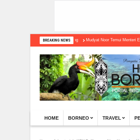
Mudyat Noor Temui Menteri Ekraf, Doro
BREAKING NEWS
HOME
BORNEO
TRAVEL
P