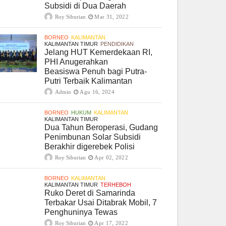
Subsidi di Dua Daerah
Roy Siburian
Mar 31, 2022
BORNEO
KALIMANTAN
KALIMANTAN TIMUR
PENDIDIKAN
Jelang HUT Kemerdekaan RI,
PHI Anugerahkan
Beasiswa Penuh bagi Putra-
Putri Terbaik Kalimantan
Admin
Agu 16, 2024
BORNEO
HUKUM
KALIMANTAN
KALIMANTAN TIMUR
Dua Tahun Beroperasi, Gudang
Penimbunan Solar Subsidi
Berakhir digerebek Polisi
Roy Siburian
Apr 02, 2022
BORNEO
KALIMANTAN
KALIMANTAN TIMUR
TERHEBOH
Ruko Deret di Samarinda
Terbakar Usai Ditabrak Mobil, 7
Penghuninya Tewas
Roy Siburian
Apr 17, 2022