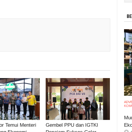
BE
ADV
KOMU
Mud
Eko
r Temui Menteri
Gembel PPU dan IGTKI