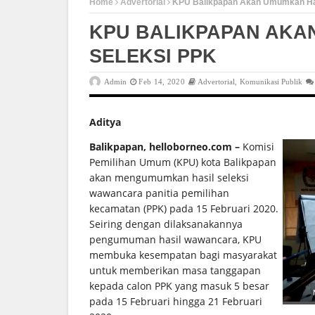
Home
Advertorial
KPU Balikpapan Akan Umumkan Has
KPU BALIKPAPAN AKA
SELEKSI PPK
Admin
Feb 14, 2020
Advertorial
,
Komunikasi Publik
Aditya
Balikpapan, helloborneo.com –
Komisi
Pemilihan Umum (KPU) kota Balikpapan
akan mengumumkan hasil seleksi
wawancara panitia pemilihan
kecamatan (PPK) pada 15 Februari 2020.
Seiring dengan dilaksanakannya
pengumuman hasil wawancara, KPU
membuka kesempatan bagi masyarakat
untuk memberikan masa tanggapan
kepada calon PPK yang masuk 5 besar
pada 15 Februari hingga 21 Februari