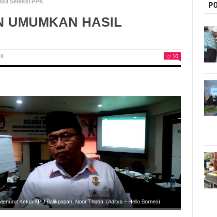
il Seleksi PPK
PO
N UMUMKAN HASIL
0
10
Menurut Ketua KPU Balikpapan, Noor Thoha. (Aditya – Hello Borneo)