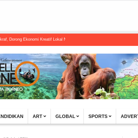
ng Ekonomi Kreatif Lokal Naik Kelas
Gembel PPU dan IGTKI Penajam Su
ENDIDIKAN
ART
GLOBAL
SPORTS
ADVER