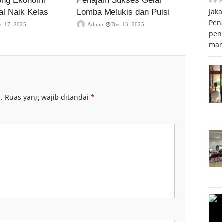
ong Ekonomi
Penajam Sukses Gelar
Jak
al Naik Kelas
Lomba Melukis dan Puisi
Pen
s 17, 2025
Admin
Des 13, 2025
pen
mam
.
Ruas yang wajib ditandai
*