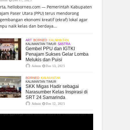
arta, helloborneo.com — Pemerintah Kabupaten
ajam Paser Utara (PPU) terus mendorong
gembangan ekonomi kreatif (ekraf) lokal agar
pu naik kelas dan berdaya...
ART
BORNEO
KALIMANTAN
KALIMANTAN TIMUR
SASTRA
Gembel PPU dan IGTKI
Penajam Sukses Gelar Lomba
Melukis dan Puisi
Admin
Des 13, 2025
BORNEO
KALIMANTAN
KALIMANTAN TIMUR
SKK Migas Hadir sebagai
Narasumber Kelas Inspirasi di
SRT 24 Samarinda
Admin
Des 12, 2025