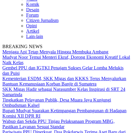
Komik
Desain
Forum
Citizen Jurnalism
Opini
Artikel
Lain-lain
BREAKING NEWS
Menjaga Api Tetap Menyala Hingga Membuka Ambang
Mudyat Noor Temui Menteri Ekraf, Dorong Ekonomi Kreatif Lokal
Naik Kelas
Gembel PPU dan IGTKI Penajam Sukses Gelar Lomba Melukis
dan Puisi
Kementerian ESDM, SKK Migas dan KKKS Terus Menyalurkan
Bantuan Kemanusiaan Korban Banjir di Sumatera
SKK Migas Hadir sebagai Narasumber Kelas Inspirasi di SRT 24
Samarinda
Tingkatkan Pelayanan Publik, Desa Muara Jaya Kunjungi
Ombudsman Kalsel
Bupati Mudyat Suarakan Ketimpangan Pembangunan di Hadapan
Komisi XII DPR RI
Wabup dan Sekda PPU Tinjau Pelaksanaan Program MBG,
Pastikan Layanan Sesuai Standar
Pariwisata PPU Diperkuat, Dua Pokdarwis Terima Aset Baru dari