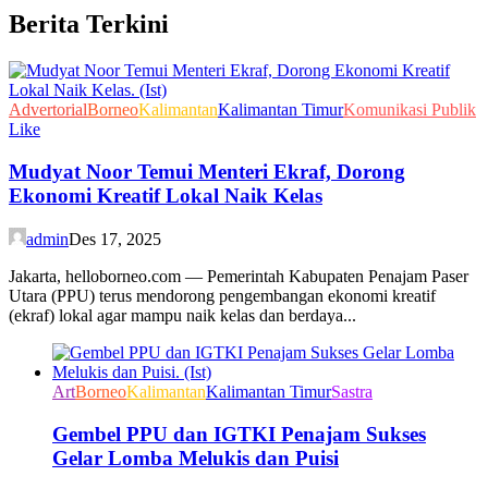
Berita Terkini
Advertorial
Borneo
Kalimantan
Kalimantan Timur
Komunikasi Publik
Like
Mudyat Noor Temui Menteri Ekraf, Dorong
Ekonomi Kreatif Lokal Naik Kelas
admin
Des 17, 2025
Jakarta, helloborneo.com — Pemerintah Kabupaten Penajam Paser
Utara (PPU) terus mendorong pengembangan ekonomi kreatif
(ekraf) lokal agar mampu naik kelas dan berdaya...
Art
Borneo
Kalimantan
Kalimantan Timur
Sastra
Gembel PPU dan IGTKI Penajam Sukses
Gelar Lomba Melukis dan Puisi