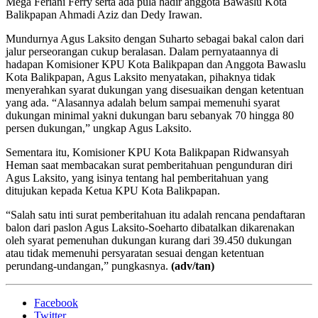
Mega Feriani Ferry serta ada pula hadir anggota Bawaslu Kota
Balikpapan Ahmadi Aziz dan Dedy Irawan.
Mundurnya Agus Laksito dengan Suharto sebagai bakal calon dari
jalur perseorangan cukup beralasan. Dalam pernyataannya di
hadapan Komisioner KPU Kota Balikpapan dan Anggota Bawaslu
Kota Balikpapan, Agus Laksito menyatakan, pihaknya tidak
menyerahkan syarat dukungan yang disesuaikan dengan ketentuan
yang ada. “Alasannya adalah belum sampai memenuhi syarat
dukungan minimal yakni dukungan baru sebanyak 70 hingga 80
persen dukungan,” ungkap Agus Laksito.
Sementara itu, Komisioner KPU Kota Balikpapan Ridwansyah
Heman saat membacakan surat pemberitahuan pengunduran diri
Agus Laksito, yang isinya tentang hal pemberitahuan yang
ditujukan kepada Ketua KPU Kota Balikpapan.
“Salah satu inti surat pemberitahuan itu adalah rencana pendaftaran
balon dari paslon Agus Laksito-Soeharto dibatalkan dikarenakan
oleh syarat pemenuhan dukungan kurang dari 39.450 dukungan
atau tidak memenuhi persyaratan sesuai dengan ketentuan
perundang-undangan,” pungkasnya.
(adv/tan)
Facebook
Twitter