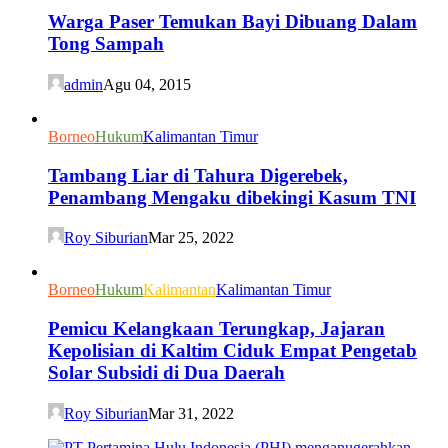
Warga Paser Temukan Bayi Dibuang Dalam
Tong Sampah
admin
Agu 04, 2015
Borneo
Hukum
Kalimantan Timur
Tambang Liar di Tahura Digerebek,
Penambang Mengaku dibekingi Kasum TNI
Roy Siburian
Mar 25, 2022
Borneo
Hukum
Kalimantan
Kalimantan Timur
Pemicu Kelangkaan Terungkap, Jajaran
Kepolisian di Kaltim Ciduk Empat Pengetab
Solar Subsidi di Dua Daerah
Roy Siburian
Mar 31, 2022