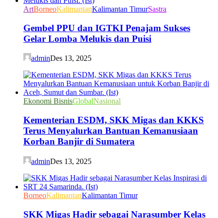
Art
Borneo
Kalimantan
Kalimantan Timur
Sastra
Gembel PPU dan IGTKI Penajam Sukses
Gelar Lomba Melukis dan Puisi
admin
Des 13, 2025
Ekonomi Bisnis
Global
Nasional
Kementerian ESDM, SKK Migas dan KKKS
Terus Menyalurkan Bantuan Kemanusiaan
Korban Banjir di Sumatera
admin
Des 13, 2025
Borneo
Kalimantan
Kalimantan Timur
SKK Migas Hadir sebagai Narasumber Kelas