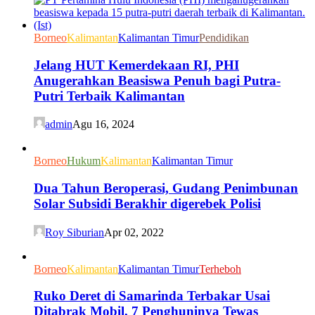
Borneo
Kalimantan
Kalimantan Timur
Pendidikan
Jelang HUT Kemerdekaan RI, PHI
Anugerahkan Beasiswa Penuh bagi Putra-
Putri Terbaik Kalimantan
admin
Agu 16, 2024
Borneo
Hukum
Kalimantan
Kalimantan Timur
Dua Tahun Beroperasi, Gudang Penimbunan
Solar Subsidi Berakhir digerebek Polisi
Roy Siburian
Apr 02, 2022
Borneo
Kalimantan
Kalimantan Timur
Terheboh
Ruko Deret di Samarinda Terbakar Usai
Ditabrak Mobil, 7 Penghuninya Tewas