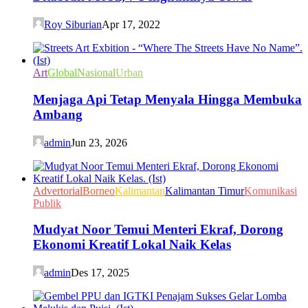
Roy Siburian
Apr 17, 2022
Art
Global
Nasional
Urban
Menjaga Api Tetap Menyala Hingga Membuka
Ambang
admin
Jun 23, 2026
Advertorial
Borneo
Kalimantan
Kalimantan Timur
Komunikasi
Publik
Mudyat Noor Temui Menteri Ekraf, Dorong
Ekonomi Kreatif Lokal Naik Kelas
admin
Des 17, 2025