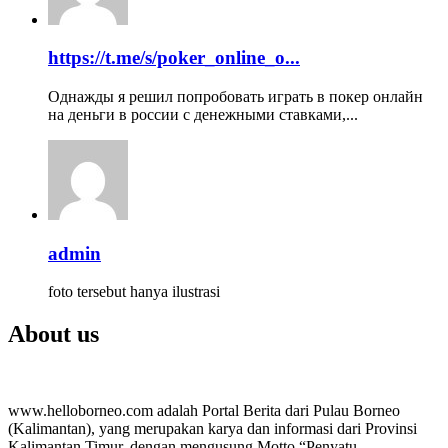
https://t.me/s/poker_online_o...
Однажды я решил попробовать играть в покер онлайн
на деньги в россии с денежными ставками,...
admin
foto tersebut hanya ilustrasi
About us
www.helloborneo.com adalah Portal Berita dari Pulau Borneo
(Kalimantan), yang merupakan karya dan informasi dari Provinsi
Kalimantan Timur, dengan mengusung Motto “Penyatu