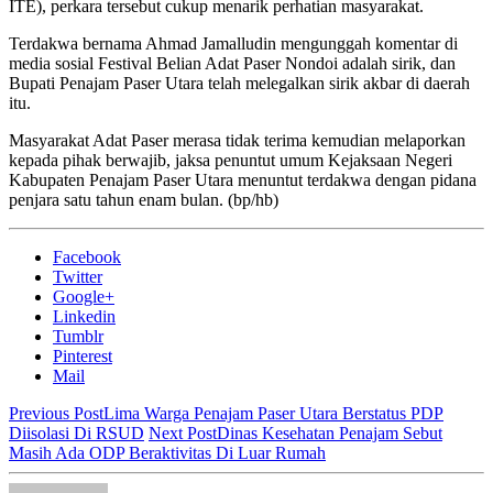
ITE), perkara tersebut cukup menarik perhatian masyarakat.
Terdakwa bernama Ahmad Jamalludin mengunggah komentar di
media sosial Festival Belian Adat Paser Nondoi adalah sirik, dan
Bupati Penajam Paser Utara telah melegalkan sirik akbar di daerah
itu.
Masyarakat Adat Paser merasa tidak terima kemudian melaporkan
kepada pihak berwajib, jaksa penuntut umum Kejaksaan Negeri
Kabupaten Penajam Paser Utara menuntut terdakwa dengan pidana
penjara satu tahun enam bulan. (bp/hb)
Facebook
Twitter
Google+
Linkedin
Tumblr
Pinterest
Mail
Previous Post
Lima Warga Penajam Paser Utara Berstatus PDP
Diisolasi Di RSUD
Next Post
Dinas Kesehatan Penajam Sebut
Masih Ada ODP Beraktivitas Di Luar Rumah