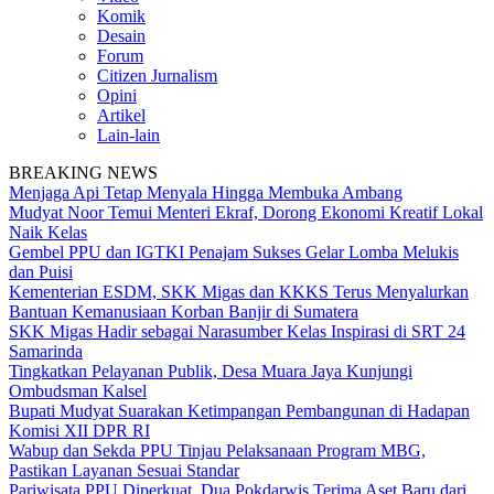
Komik
Desain
Forum
Citizen Jurnalism
Opini
Artikel
Lain-lain
BREAKING NEWS
Menjaga Api Tetap Menyala Hingga Membuka Ambang
Mudyat Noor Temui Menteri Ekraf, Dorong Ekonomi Kreatif Lokal
Naik Kelas
Gembel PPU dan IGTKI Penajam Sukses Gelar Lomba Melukis
dan Puisi
Kementerian ESDM, SKK Migas dan KKKS Terus Menyalurkan
Bantuan Kemanusiaan Korban Banjir di Sumatera
SKK Migas Hadir sebagai Narasumber Kelas Inspirasi di SRT 24
Samarinda
Tingkatkan Pelayanan Publik, Desa Muara Jaya Kunjungi
Ombudsman Kalsel
Bupati Mudyat Suarakan Ketimpangan Pembangunan di Hadapan
Komisi XII DPR RI
Wabup dan Sekda PPU Tinjau Pelaksanaan Program MBG,
Pastikan Layanan Sesuai Standar
Pariwisata PPU Diperkuat, Dua Pokdarwis Terima Aset Baru dari