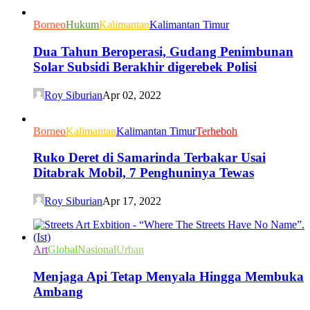
Borneo
Hukum
Kalimantan
Kalimantan Timur
Dua Tahun Beroperasi, Gudang Penimbunan
Solar Subsidi Berakhir digerebek Polisi
Roy Siburian
Apr 02, 2022
Borneo
Kalimantan
Kalimantan Timur
Terheboh
Ruko Deret di Samarinda Terbakar Usai
Ditabrak Mobil, 7 Penghuninya Tewas
Roy Siburian
Apr 17, 2022
Art
Global
Nasional
Urban
Menjaga Api Tetap Menyala Hingga Membuka
Ambang