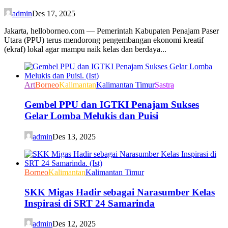
admin
Des 17, 2025
Jakarta, helloborneo.com — Pemerintah Kabupaten Penajam Paser
Utara (PPU) terus mendorong pengembangan ekonomi kreatif
(ekraf) lokal agar mampu naik kelas dan berdaya...
Art
Borneo
Kalimantan
Kalimantan Timur
Sastra
Gembel PPU dan IGTKI Penajam Sukses
Gelar Lomba Melukis dan Puisi
admin
Des 13, 2025
Borneo
Kalimantan
Kalimantan Timur
SKK Migas Hadir sebagai Narasumber Kelas
Inspirasi di SRT 24 Samarinda
admin
Des 12, 2025