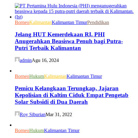
Borneo
Kalimantan
Kalimantan Timur
Pendidikan
Jelang HUT Kemerdekaan RI, PHI
Anugerahkan Beasiswa Penuh bagi Putra-
Putri Terbaik Kalimantan
admin
Agu 16, 2024
Borneo
Hukum
Kalimantan
Kalimantan Timur
Pemicu Kelangkaan Terungkap, Jajaran
Kepolisian di Kaltim Ciduk Empat Pengetab
Solar Subsidi di Dua Daerah
Roy Siburian
Mar 31, 2022
Borneo
Hukum
Kalimantan Timur