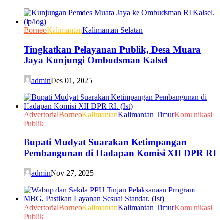
Borneo
Kalimantan
Kalimantan Selatan
Tingkatkan Pelayanan Publik, Desa Muara
Jaya Kunjungi Ombudsman Kalsel
admin
Des 01, 2025
Advertorial
Borneo
Kalimantan
Kalimantan Timur
Komunikasi
Publik
Bupati Mudyat Suarakan Ketimpangan
Pembangunan di Hadapan Komisi XII DPR RI
admin
Nov 27, 2025
Advertorial
Borneo
Kalimantan
Kalimantan Timur
Komunikasi
Publik