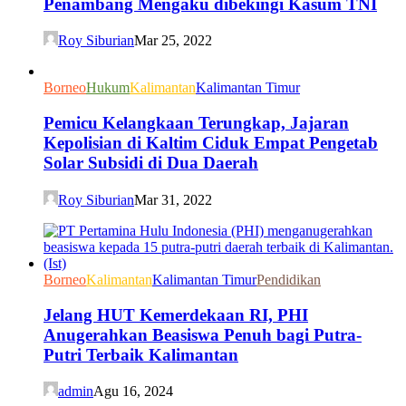
Penambang Mengaku dibekingi Kasum TNI
Roy Siburian
Mar 25, 2022
Borneo
Hukum
Kalimantan
Kalimantan Timur
Pemicu Kelangkaan Terungkap, Jajaran
Kepolisian di Kaltim Ciduk Empat Pengetab
Solar Subsidi di Dua Daerah
Roy Siburian
Mar 31, 2022
Borneo
Kalimantan
Kalimantan Timur
Pendidikan
Jelang HUT Kemerdekaan RI, PHI
Anugerahkan Beasiswa Penuh bagi Putra-
Putri Terbaik Kalimantan
admin
Agu 16, 2024