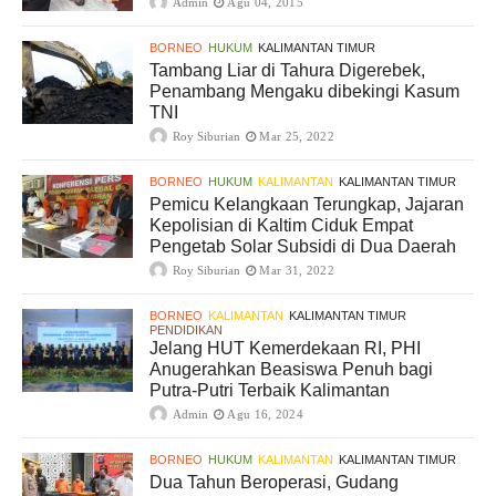
Admin
Agu 04, 2015
BORNEO
HUKUM
KALIMANTAN TIMUR
Tambang Liar di Tahura Digerebek,
Penambang Mengaku dibekingi Kasum
TNI
Roy Siburian
Mar 25, 2022
BORNEO
HUKUM
KALIMANTAN
KALIMANTAN TIMUR
Pemicu Kelangkaan Terungkap, Jajaran
Kepolisian di Kaltim Ciduk Empat
Pengetab Solar Subsidi di Dua Daerah
Roy Siburian
Mar 31, 2022
BORNEO
KALIMANTAN
KALIMANTAN TIMUR
PENDIDIKAN
Jelang HUT Kemerdekaan RI, PHI
Anugerahkan Beasiswa Penuh bagi
Putra-Putri Terbaik Kalimantan
Admin
Agu 16, 2024
BORNEO
HUKUM
KALIMANTAN
KALIMANTAN TIMUR
Dua Tahun Beroperasi, Gudang