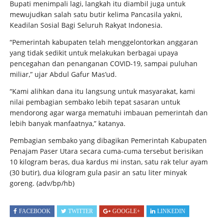
Bupati menimpali lagi, langkah itu diambil juga untuk
mewujudkan salah satu butir kelima Pancasila yakni,
Keadilan Sosial Bagi Seluruh Rakyat Indonesia.
“Pemerintah kabupaten telah menggelontorkan anggaran
yang tidak sedikit untuk melakukan berbagai upaya
pencegahan dan penanganan COVID-19, sampai puluhan
miliar,” ujar Abdul Gafur Mas’ud.
“Kami alihkan dana itu langsung untuk masyarakat, kami
nilai pembagian sembako lebih tepat sasaran untuk
mendorong agar warga mematuhi imbauan pemerintah dan
lebih banyak manfaatnya,” katanya.
Pembagian sembako yang dibagikan Pemerintah Kabupaten
Penajam Paser Utara secara cuma-cuma tersebut berisikan
10 kilogram beras, dua kardus mi instan, satu rak telur ayam
(30 butir), dua kilogram gula pasir an satu liter minyak
goreng.
(adv/bp/hb)
FACEBOOK
TWITTER
GOOGLE+
LINKEDIN