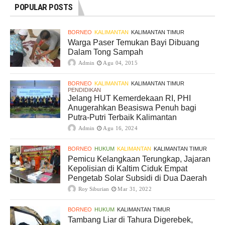
POPULAR POSTS
BORNEO
KALIMANTAN
KALIMANTAN TIMUR
Warga Paser Temukan Bayi Dibuang
Dalam Tong Sampah
Admin
Agu 04, 2015
BORNEO
KALIMANTAN
KALIMANTAN TIMUR
PENDIDIKAN
Jelang HUT Kemerdekaan RI, PHI
Anugerahkan Beasiswa Penuh bagi
Putra-Putri Terbaik Kalimantan
Admin
Agu 16, 2024
BORNEO
HUKUM
KALIMANTAN
KALIMANTAN TIMUR
Pemicu Kelangkaan Terungkap, Jajaran
Kepolisian di Kaltim Ciduk Empat
Pengetab Solar Subsidi di Dua Daerah
Roy Siburian
Mar 31, 2022
BORNEO
HUKUM
KALIMANTAN TIMUR
Tambang Liar di Tahura Digerebek,