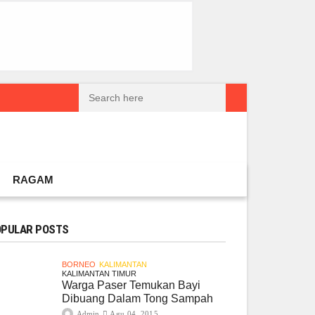
reatif Lokal Naik Kelas
Gembel PPU dan IGTKI Penajam Sukses Gelar L
RAGAM
PULAR POSTS
BORNEO
KALIMANTAN
KALIMANTAN TIMUR
Warga Paser Temukan Bayi
Dibuang Dalam Tong Sampah
Admin
Agu 04, 2015