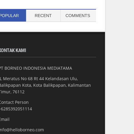
POPULAR
RECENT
COMMENTS
KONTAK KAMI
PT BORNEO INDONESIA MEDIATAMA
JL Meratus No 68 Rt 44 Kelandasan Ulu,
Balikpapan Kota, Kota Balikpapan, Kalimantan
Timur, 76112
Contact Person
+6285392051114
Email
info@helloborneo.com