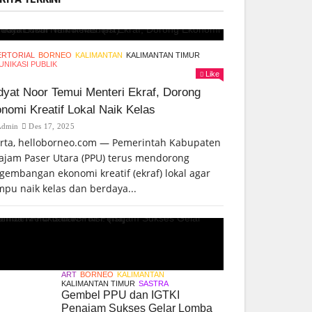
ERTORIAL
BORNEO
KALIMANTAN
KALIMANTAN TIMUR
NIKASI PUBLIK
Like
yat Noor Temui Menteri Ekraf, Dorong
nomi Kreatif Lokal Naik Kelas
Admin
Des 17, 2025
arta, helloborneo.com — Pemerintah Kabupaten
ajam Paser Utara (PPU) terus mendorong
gembangan ekonomi kreatif (ekraf) lokal agar
pu naik kelas dan berdaya...
ART
BORNEO
KALIMANTAN
KALIMANTAN TIMUR
SASTRA
Gembel PPU dan IGTKI
Penajam Sukses Gelar Lomba