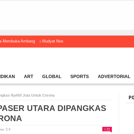
gga Membuka Ambang
Mudyat Noor Temui Menteri Ekraf, Dorong Ekonomi K
IDIKAN
ART
GLOBAL
SPORTS
ADVERTORIAL
ngkas Rp400 Juta Untuk Corona
PO
PASER UTARA DIPANGKAS
ORONA
mur
0
21