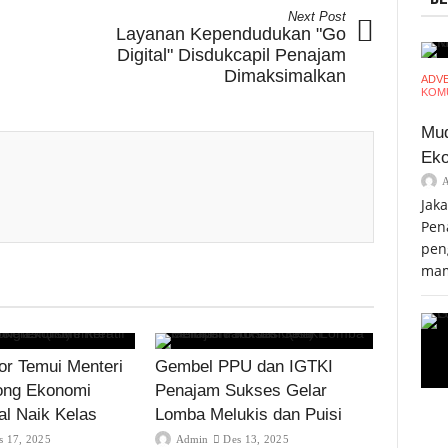
Next Post
Layanan Kependudukan "Go
Digital" Disdukcapil Penajam
Dimaksimalkan
ADV
KOMU
Mud
Eko
Jak
Pen
pen
mam
r Temui Menteri
Gembel PPU dan IGTKI
ong Ekonomi
Penajam Sukses Gelar
al Naik Kelas
Lomba Melukis dan Puisi
s 17, 2025
Admin
Des 13, 2025