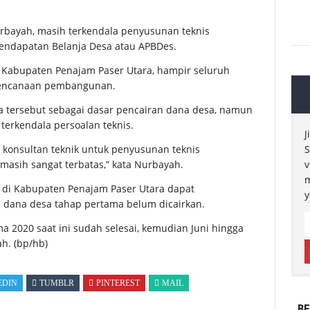
rbayah, masih terkendala penyusunan teknis
ndapatan Belanja Desa atau APBDes.
i Kabupaten Penajam Paser Utara, hampir seluruh
erencanaan pembangunan.
a tersebut sebagai dasar pencairan dana desa, namun
terkendala persoalan teknis.
J
 konsultan teknik untuk penyusunan teknis
S
sih sangat terbatas,” kata Nurbayah.
v
m
 di Kabupaten Penajam Paser Utara dapat
y
dana desa tahap pertama belum dicairkan.
 2020 saat ini sudah selesai, kemudian Juni hingga
ah.
(bp/hb)
EDIN
TUMBLR
PINTEREST
MAIL
BE