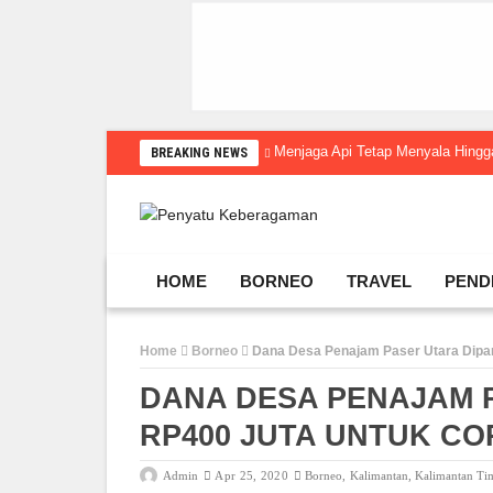
Menjaga Api Tetap Menyala Hin
BREAKING NEWS
HOME
BORNEO
TRAVEL
PEND
Home
Borneo
Dana Desa Penajam Paser Utara Dipa
DANA DESA PENAJAM 
RP400 JUTA UNTUK C
Admin
Apr 25, 2020
Borneo
,
Kalimantan
,
Kalimantan Ti