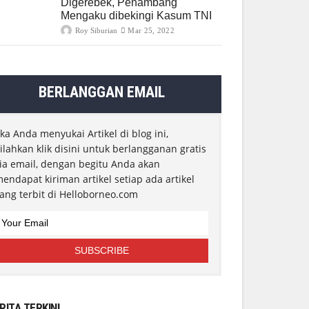
Digerebek, Penambang
Mengaku dibekingi Kasum TNI
Roy Siburian
Mar 25, 2022
BERLANGGAN EMAIL
ika Anda menyukai Artikel di blog ini,
ilahkan klik disini untuk berlangganan gratis
ia email, dengan begitu Anda akan
endapat kiriman artikel setiap ada artikel
ang terbit di Helloborneo.com
RITA TERKINI