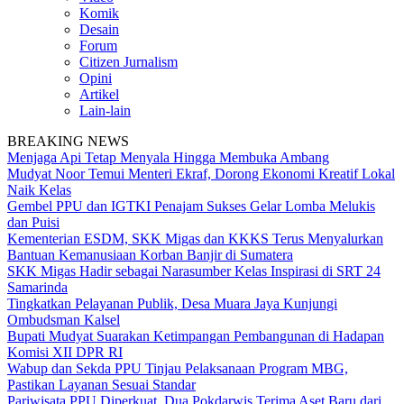
Komik
Desain
Forum
Citizen Jurnalism
Opini
Artikel
Lain-lain
BREAKING NEWS
Menjaga Api Tetap Menyala Hingga Membuka Ambang
Mudyat Noor Temui Menteri Ekraf, Dorong Ekonomi Kreatif Lokal
Naik Kelas
Gembel PPU dan IGTKI Penajam Sukses Gelar Lomba Melukis
dan Puisi
Kementerian ESDM, SKK Migas dan KKKS Terus Menyalurkan
Bantuan Kemanusiaan Korban Banjir di Sumatera
SKK Migas Hadir sebagai Narasumber Kelas Inspirasi di SRT 24
Samarinda
Tingkatkan Pelayanan Publik, Desa Muara Jaya Kunjungi
Ombudsman Kalsel
Bupati Mudyat Suarakan Ketimpangan Pembangunan di Hadapan
Komisi XII DPR RI
Wabup dan Sekda PPU Tinjau Pelaksanaan Program MBG,
Pastikan Layanan Sesuai Standar
Pariwisata PPU Diperkuat, Dua Pokdarwis Terima Aset Baru dari