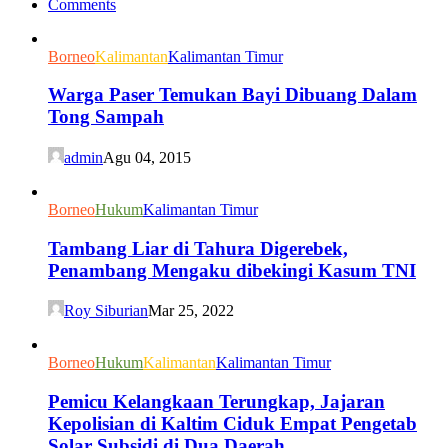
Comments
Borneo
Kalimantan
Kalimantan Timur
Warga Paser Temukan Bayi Dibuang Dalam
Tong Sampah
admin
Agu 04, 2015
Borneo
Hukum
Kalimantan Timur
Tambang Liar di Tahura Digerebek,
Penambang Mengaku dibekingi Kasum TNI
Roy Siburian
Mar 25, 2022
Borneo
Hukum
Kalimantan
Kalimantan Timur
Pemicu Kelangkaan Terungkap, Jajaran
Kepolisian di Kaltim Ciduk Empat Pengetab
Solar Subsidi di Dua Daerah