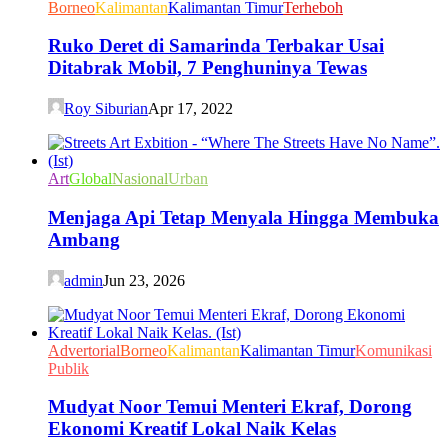
Borneo
Kalimantan
Kalimantan Timur
Terheboh
Ruko Deret di Samarinda Terbakar Usai
Ditabrak Mobil, 7 Penghuninya Tewas
Roy Siburian
Apr 17, 2022
Art
Global
Nasional
Urban
Menjaga Api Tetap Menyala Hingga Membuka
Ambang
admin
Jun 23, 2026
Advertorial
Borneo
Kalimantan
Kalimantan Timur
Komunikasi
Publik
Mudyat Noor Temui Menteri Ekraf, Dorong
Ekonomi Kreatif Lokal Naik Kelas