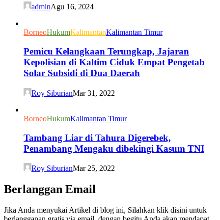
admin
Agu 16, 2024
Borneo
Hukum
Kalimantan
Kalimantan Timur
Pemicu Kelangkaan Terungkap, Jajaran
Kepolisian di Kaltim Ciduk Empat Pengetab
Solar Subsidi di Dua Daerah
Roy Siburian
Mar 31, 2022
Borneo
Hukum
Kalimantan Timur
Tambang Liar di Tahura Digerebek,
Penambang Mengaku dibekingi Kasum TNI
Roy Siburian
Mar 25, 2022
Berlanggan Email
Jika Anda menyukai Artikel di blog ini, Silahkan klik disini untuk
berlangganan gratis via email, dengan begitu Anda akan mendapat