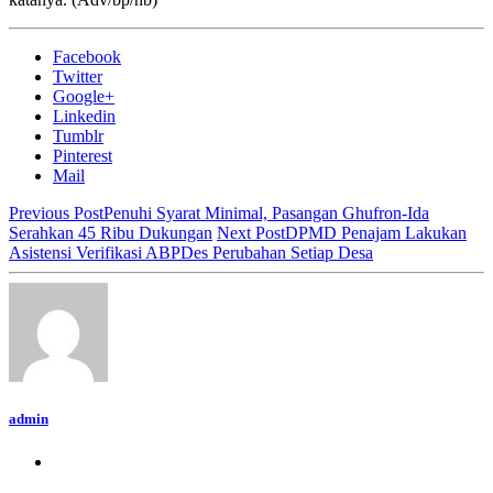
Facebook
Twitter
Google+
Linkedin
Tumblr
Pinterest
Mail
Previous Post
Penuhi Syarat Minimal, Pasangan Ghufron-Ida
Serahkan 45 Ribu Dukungan
Next Post
DPMD Penajam Lakukan
Asistensi Verifikasi ABPDes Perubahan Setiap Desa
admin