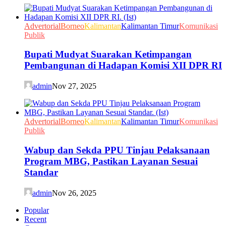
Advertorial
Borneo
Kalimantan
Kalimantan Timur
Komunikasi
Publik
Bupati Mudyat Suarakan Ketimpangan
Pembangunan di Hadapan Komisi XII DPR RI
admin
Nov 27, 2025
Advertorial
Borneo
Kalimantan
Kalimantan Timur
Komunikasi
Publik
Wabup dan Sekda PPU Tinjau Pelaksanaan
Program MBG, Pastikan Layanan Sesuai
Standar
admin
Nov 26, 2025
Popular
Recent