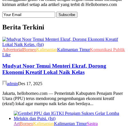
kiriman artikel setiap ada artikel yang terbit di Helloborneo.com
Berita Terkini
Advertorial
Borneo
Kalimantan
Kalimantan Timur
Komunikasi Publik
Like
Mudyat Noor Temui Menteri Ekraf, Dorong
Ekonomi Kreatif Lokal Naik Kelas
admin
Des 17, 2025
Jakarta, helloborneo.com — Pemerintah Kabupaten Penajam Paser
Utara (PPU) terus mendorong pengembangan ekonomi kreatif
(ekraf) lokal agar mampu naik kelas dan berdaya...
Art
Borneo
Kalimantan
Kalimantan Timur
Sastra