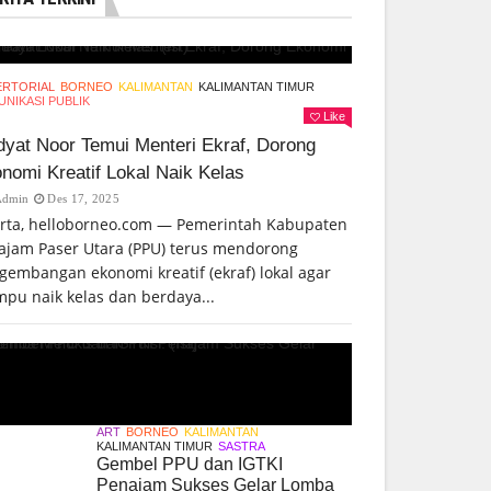
ERTORIAL
BORNEO
KALIMANTAN
KALIMANTAN TIMUR
NIKASI PUBLIK
Like
yat Noor Temui Menteri Ekraf, Dorong
nomi Kreatif Lokal Naik Kelas
Admin
Des 17, 2025
arta, helloborneo.com — Pemerintah Kabupaten
ajam Paser Utara (PPU) terus mendorong
gembangan ekonomi kreatif (ekraf) lokal agar
pu naik kelas dan berdaya...
ART
BORNEO
KALIMANTAN
KALIMANTAN TIMUR
SASTRA
Gembel PPU dan IGTKI
Penajam Sukses Gelar Lomba