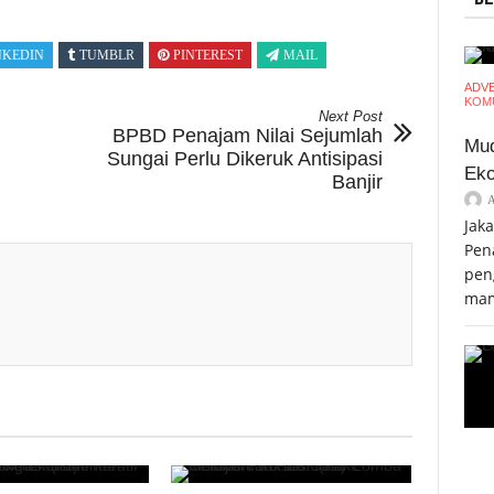
NKEDIN
TUMBLR
PINTEREST
MAIL
ADV
KOMU
Next Post
BPBD Penajam Nilai Sejumlah
Mud
Sungai Perlu Dikeruk Antisipasi
Eko
Banjir
Jak
Pen
pen
mam