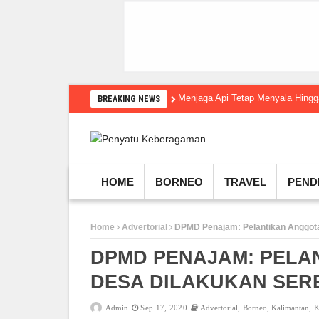
Menjaga Api Tetap Menyala Hin
BREAKING NEWS
HOME
BORNEO
TRAVEL
PEND
Home
Advertorial
DPMD Penajam: Pelantikan Anggot
DPMD PENAJAM: PELA
DESA DILAKUKAN SER
Admin
Sep 17, 2020
Advertorial
,
Borneo
,
Kalimantan
,
K