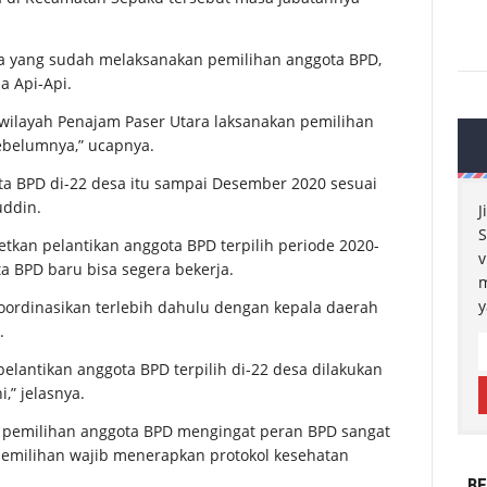
sa yang sudah melaksanakan pemilihan anggota BPD,
a Api-Api.
i wilayah Penajam Paser Utara laksanakan pemilihan
ebelumnya,” ucapnya.
ta BPD di-22 desa itu sampai Desember 2020 sesuai
uddin.
J
S
an pelantikan anggota BPD terpilih periode 2020-
v
a BPD baru bisa segera bekerja.
m
y
koordinasikan terlebih dahulu dengan kepala daerah
.
lantikan anggota BPD terpilih di-22 desa dilakukan
,” jelasnya.
 pemilihan anggota BPD mengingat peran BPD sangat
milihan wajib menerapkan protokol kesehatan
BE