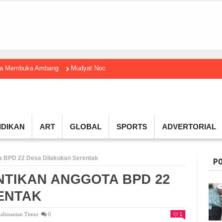
gga Membuka Ambang
Mudyat Noor Temui Menteri Ekraf, Dorong Ekonomi K
IDIKAN
ART
GLOBAL
SPORTS
ADVERTORIAL
a BPD 22 Desa Dilakukan Serentak
PO
NTIKAN ANGGOTA BPD 22
ENTAK
alimantan Timur
0
1