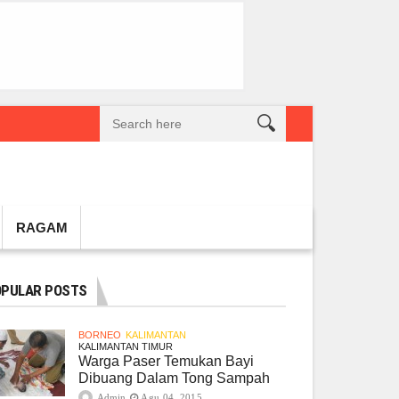
reatif Lokal Naik Kelas
Gembel PPU dan IGTKI Penajam Sukses Gelar L
RAGAM
PULAR POSTS
BORNEO
KALIMANTAN
KALIMANTAN TIMUR
Warga Paser Temukan Bayi
Dibuang Dalam Tong Sampah
Admin
Agu 04, 2015