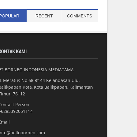
POPULAR
RECENT
COMMENTS
KONTAK KAMI
PT BORNEO INDONESIA MEDIATAMA
JL Meratus No 68 Rt 44 Kelandasan Ulu,
Balikpapan Kota, Kota Balikpapan, Kalimantan
Timur, 76112
Contact Person
+6285392051114
Email
info@helloborneo.com