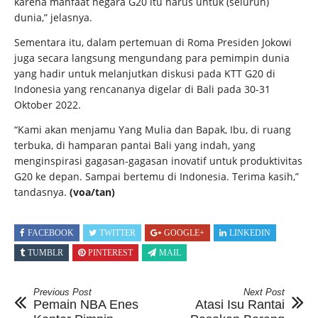
karena manfaat negara G20 itu harus untuk (seluruh)
dunia,” jelasnya.
Sementara itu, dalam pertemuan di Roma Presiden Jokowi
juga secara langsung mengundang para pemimpin dunia
yang hadir untuk melanjutkan diskusi pada KTT G20 di
Indonesia yang rencananya digelar di Bali pada 30-31
Oktober 2022.
“Kami akan menjamu Yang Mulia dan Bapak, Ibu, di ruang
terbuka, di hamparan pantai Bali yang indah, yang
menginspirasi gagasan-gagasan inovatif untuk produktivitas
G20 ke depan. Sampai bertemu di Indonesia. Terima kasih,”
tandasnya.
(voa/tan)
FACEBOOK
TWITTER
GOOGLE+
LINKEDIN
TUMBLR
PINTEREST
MAIL
Previous Post
Next Post
Pemain NBA Enes
Atasi Isu Rantai