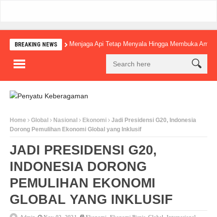
Menjaga Api Tetap Menyala Hingga Membuka Amba
BREAKING NEWS
Home
Global
Nasional
Ekonomi
Jadi Presidensi G20, Indonesia
Dorong Pemulihan Ekonomi Global yang Inklusif
JADI PRESIDENSI G20,
INDONESIA DORONG
PEMULIHAN EKONOMI
GLOBAL YANG INKLUSIF