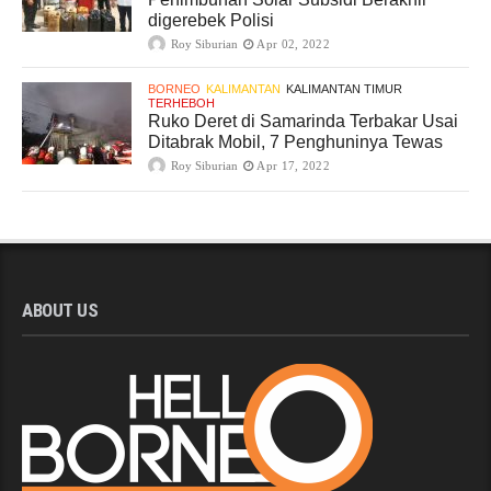
digerebek Polisi
Roy Siburian
Apr 02, 2022
BORNEO
KALIMANTAN
KALIMANTAN TIMUR
TERHEBOH
Ruko Deret di Samarinda Terbakar Usai
Ditabrak Mobil, 7 Penghuninya Tewas
Roy Siburian
Apr 17, 2022
ABOUT US