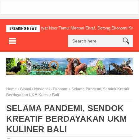
Mudyat Noor Temui Menteri Ekraf, Dorong Ekonomi Kreatif Lokal N
BREAKING NEWS
Home
Global
Nasional
Ekonomi
Selama Pandemi, Sendok Kreatif
Berdayakan UKM Kuliner Bali
SELAMA PANDEMI, SENDOK
KREATIF BERDAYAKAN UKM
KULINER BALI