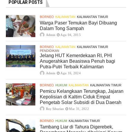
POPULAR POSTS
BORNEO
KALIMANTAN
KALIMANTAN TIMUR
Warga Paser Temukan Bayi Dibuang
Dalam Tong Sampah
Admin
Agu 04, 2015
BORNEO
KALIMANTAN
KALIMANTAN TIMUR
PENDIDIKAN
Jelang HUT Kemerdekaan RI, PHI
Anugerahkan Beasiswa Penuh bagi
Putra-Putri Terbaik Kalimantan
Admin
Agu 16, 2024
BORNEO
HUKUM
KALIMANTAN
KALIMANTAN TIMUR
Pemicu Kelangkaan Terungkap, Jajaran
Kepolisian di Kaltim Ciduk Empat
Pengetab Solar Subsidi di Dua Daerah
Roy Siburian
Mar 31, 2022
BORNEO
HUKUM
KALIMANTAN TIMUR
Tambang Liar di Tahura Digerebek,