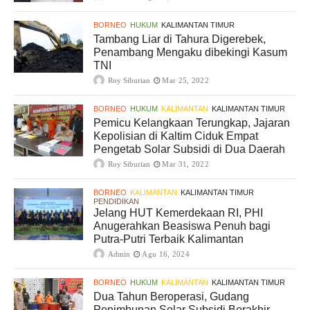
BORNEO
HUKUM
KALIMANTAN TIMUR
Tambang Liar di Tahura Digerebek,
Penambang Mengaku dibekingi Kasum
TNI
Roy Siburian
Mar 25, 2022
BORNEO
HUKUM
KALIMANTAN
KALIMANTAN TIMUR
Pemicu Kelangkaan Terungkap, Jajaran
Kepolisian di Kaltim Ciduk Empat
Pengetab Solar Subsidi di Dua Daerah
Roy Siburian
Mar 31, 2022
BORNEO
KALIMANTAN
KALIMANTAN TIMUR
PENDIDIKAN
Jelang HUT Kemerdekaan RI, PHI
Anugerahkan Beasiswa Penuh bagi
Putra-Putri Terbaik Kalimantan
Admin
Agu 16, 2024
BORNEO
HUKUM
KALIMANTAN
KALIMANTAN TIMUR
Dua Tahun Beroperasi, Gudang
Penimbunan Solar Subsidi Berakhir