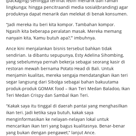
(packaging) sehingga terlihat lebih menarik dan ramah
lingkunga; hingga pencitraandi media sosial(branding) agar
produknya dapat menarik dan melekat di benak konsumen.
“Jadi mereka itu beri kita kompor. Tambahan kompor.
Ngasih kita beberapa peralatan masak. Mereka memang
nanyain kita, ‘Kamu butuh apa?,’” imbuhnya.
Ance kini menjalankan bisnis tersebut bahkan tidak
sendirian. Ia dibantu sepupunya, Esty Adelina Sihombing,
yang sebelumnya pernah bekerja sebagai seorang kasir di
restoran mewah bernama Potato Head di Bali. Untuk
menjamin kualitas, mereka sengaja mendatangkan ikan teri
segar langsung dari Sibolga sebagai bahan bakuutama
produk-produk GOMAK food – Ikan Teri Medan Baladoo, Ikan
Teri Medan Crispy dan Sambal Ikan Teri.
“Kakak saya itu tinggal di daerah pantai yang menghasilkan
ikan teri. Jadi ketika saya butuh, kakak saya
menginformasikan ke nelayan-nelayan lokal untuk
mencarikan ikan teri yang bagus kualitasnya. Benar-benar
yang bukan dengan pengawet,” lanjut Ance.