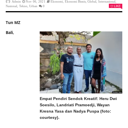
Admin
Nov 06, 2021
Ekonomi
,
Ekonomi Bisnis
,
Global
,
Internasional
,
Nasional
,
Tekno
,
Urban
0
LIKE
Tun MZ
Bali,
Empat Pendiri Sendok Kreatif: Heru Dwi
Soesilo, Landriati Pramoedji, Wayan
Kresna Yasa dan Nadya Puspa (foto:
courtesy).