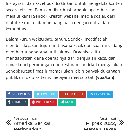
Instagram dan Facebook diaktifkan untuk mengelola konten
secara efisien. Bantuan distribusi produk juga diberikan
melalui kanal Sendok Kreatif, website, media sosial, dari
mulut ke mulut, dan peluang baru dengan mitra dan
komunitas.
Dalam kurun waktu satu tahun, Sendok Kreatif telah
memberdayakan tujuh unit usaha kecil, dan saat ini sedang
membantu beberapa unit lainnya.Organisasi itu
mendapatkan dana operasinya dari penjualan kaos, dan
donasi dari perorangan dan restoran.Landriati mengatakan,
Sendok Kreatif masih memerlukan lebih banyak dukungan
publik untuk bisa terus melayani masyarakat.
(voa/tan)
FACEBOOK
TWITTER
GOOGLE+
LINKEDIN
TUMBLR
PINTEREST
MAIL
Previous Post
Next Post
Amerika Serikat
Pilpres 2022,
Peringatkan
Mantan Jaksa