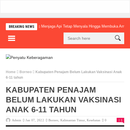
Menjaga Api Tetap Menyala Hingga Membuka Amba
BREAKING NEWS
Home
Borneo
Kabupaten Penajam Belum Lakukan Vaksinasi Anak
6-11 tahun
KABUPATEN PENAJAM
BELUM LAKUKAN VAKSINASI
ANAK 6-11 TAHUN
Admin
Jan 07, 2022
Borneo
,
Kalimantan Timur
,
Kesehatan
0
1