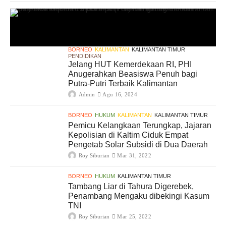
BORNEO
KALIMANTAN
KALIMANTAN TIMUR
PENDIDIKAN
Jelang HUT Kemerdekaan RI, PHI
Anugerahkan Beasiswa Penuh bagi
Putra-Putri Terbaik Kalimantan
Admin
Agu 16, 2024
BORNEO
HUKUM
KALIMANTAN
KALIMANTAN TIMUR
Pemicu Kelangkaan Terungkap, Jajaran
Kepolisian di Kaltim Ciduk Empat
Pengetab Solar Subsidi di Dua Daerah
Roy Siburian
Mar 31, 2022
BORNEO
HUKUM
KALIMANTAN TIMUR
Tambang Liar di Tahura Digerebek,
Penambang Mengaku dibekingi Kasum
TNI
Roy Siburian
Mar 25, 2022