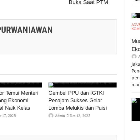
Buka Saat PTM
ADV
PURWANIAWAN
KOMU
Mud
Eko
Jak
Pen
pen
mam
r Temui Menteri
Gembel PPU dan IGTKI
ong Ekonomi
Penajam Sukses Gelar
al Naik Kelas
Lomba Melukis dan Puisi
s 17, 2025
Admin
Des 13, 2025