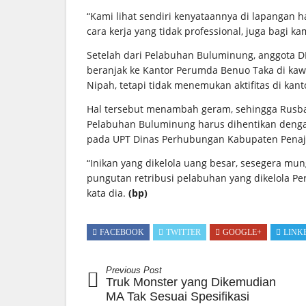
“Kami lihat sendiri kenyataannya di lapangan 
cara kerja yang tidak professional, juga bagi 
Setelah dari Pelabuhan Buluminung, anggota 
beranjak ke Kantor Perumda Benuo Taka di ka
Nipah, tetapi tidak menemukan aktifitas di kant
Hal tersebut menambah geram, sehingga Rusb
Pelabuhan Buluminung harus dihentikan dengan
pada UPT Dinas Perhubungan Kabupaten Penaj
“Inikan yang dikelola uang besar, sesegera mung
pungutan retribusi pelabuhan yang dikelola P
kata dia.
(bp)
FACEBOOK
TWITTER
GOOGLE+
LINK
Previous Post
Truk Monster yang Dikemudian
MA Tak Sesuai Spesifikasi