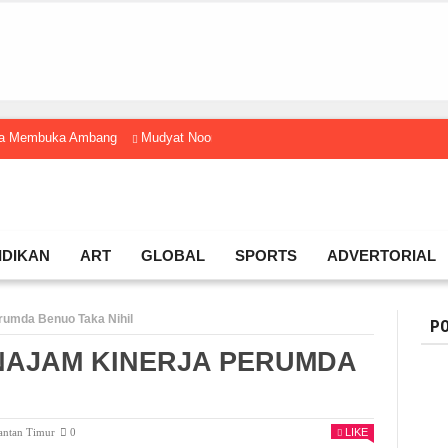
gga Membuka Ambang
Mudyat Noor Temui Menteri Ekraf, Dorong Ekonomi K
IDIKAN
ART
GLOBAL
SPORTS
ADVERTORIAL
rumda Benuo Taka Nihil
PO
ENAJAM KINERJA PERUMDA
antan Timur
0
LIKE