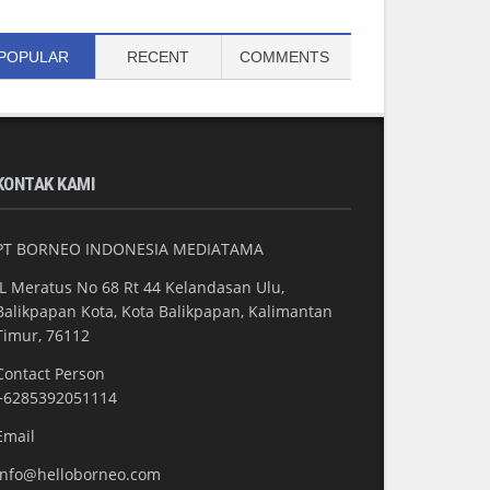
POPULAR
RECENT
COMMENTS
KONTAK KAMI
PT BORNEO INDONESIA MEDIATAMA
JL Meratus No 68 Rt 44 Kelandasan Ulu,
Balikpapan Kota, Kota Balikpapan, Kalimantan
Timur, 76112
Contact Person
+6285392051114
Email
info@helloborneo.com