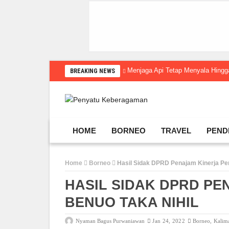
Menjaga Api Tetap Menyala Hin
BREAKING NEWS
HOME
BORNEO
TRAVEL
PEND
Home
Borneo
Hasil Sidak DPRD Penajam Kinerja Pe
HASIL SIDAK DPRD P
BENUO TAKA NIHIL
Nyaman Bagus Purwaniawan
Jan 24, 2022
Borneo
,
Kalim