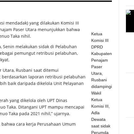
eksi mendadak) yang dilakukan Komisi III
enajam Paser Utara menunjukkan bahwa
Ketua
nuo Taka nihil.
Komisi III
a, Senin melakukan sidak di Pelabuhan
DPRD
bagai pemungut retribusi pelabuhan,
Kabupaten
kyat.
Penajam
Paser
 Utara, Rusbani saat ditemui
Utara,
t berdasarkan laporan retribusi pelabuhan
Rusbani
bih baik daripada dikelola Unit Pelayanan
didampingi
Wakil
Ketua
erah yang dikelola oleh UPT Dinas
Komisi III,
nuo Taka. Ditangani UPT mampu mencapai
Adla
uo Taka pada 2021 nihil,” ujarnya.
Dewata
, bahwa cara kerja Perusahaan Umum
saat sidak
Perumda