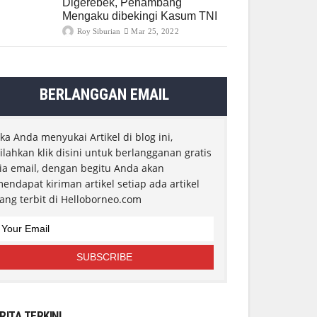
Digerebek, Penambang
Mengaku dibekingi Kasum TNI
Roy Siburian
Mar 25, 2022
BERLANGGAN EMAIL
ika Anda menyukai Artikel di blog ini,
ilahkan klik disini untuk berlangganan gratis
ia email, dengan begitu Anda akan
endapat kiriman artikel setiap ada artikel
ang terbit di Helloborneo.com
RITA TERKINI