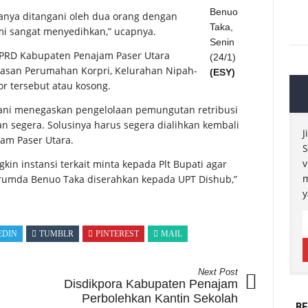
Benuo
hanya ditangani oleh dua orang dengan
Taka,
kami sangat menyedihkan,” ucapnya.
Senin
DPRD Kabupaten Penajam Paser Utara
(24/1)
wasan Perumahan Korpri, Kelurahan Nipah-
(ESY)
or tersebut atau kosong.
ani menegaskan pengelolaan pemungutan retribusi
 segera. Solusinya harus segera dialihkan kembali
J
am Paser Utara.
S
v
kin instansi terkait minta kepada Plt Bupati agar
m
erumda Benuo Taka diserahkan kepada UPT Dishub,”
y
EDIN
TUMBLR
PINTEREST
MAIL
Next Post
Disdikpora Kabupaten Penajam
Perbolehkan Kantin Sekolah
BE