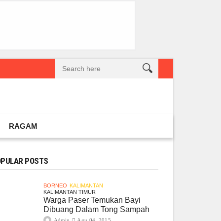
reatif Lokal Naik Kelas
Gembel PPU dan IGTKI Penajam Sukses Gelar L
RAGAM
PULAR POSTS
BORNEO
KALIMANTAN
KALIMANTAN TIMUR
Warga Paser Temukan Bayi
Dibuang Dalam Tong Sampah
Admin
Agu 04, 2015