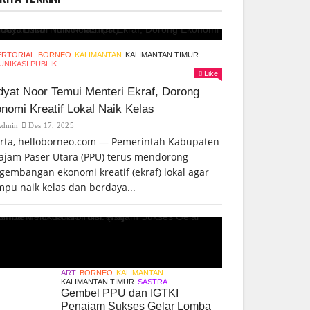
ERTORIAL
BORNEO
KALIMANTAN
KALIMANTAN TIMUR
NIKASI PUBLIK
Like
yat Noor Temui Menteri Ekraf, Dorong
nomi Kreatif Lokal Naik Kelas
Admin
Des 17, 2025
arta, helloborneo.com — Pemerintah Kabupaten
ajam Paser Utara (PPU) terus mendorong
gembangan ekonomi kreatif (ekraf) lokal agar
pu naik kelas dan berdaya...
ART
BORNEO
KALIMANTAN
KALIMANTAN TIMUR
SASTRA
Gembel PPU dan IGTKI
Penajam Sukses Gelar Lomba