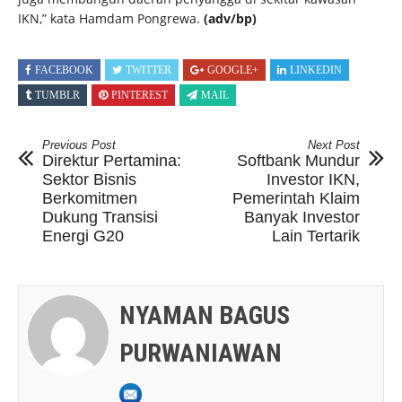
IKN,” kata Hamdam Pongrewa.
(adv/bp)
FACEBOOK
TWITTER
GOOGLE+
LINKEDIN
TUMBLR
PINTEREST
MAIL
Previous Post
Next Post
Direktur Pertamina:
Softbank Mundur
Sektor Bisnis
Investor IKN,
Berkomitmen
Pemerintah Klaim
Dukung Transisi
Banyak Investor
Energi G20
Lain Tertarik
NYAMAN BAGUS
PURWANIAWAN