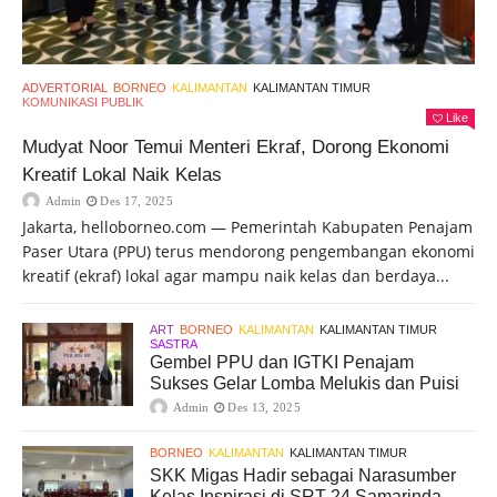
ADVERTORIAL
BORNEO
KALIMANTAN
KALIMANTAN TIMUR
KOMUNIKASI PUBLIK
Like
Mudyat Noor Temui Menteri Ekraf, Dorong Ekonomi
Kreatif Lokal Naik Kelas
Admin
Des 17, 2025
Jakarta, helloborneo.com — Pemerintah Kabupaten Penajam
Paser Utara (PPU) terus mendorong pengembangan ekonomi
kreatif (ekraf) lokal agar mampu naik kelas dan berdaya...
ART
BORNEO
KALIMANTAN
KALIMANTAN TIMUR
SASTRA
Gembel PPU dan IGTKI Penajam
Sukses Gelar Lomba Melukis dan Puisi
Admin
Des 13, 2025
BORNEO
KALIMANTAN
KALIMANTAN TIMUR
SKK Migas Hadir sebagai Narasumber
Kelas Inspirasi di SRT 24 Samarinda