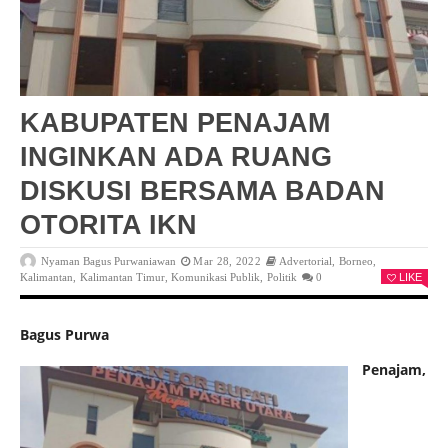
KABUPATEN PENAJAM
INGINKAN ADA RUANG
DISKUSI BERSAMA BADAN
OTORITA IKN
Nyaman Bagus Purwaniawan
Mar 28, 2022
Advertorial
,
Borneo
,
Kalimantan
,
Kalimantan Timur
,
Komunikasi Publik
,
Politik
0
LIKE
Bagus Purwa
Penajam,