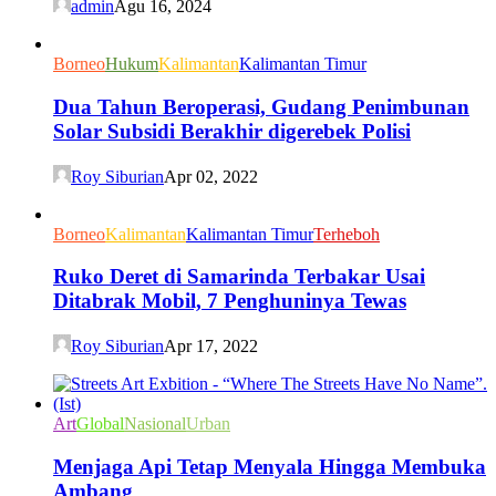
admin
Agu 16, 2024
Borneo
Hukum
Kalimantan
Kalimantan Timur
Dua Tahun Beroperasi, Gudang Penimbunan
Solar Subsidi Berakhir digerebek Polisi
Roy Siburian
Apr 02, 2022
Borneo
Kalimantan
Kalimantan Timur
Terheboh
Ruko Deret di Samarinda Terbakar Usai
Ditabrak Mobil, 7 Penghuninya Tewas
Roy Siburian
Apr 17, 2022
Art
Global
Nasional
Urban
Menjaga Api Tetap Menyala Hingga Membuka
Ambang