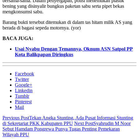
bersama-sama. Dalam penyergapan, polisi menemukan plastik
bening yang disinyalir bungkus paketan sabu serta pipet bekas
mengkonsumsi sabu.
Barang bukti tersebut ditemukan di dalam tas hitam milik AS yang
berada di bagasi sepeda motornya. (yor)
BACA JUGA:
Usai Nyabu Dengan Temannya, Oknum ASN Satpol PP
Kota Balikpapan Diringkus
Facebook
Twitter
Google+
Linkedin
Tumblr
Pinterest
Mail
Previous Post
Tekan Angka Stunting, Ada Pusat Informasi Stunting
di Sekretariat PKK Kabupaten PPU
Next Post
Syahrudin M Noor
Sebut Hamdam Pongrewa Punya Tugas Penting Pemekaran
Wilayah PPU