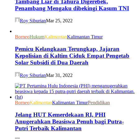
Tambang Liar di Tahura Digerebek,
Penambang Mengaku dibekingi Kasum TNI
Roy Siburian
Mar 25, 2022
Borneo
Hukum
Kalimantan
Kalimantan Timur
Pemicu Kelangkaan Terungkap, Jajaran
Kepolisian di Kaltim Ciduk Empat Pengetab
Solar Subsidi di Dua Daerah
Roy Siburian
Mar 31, 2022
Borneo
Kalimantan
Kalimantan Timur
Pendidikan
Jelang HUT Kemerdekaan RI, PHI
Anugerahkan Beasiswa Penuh bagi Putra-
Putri Terbaik Kalimantan