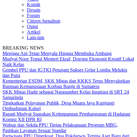
Komik
Desain
Forum
Citizen Jurnalism
Opini
Artikel
Lain-lain
BREAKING NEWS
Menjaga Api Tetap Menyala Hingga Membuka Ambang
Mudyat Noor Temui Menteri Ekraf, Dorong Ekonomi Kreatif Lokal
Naik Kelas
Gembel PPU dan IGTKI Penajam Sukses Gelar Lomba Melukis
dan Puisi
Kementerian ESDM, SKK Migas dan KKKS Terus Menyalurkan
Bantuan Kemanusiaan Korban Banjir di Sumatera
SKK Migas Hadir sebagai Narasumber Kelas Inspirasi di SRT 24
Samarinda
Tingkatkan Pelayanan Publik, Desa Muara Jaya Kunjungi
Ombudsman Kalsel
Bupati Mudyat Suarakan Ketimpangan Pembangunan di Hadapan
Komisi XII DPR RI
Wabup dan Sekda PPU Tinjau Pelaksanaan Program MBG,
Pastikan Layanan Sesuai Standar
Pariwisata PPU Diperkuat, Dua Pokdarwis Terima Aset Baru dari