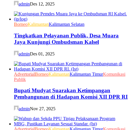
admin
Des 12, 2025
Borneo
Kalimantan
Kalimantan Selatan
Tingkatkan Pelayanan Publik, Desa Muara
Jaya Kunjungi Ombudsman Kalsel
admin
Des 01, 2025
Advertorial
Borneo
Kalimantan
Kalimantan Timur
Komunikasi
Publik
Bupati Mudyat Suarakan Ketimpangan
Pembangunan di Hadapan Komisi XII DPR RI
admin
Nov 27, 2025
Advertorial
Borneo
Kalimantan
Kalimantan Timur
Komunikasi