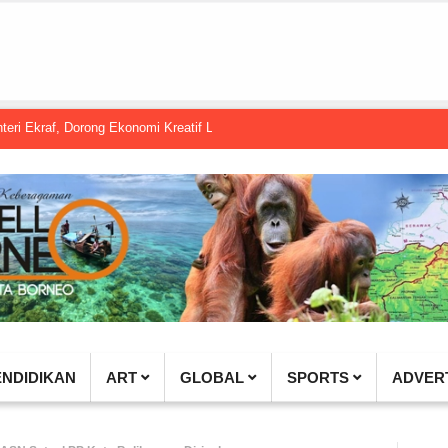
Dorong Ekonomi Kreatif Lokal Naik Kelas
Gembel PPU dan IGTKI Penaja
ENDIDIKAN
ART
GLOBAL
SPORTS
ADVER