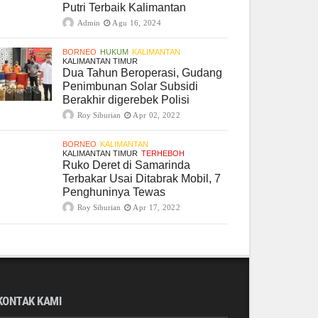
Putri Terbaik Kalimantan
Admin
Agu 16, 2024
BORNEO
HUKUM
KALIMANTAN
KALIMANTAN TIMUR
Dua Tahun Beroperasi, Gudang
Penimbunan Solar Subsidi
Berakhir digerebek Polisi
Roy Siburian
Apr 02, 2022
BORNEO
KALIMANTAN
KALIMANTAN TIMUR
TERHEBOH
Ruko Deret di Samarinda
Terbakar Usai Ditabrak Mobil, 7
Penghuninya Tewas
Roy Siburian
Apr 17, 2022
KONTAK KAMI