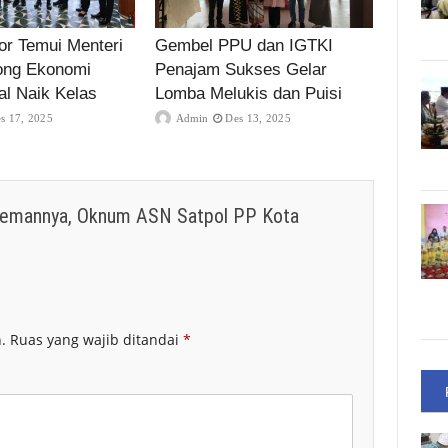
r Temui Menteri
Gembel PPU dan IGTKI
ong Ekonomi
Penajam Sukses Gelar
al Naik Kelas
Lomba Melukis dan Puisi
s 17, 2025
Admin
Des 13, 2025
Temannya, Oknum ASN Satpol PP Kota
.
Ruas yang wajib ditandai
*