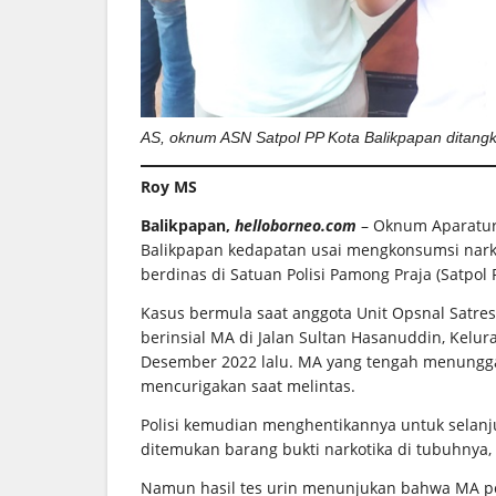
AS, oknum ASN Satpol PP Kota Balikpapan ditang
Roy MS
Balikpapan,
helloborneo.com
– Oknum Aparatur 
Balikpapan kedapatan usai mengkonsumsi narko
berdinas di Satuan Polisi Pamong Praja (Satpol 
Kasus bermula saat anggota Unit Opsnal Satre
berinsial MA di Jalan Sultan Hasanuddin, Kelur
Desember 2022 lalu. MA yang tengah menungga
mencurigakan saat melintas.
Polisi kemudian menghentikannya untuk selan
ditemukan barang bukti narkotika di tubuhnya
Namun hasil tes urin menunjukan bahwa MA po