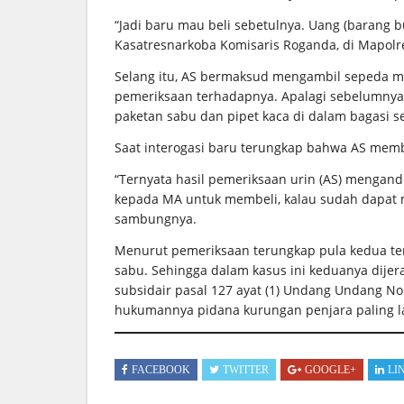
“Jadi baru mau beli sebetulnya. Uang (barang b
Kasatresnarkoba Komisaris Roganda, di Mapolre
Selang itu, AS bermaksud mengambil sepeda mo
pemeriksaan terhadapnya. Apalagi sebelumnya 
paketan sabu dan pipet kaca di dalam bagasi 
Saat interogasi baru terungkap bahwa AS mem
“Ternyata hasil pemeriksaan urin (AS) mengan
kepada MA untuk membeli, kalau sudah dapat
sambungnya.
Menurut pemeriksaan terungkap pula kedua t
sabu. Sehingga dalam kasus ini keduanya dijerat
subsidair pasal 127 ayat (1) Undang Undang N
hukumannya pidana kurungan penjara paling la
FACEBOOK
TWITTER
GOOGLE+
LI