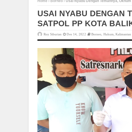
Home
Borneo
Usai Nyabu Dengan Temannya, Oknum A
USAI NYABU DENGAN 
SATPOL PP KOTA BALI
Roy Siburian
Des 14, 2022
Borneo
,
Hukum
,
Kalimantan