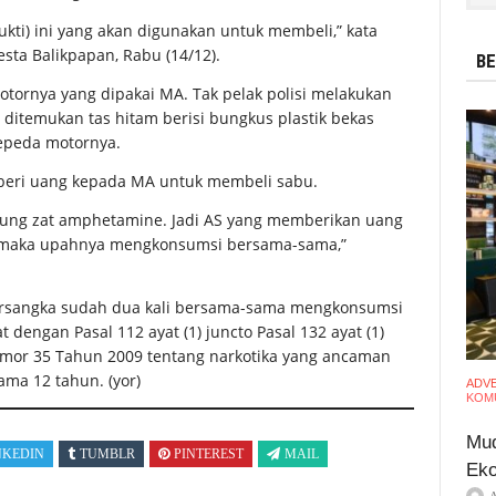
ukti) ini yang akan digunakan untuk membeli,” kata
sta Balikpapan, Rabu (14/12).
BE
tornya yang dipakai MA. Tak pelak polisi melakukan
ditemukan tas hitam berisi bungkus plastik bekas
sepeda motornya.
beri uang kepada MA untuk membeli sabu.
dung zat amphetamine. Jadi AS yang memberikan uang
 maka upahnya mengkonsumsi bersama-sama,”
ersangka sudah dua kali bersama-sama mengkonsumsi
 dengan Pasal 112 ayat (1) juncto Pasal 132 ayat (1)
omor 35 Tahun 2009 tentang narkotika yang ancaman
ma 12 tahun. (yor)
ADV
KOMU
Mud
NKEDIN
TUMBLR
PINTEREST
MAIL
Eko