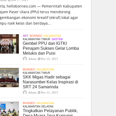
arta, helloborneo.com — Pemerintah Kabupaten
ajam Paser Utara (PPU) terus mendorong
gembangan ekonomi kreatif (ekraf) lokal agar
pu naik kelas dan berdaya...
ART
BORNEO
KALIMANTAN
KALIMANTAN TIMUR
SASTRA
Gembel PPU dan IGTKI
Penajam Sukses Gelar Lomba
Melukis dan Puisi
Admin
Des 13, 2025
BORNEO
KALIMANTAN
KALIMANTAN TIMUR
SKK Migas Hadir sebagai
Narasumber Kelas Inspirasi di
SRT 24 Samarinda
Admin
Des 12, 2025
BORNEO
KALIMANTAN
KALIMANTAN SELATAN
Tingkatkan Pelayanan Publik,
Desa Muara Jaya Kunjungi