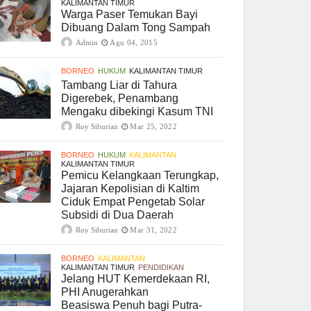
KALIMANTAN TIMUR
Warga Paser Temukan Bayi
Dibuang Dalam Tong Sampah
Admin
Agu 04, 2015
BORNEO
HUKUM
KALIMANTAN TIMUR
Tambang Liar di Tahura
Digerebek, Penambang
Mengaku dibekingi Kasum TNI
Roy Siburian
Mar 25, 2022
BORNEO
HUKUM
KALIMANTAN
KALIMANTAN TIMUR
Pemicu Kelangkaan Terungkap,
Jajaran Kepolisian di Kaltim
Ciduk Empat Pengetab Solar
Subsidi di Dua Daerah
Roy Siburian
Mar 31, 2022
BORNEO
KALIMANTAN
KALIMANTAN TIMUR
PENDIDIKAN
Jelang HUT Kemerdekaan RI,
PHI Anugerahkan
Beasiswa Penuh bagi Putra-