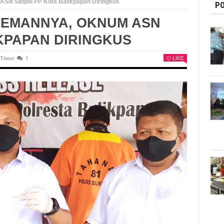
SN Satpol PP Kota Balikpapan Diringkus
PO
TEMANNYA, OKNUM ASN
KPAPAN DIRINGKUS
 Timur
1
LIKE