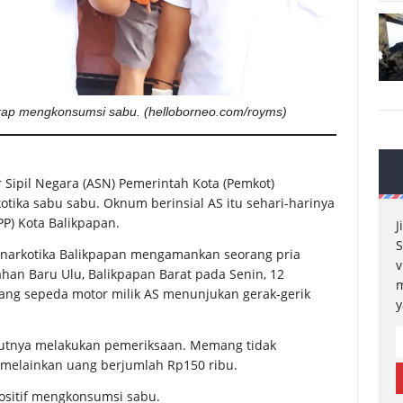
kap mengkonsumsi sabu. (helloborneo.com/royms)
Sipil Negara (ASN) Pemerintah Kota (Pemkot)
tika sabu sabu. Oknum berinsial AS itu sehari-harinya
PP) Kota Balikpapan.
J
S
snarkotika Balikpapan mengamankan seorang pria
v
ahan Baru Ulu, Balikpapan Barat pada Senin, 12
m
ng sepeda motor milik AS menunjukan gerak-gerik
y
jutnya melakukan pemeriksaan. Memang tidak
, melainkan uang berjumlah Rp150 ribu.
sitif mengkonsumsi sabu.