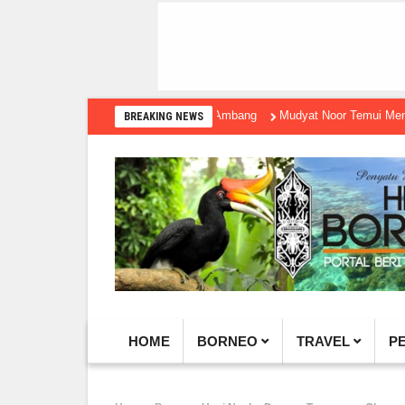
Mudyat Noor Temui Menteri Ekraf, 
BREAKING NEWS
HOME
BORNEO
TRAVEL
P