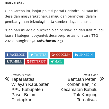
masyarakat.
Oleh karena itu, lanjut politisi partai Gerindra ini, saat ini
desa dan masyarakat harus maju dan berinovasi dalam
pembangunan teknologi serta sumber daya manusia.
“Dan hari ini ada dibuktikan oleh perwakilan dari Kaltim jadi
juara 1 kategori posyantek desa berprestasi di acara TTG
2023,” pungkasnya. (
adv/hms8/log)
FACEBOOK
TWITTER
GOOGLE+
LINKEDIN
TUMBLR
PINTEREST
MAIL
Previous Post
Next Post
Tapal Batas
Bantuan Petani
Wilayah Kabupaten
Korban Banjir di
PPU-Kabupaten
Kecamatan Babulu
Paser Belum
Tak Kunjung
Ditetapkan
Terealisasi