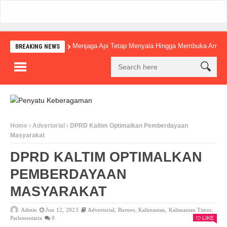
Menjaga Api Tetap Menyala Hingga Membuka Amba
BREAKING NEWS
Home
Advertorial
DPRD Kaltim Optimalkan Pemberdayaan
Masyarakat
DPRD KALTIM OPTIMALKAN
PEMBERDAYAAN
MASYARAKAT
Admin
Jun 12, 2023
Advertorial
,
Borneo
,
Kalimantan
,
Kalimantan Timur
,
Parlementaria
0
LIKE