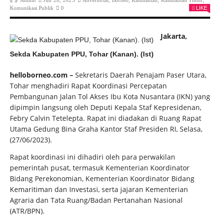
Admin
Jun 28, 2023
Advertorial
,
Borneo
,
Kalimantan
,
Kalimantan Timur
,
Komunikasi Publik
0
LIKE
Jakarta,
Sekda Kabupaten PPU, Tohar (Kanan). (Ist)
helloborneo.com –
Sekretaris Daerah Penajam Paser Utara,
Tohar menghadiri Rapat Koordinasi Percepatan
Pembangunan Jalan Tol Akses Ibu Kota Nusantara (IKN) yang
dipimpin langsung oleh Deputi Kepala Staf Kepresidenan,
Febry Calvin Tetelepta. Rapat ini diadakan di Ruang Rapat
Utama Gedung Bina Graha Kantor Staf Presiden RI, Selasa,
(27/06/2023).
Rapat koordinasi ini dihadiri oleh para perwakilan
pemerintah pusat, termasuk Kementerian Koordinator
Bidang Perekonomian, Kementerian Koordinator Bidang
Kemaritiman dan Investasi, serta jajaran Kementerian
Agraria dan Tata Ruang/Badan Pertanahan Nasional
(ATR/BPN).