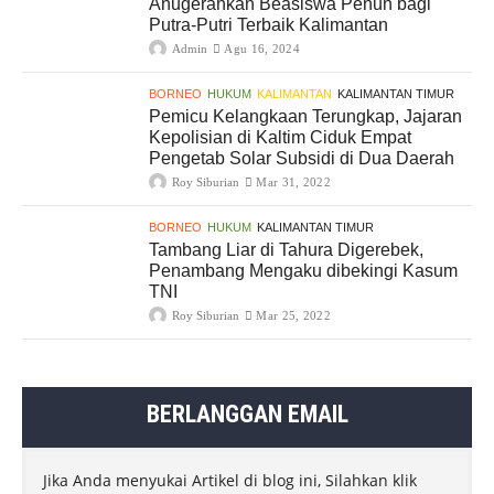
Anugerahkan Beasiswa Penuh bagi
Putra-Putri Terbaik Kalimantan
Admin
Agu 16, 2024
BORNEO
HUKUM
KALIMANTAN
KALIMANTAN TIMUR
Pemicu Kelangkaan Terungkap, Jajaran
Kepolisian di Kaltim Ciduk Empat
Pengetab Solar Subsidi di Dua Daerah
Roy Siburian
Mar 31, 2022
BORNEO
HUKUM
KALIMANTAN TIMUR
Tambang Liar di Tahura Digerebek,
Penambang Mengaku dibekingi Kasum
TNI
Roy Siburian
Mar 25, 2022
BERLANGGAN EMAIL
Jika Anda menyukai Artikel di blog ini, Silahkan klik