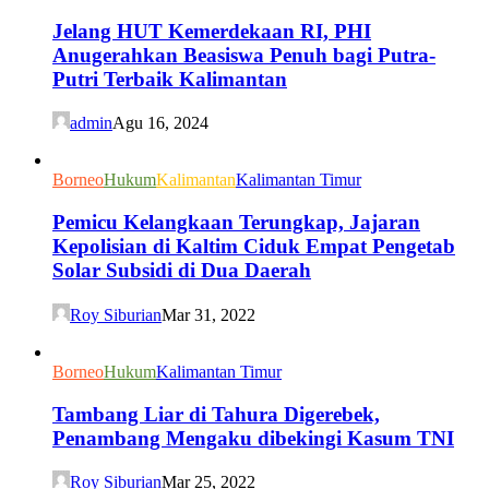
Jelang HUT Kemerdekaan RI, PHI
Anugerahkan Beasiswa Penuh bagi Putra-
Putri Terbaik Kalimantan
admin
Agu 16, 2024
Borneo
Hukum
Kalimantan
Kalimantan Timur
Pemicu Kelangkaan Terungkap, Jajaran
Kepolisian di Kaltim Ciduk Empat Pengetab
Solar Subsidi di Dua Daerah
Roy Siburian
Mar 31, 2022
Borneo
Hukum
Kalimantan Timur
Tambang Liar di Tahura Digerebek,
Penambang Mengaku dibekingi Kasum TNI
Roy Siburian
Mar 25, 2022