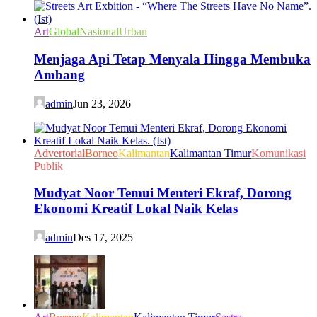
Art
Global
Nasional
Urban
Menjaga Api Tetap Menyala Hingga Membuka
Ambang
admin
Jun 23, 2026
Advertorial
Borneo
Kalimantan
Kalimantan Timur
Komunikasi
Publik
Mudyat Noor Temui Menteri Ekraf, Dorong
Ekonomi Kreatif Lokal Naik Kelas
admin
Des 17, 2025