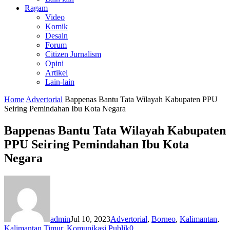
Ragam
Video
Komik
Desain
Forum
Citizen Jurnalism
Opini
Artikel
Lain-lain
Home
Advertorial
Bappenas Bantu Tata Wilayah Kabupaten PPU
Seiring Pemindahan Ibu Kota Negara
Bappenas Bantu Tata Wilayah Kabupaten
PPU Seiring Pemindahan Ibu Kota
Negara
admin
Jul 10, 2023
Advertorial
,
Borneo
,
Kalimantan
,
Kalimantan Timur
,
Komunikasi Publik
0