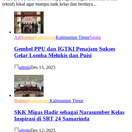
(ekraf) lokal agar mampu naik kelas dan berdaya...
Art
Borneo
Kalimantan
Kalimantan Timur
Sastra
Gembel PPU dan IGTKI Penajam Sukses
Gelar Lomba Melukis dan Puisi
admin
Des 13, 2025
Borneo
Kalimantan
Kalimantan Timur
SKK Migas Hadir sebagai Narasumber Kelas
Inspirasi di SRT 24 Samarinda
admin
Des 12, 2025