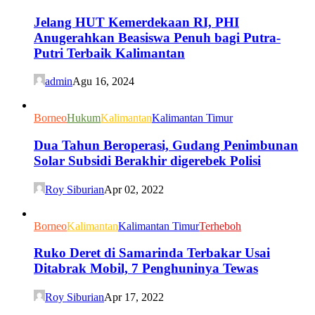
Jelang HUT Kemerdekaan RI, PHI
Anugerahkan Beasiswa Penuh bagi Putra-
Putri Terbaik Kalimantan
admin
Agu 16, 2024
Borneo
Hukum
Kalimantan
Kalimantan Timur
Dua Tahun Beroperasi, Gudang Penimbunan
Solar Subsidi Berakhir digerebek Polisi
Roy Siburian
Apr 02, 2022
Borneo
Kalimantan
Kalimantan Timur
Terheboh
Ruko Deret di Samarinda Terbakar Usai
Ditabrak Mobil, 7 Penghuninya Tewas
Roy Siburian
Apr 17, 2022