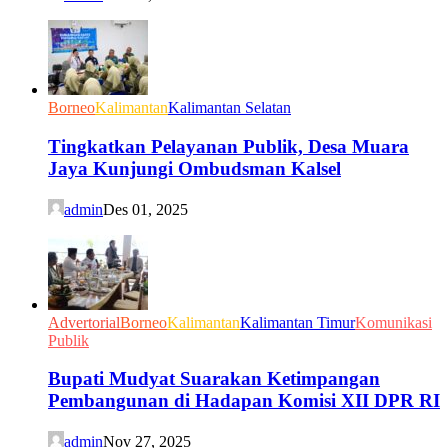
Borneo
Kalimantan
Kalimantan Selatan
Tingkatkan Pelayanan Publik, Desa Muara
Jaya Kunjungi Ombudsman Kalsel
admin
Des 01, 2025
Advertorial
Borneo
Kalimantan
Kalimantan Timur
Komunikasi
Publik
Bupati Mudyat Suarakan Ketimpangan
Pembangunan di Hadapan Komisi XII DPR RI
admin
Nov 27, 2025