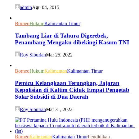
admin
Agu 04, 2015
Borneo
Hukum
Kalimantan Timur
Tambang Liar di Tahura Digerebek,
Penambang Mengaku dibekingi Kasum TNI
Roy Siburian
Mar 25, 2022
Borneo
Hukum
Kalimantan
Kalimantan Timur
Pemicu Kelangkaan Terungkap, Jajaran
Kepolisian di Kaltim Ciduk Empat Pengetab
Solar Subsidi di Dua Daerah
Roy Siburian
Mar 31, 2022
Borneo
Kalimantan
Kalimantan Timur
Pendidikan