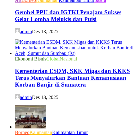
Art
Borneo
Kalimantan
Kalimantan Timur
Sastra
Gembel PPU dan IGTKI Penajam Sukses
Gelar Lomba Melukis dan Puisi
admin
Des 13, 2025
Ekonomi Bisnis
Global
Nasional
Kementerian ESDM, SKK Migas dan KKKS
Terus Menyalurkan Bantuan Kemanusiaan
Korban Banjir di Sumatera
admin
Des 13, 2025
Borneo
Kalimantan
Kalimantan Timur