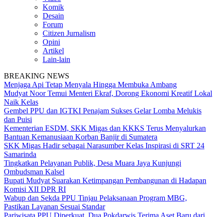
Komik
Desain
Forum
Citizen Jurnalism
Opini
Artikel
Lain-lain
BREAKING NEWS
Menjaga Api Tetap Menyala Hingga Membuka Ambang
Mudyat Noor Temui Menteri Ekraf, Dorong Ekonomi Kreatif Lokal
Naik Kelas
Gembel PPU dan IGTKI Penajam Sukses Gelar Lomba Melukis
dan Puisi
Kementerian ESDM, SKK Migas dan KKKS Terus Menyalurkan
Bantuan Kemanusiaan Korban Banjir di Sumatera
SKK Migas Hadir sebagai Narasumber Kelas Inspirasi di SRT 24
Samarinda
Tingkatkan Pelayanan Publik, Desa Muara Jaya Kunjungi
Ombudsman Kalsel
Bupati Mudyat Suarakan Ketimpangan Pembangunan di Hadapan
Komisi XII DPR RI
Wabup dan Sekda PPU Tinjau Pelaksanaan Program MBG,
Pastikan Layanan Sesuai Standar
Pariwisata PPU Diperkuat, Dua Pokdarwis Terima Aset Baru dari