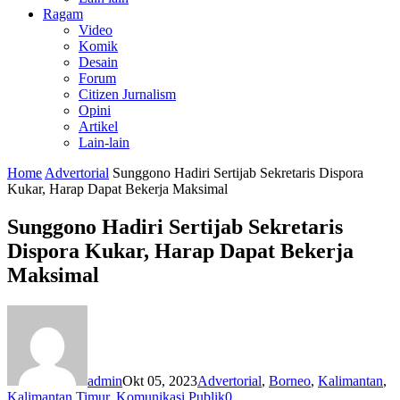
Ragam
Video
Komik
Desain
Forum
Citizen Jurnalism
Opini
Artikel
Lain-lain
Home
Advertorial
Sunggono Hadiri Sertijab Sekretaris Dispora
Kukar, Harap Dapat Bekerja Maksimal
Sunggono Hadiri Sertijab Sekretaris
Dispora Kukar, Harap Dapat Bekerja
Maksimal
admin
Okt 05, 2023
Advertorial
,
Borneo
,
Kalimantan
,
Kalimantan Timur
,
Komunikasi Publik
0