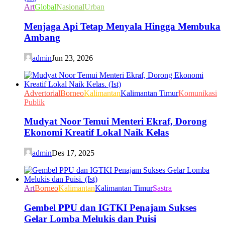
Art
Global
Nasional
Urban
Menjaga Api Tetap Menyala Hingga Membuka
Ambang
admin
Jun 23, 2026
Advertorial
Borneo
Kalimantan
Kalimantan Timur
Komunikasi
Publik
Mudyat Noor Temui Menteri Ekraf, Dorong
Ekonomi Kreatif Lokal Naik Kelas
admin
Des 17, 2025
Art
Borneo
Kalimantan
Kalimantan Timur
Sastra
Gembel PPU dan IGTKI Penajam Sukses
Gelar Lomba Melukis dan Puisi