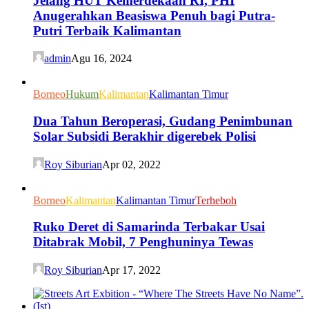
Jelang HUT Kemerdekaan RI, PHI
Anugerahkan Beasiswa Penuh bagi Putra-
Putri Terbaik Kalimantan
admin
Agu 16, 2024
Borneo
Hukum
Kalimantan
Kalimantan Timur
Dua Tahun Beroperasi, Gudang Penimbunan
Solar Subsidi Berakhir digerebek Polisi
Roy Siburian
Apr 02, 2022
Borneo
Kalimantan
Kalimantan Timur
Terheboh
Ruko Deret di Samarinda Terbakar Usai
Ditabrak Mobil, 7 Penghuninya Tewas
Roy Siburian
Apr 17, 2022