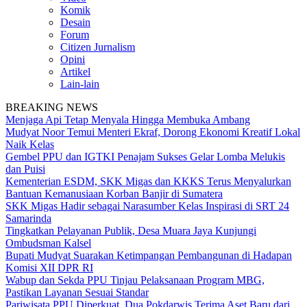
Komik
Desain
Forum
Citizen Jurnalism
Opini
Artikel
Lain-lain
BREAKING NEWS
Menjaga Api Tetap Menyala Hingga Membuka Ambang
Mudyat Noor Temui Menteri Ekraf, Dorong Ekonomi Kreatif Lokal
Naik Kelas
Gembel PPU dan IGTKI Penajam Sukses Gelar Lomba Melukis
dan Puisi
Kementerian ESDM, SKK Migas dan KKKS Terus Menyalurkan
Bantuan Kemanusiaan Korban Banjir di Sumatera
SKK Migas Hadir sebagai Narasumber Kelas Inspirasi di SRT 24
Samarinda
Tingkatkan Pelayanan Publik, Desa Muara Jaya Kunjungi
Ombudsman Kalsel
Bupati Mudyat Suarakan Ketimpangan Pembangunan di Hadapan
Komisi XII DPR RI
Wabup dan Sekda PPU Tinjau Pelaksanaan Program MBG,
Pastikan Layanan Sesuai Standar
Pariwisata PPU Diperkuat, Dua Pokdarwis Terima Aset Baru dari