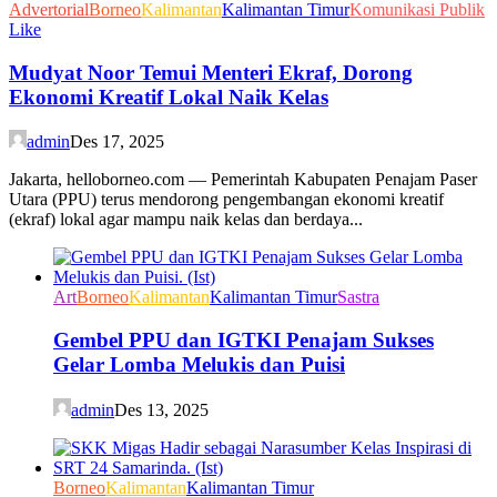
Advertorial
Borneo
Kalimantan
Kalimantan Timur
Komunikasi Publik
Like
Mudyat Noor Temui Menteri Ekraf, Dorong
Ekonomi Kreatif Lokal Naik Kelas
admin
Des 17, 2025
Jakarta, helloborneo.com — Pemerintah Kabupaten Penajam Paser
Utara (PPU) terus mendorong pengembangan ekonomi kreatif
(ekraf) lokal agar mampu naik kelas dan berdaya...
Art
Borneo
Kalimantan
Kalimantan Timur
Sastra
Gembel PPU dan IGTKI Penajam Sukses
Gelar Lomba Melukis dan Puisi
admin
Des 13, 2025
Borneo
Kalimantan
Kalimantan Timur