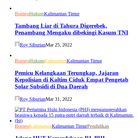
Borneo
Hukum
Kalimantan Timur
Tambang Liar di Tahura Digerebek,
Penambang Mengaku dibekingi Kasum TNI
Roy Siburian
Mar 25, 2022
Borneo
Hukum
Kalimantan
Kalimantan Timur
Pemicu Kelangkaan Terungkap, Jajaran
Kepolisian di Kaltim Ciduk Empat Pengetab
Solar Subsidi di Dua Daerah
Roy Siburian
Mar 31, 2022
Borneo
Kalimantan
Kalimantan Timur
Pendidikan