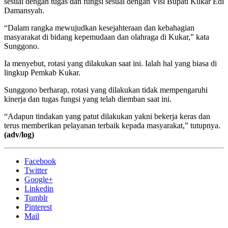
sesuai dengan tugas dan fungsi sesuai dengan Visi Bupati Kukar Edi
Damansyah.
“Dalam rangka mewujudkan kesejahteraan dan kebahagian
masyarakat di bidang kepemudaan dan olahraga di Kukar,” kata
Sunggono.
Ia menyebut, rotasi yang dilakukan saat ini. Ialah hal yang biasa di
lingkup Pemkab Kukar.
Sunggono berharap, rotasi yang dilakukan tidak mempengaruhi
kinerja dan tugas fungsi yang telah diemban saat ini.
“Adapun tindakan yang patut dilakukan yakni bekerja keras dan
terus memberikan pelayanan terbaik kepada masyarakat,” tutupnya.
(adv/log)
Facebook
Twitter
Google+
Linkedin
Tumblr
Pinterest
Mail