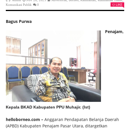
Admin
Nov 26, 2023
Advertorial
,
Borneo
,
Kalimantan
,
Kalimantan Timur
,
Komunikasi Publik
0
LIKE
Bagus Purwa
Penajam,
Kepala BKAD Kabupaten PPU Muhajir. (Ist)
helloborneo.com –
Anggaran Pendapatan Belanja Daerah
(APBD) Kabupaten Penajam Pasar Utara, ditargetkan