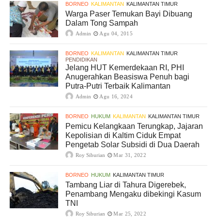
BORNEO
KALIMANTAN
KALIMANTAN TIMUR
Warga Paser Temukan Bayi Dibuang
Dalam Tong Sampah
Admin
Agu 04, 2015
BORNEO
KALIMANTAN
KALIMANTAN TIMUR
PENDIDIKAN
Jelang HUT Kemerdekaan RI, PHI
Anugerahkan Beasiswa Penuh bagi
Putra-Putri Terbaik Kalimantan
Admin
Agu 16, 2024
BORNEO
HUKUM
KALIMANTAN
KALIMANTAN TIMUR
Pemicu Kelangkaan Terungkap, Jajaran
Kepolisian di Kaltim Ciduk Empat
Pengetab Solar Subsidi di Dua Daerah
Roy Siburian
Mar 31, 2022
BORNEO
HUKUM
KALIMANTAN TIMUR
Tambang Liar di Tahura Digerebek,
Penambang Mengaku dibekingi Kasum
TNI
Roy Siburian
Mar 25, 2022