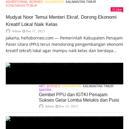
ADVERTORIAL
BORNEO
KALIMANTAN
KALIMANTAN TIMUR
KOMUNIKASI PUBLIK
Like
Mudyat Noor Temui Menteri Ekraf, Dorong Ekonomi
Kreatif Lokal Naik Kelas
Admin
Des 17, 2025
Jakarta, helloborneo.com — Pemerintah Kabupaten Penajam
Paser Utara (PPU) terus mendorong pengembangan ekonomi
kreatif (ekraf) lokal agar mampu naik kelas dan berdaya...
ART
BORNEO
KALIMANTAN
KALIMANTAN TIMUR
SASTRA
Gembel PPU dan IGTKI Penajam
Sukses Gelar Lomba Melukis dan Puisi
Admin
Des 13, 2025