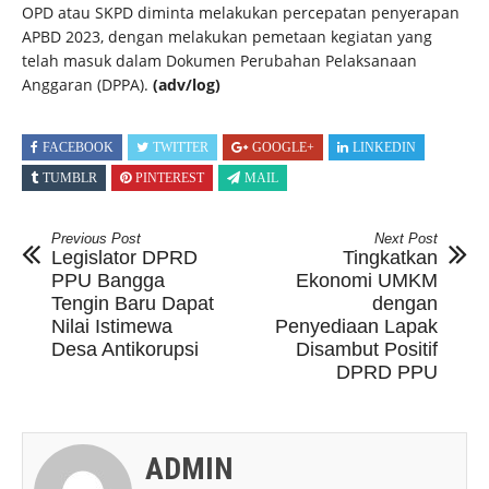
OPD atau SKPD diminta melakukan percepatan penyerapan
APBD 2023, dengan melakukan pemetaan kegiatan yang
telah masuk dalam Dokumen Perubahan Pelaksanaan
Anggaran (DPPA).
(adv/log)
FACEBOOK
TWITTER
GOOGLE+
LINKEDIN
TUMBLR
PINTEREST
MAIL
Previous Post
Next Post
Legislator DPRD
Tingkatkan
PPU Bangga
Ekonomi UMKM
Tengin Baru Dapat
dengan
Nilai Istimewa
Penyediaan Lapak
Desa Antikorupsi
Disambut Positif
DPRD PPU
ADMIN