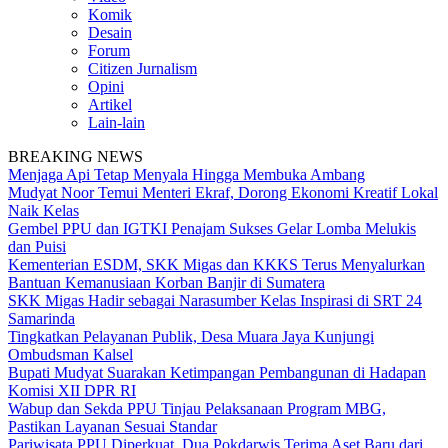
Komik
Desain
Forum
Citizen Jurnalism
Opini
Artikel
Lain-lain
BREAKING NEWS
Menjaga Api Tetap Menyala Hingga Membuka Ambang
Mudyat Noor Temui Menteri Ekraf, Dorong Ekonomi Kreatif Lokal
Naik Kelas
Gembel PPU dan IGTKI Penajam Sukses Gelar Lomba Melukis
dan Puisi
Kementerian ESDM, SKK Migas dan KKKS Terus Menyalurkan
Bantuan Kemanusiaan Korban Banjir di Sumatera
SKK Migas Hadir sebagai Narasumber Kelas Inspirasi di SRT 24
Samarinda
Tingkatkan Pelayanan Publik, Desa Muara Jaya Kunjungi
Ombudsman Kalsel
Bupati Mudyat Suarakan Ketimpangan Pembangunan di Hadapan
Komisi XII DPR RI
Wabup dan Sekda PPU Tinjau Pelaksanaan Program MBG,
Pastikan Layanan Sesuai Standar
Pariwisata PPU Diperkuat, Dua Pokdarwis Terima Aset Baru dari