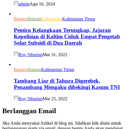
admin
Agu 16, 2024
Borneo
Hukum
Kalimantan
Kalimantan Timur
Pemicu Kelangkaan Terungkap, Jajaran
Kepolisian di Kaltim Ciduk Empat Pengetab
Solar Subsidi di Dua Daerah
Roy Siburian
Mar 31, 2022
Borneo
Hukum
Kalimantan Timur
Tambang Liar di Tahura Digerebek,
Penambang Mengaku dibekingi Kasum TNI
Roy Siburian
Mar 25, 2022
Berlanggan Email
Jika Anda menyukai Artikel di blog ini, Silahkan klik disini untuk
berlangganan gratis via email, dengan begitu Anda akan mendapat