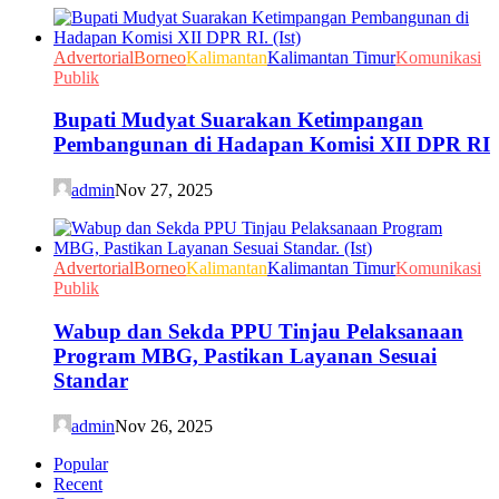
Advertorial
Borneo
Kalimantan
Kalimantan Timur
Komunikasi
Publik
Bupati Mudyat Suarakan Ketimpangan
Pembangunan di Hadapan Komisi XII DPR RI
admin
Nov 27, 2025
Advertorial
Borneo
Kalimantan
Kalimantan Timur
Komunikasi
Publik
Wabup dan Sekda PPU Tinjau Pelaksanaan
Program MBG, Pastikan Layanan Sesuai
Standar
admin
Nov 26, 2025
Popular
Recent