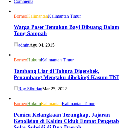
Comments
Borneo
Kalimantan
Kalimantan Timur
Warga Paser Temukan Bayi Dibuang Dalam
Tong Sampah
admin
Agu 04, 2015
Borneo
Hukum
Kalimantan Timur
Tambang Liar di Tahura Digerebek,
Penambang Mengaku dibekingi Kasum TNI
Roy Siburian
Mar 25, 2022
Borneo
Hukum
Kalimantan
Kalimantan Timur
Pemicu Kelangkaan Terungkap, Jajaran
Kepolisian di Kaltim Ciduk Empat Pengetab
Solar Subsidi di Dua Daerah