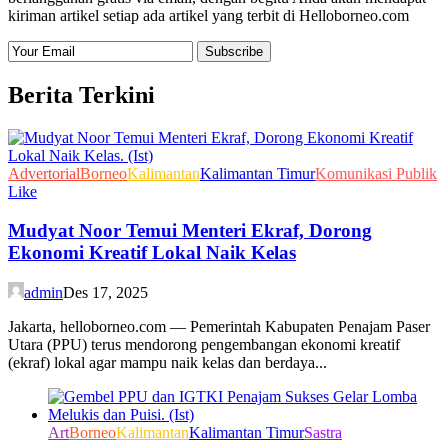
kiriman artikel setiap ada artikel yang terbit di Helloborneo.com
Berita Terkini
Advertorial
Borneo
Kalimantan
Kalimantan Timur
Komunikasi Publik
Like
Mudyat Noor Temui Menteri Ekraf, Dorong
Ekonomi Kreatif Lokal Naik Kelas
admin
Des 17, 2025
Jakarta, helloborneo.com — Pemerintah Kabupaten Penajam Paser
Utara (PPU) terus mendorong pengembangan ekonomi kreatif
(ekraf) lokal agar mampu naik kelas dan berdaya...
Art
Borneo
Kalimantan
Kalimantan Timur
Sastra