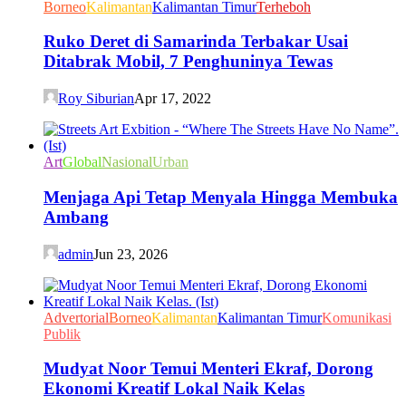
Borneo
Kalimantan
Kalimantan Timur
Terheboh
Ruko Deret di Samarinda Terbakar Usai
Ditabrak Mobil, 7 Penghuninya Tewas
Roy Siburian
Apr 17, 2022
Art
Global
Nasional
Urban
Menjaga Api Tetap Menyala Hingga Membuka
Ambang
admin
Jun 23, 2026
Advertorial
Borneo
Kalimantan
Kalimantan Timur
Komunikasi
Publik
Mudyat Noor Temui Menteri Ekraf, Dorong
Ekonomi Kreatif Lokal Naik Kelas