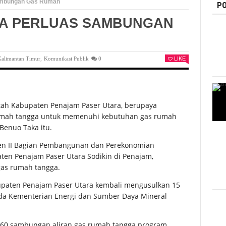
ambungan Gas Rumah
PO
YA PERLUAS SAMBUNGAN
Kalimantan Timur
,
Komunikasi Publik
0
LIKE
ah Kabupaten Penajam Paser Utara, berupaya
umah tangga untuk memenuhi kebutuhan gas rumah
Benuo Taka itu.
ten II Bagian Pembangunan dan Perekonomian
ten Penajam Paser Utara Sodikin di Penajam,
gas rumah tangga.
bupaten Penajam Paser Utara kembali mengusulkan 15
da Kementerian Energi dan Sumber Daya Mineral
4.260 sambungan aliran gas rumah tangga program