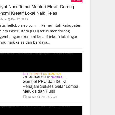
yat Noor Temui Menteri Ekraf, Dorong
nomi Kreatif Lokal Naik Kelas
Admin
Des 17, 2025
arta, helloborneo.com — Pemerintah Kabupaten
ajam Paser Utara (PPU) terus mendorong
gembangan ekonomi kreatif (ekraf) lokal agar
pu naik kelas dan berdaya...
ART
BORNEO
KALIMANTAN
KALIMANTAN TIMUR
SASTRA
Gembel PPU dan IGTKI
Penajam Sukses Gelar Lomba
Melukis dan Puisi
Admin
Des 13, 2025