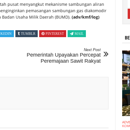
tah pusat menyangkut mekanisme sambungan aliran
 menginginkan pemasangan sambungan gas diakomodir
 Badan Usaha Milik Daerah (BUMD).
(adv/kmf/log)
NKEDIN
TUMBLR
PINTEREST
MAIL
BE
Next Post
Pemerintah Upayakan Percepat
Peremajaan Sawit Rakyat
ADV
KOMU