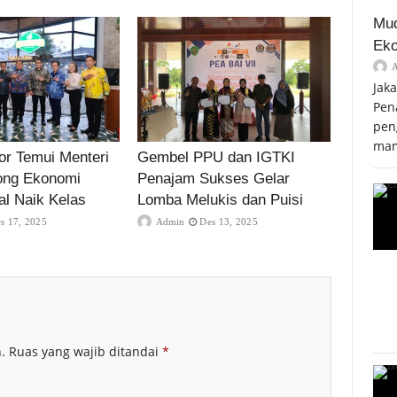
Mud
Eko
Jak
Pen
pen
mam
r Temui Menteri
Gembel PPU dan IGTKI
ong Ekonomi
Penajam Sukses Gelar
al Naik Kelas
Lomba Melukis dan Puisi
s 17, 2025
Admin
Des 13, 2025
.
Ruas yang wajib ditandai
*