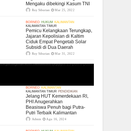
Mengaku dibekingi Kasum TNI
Roy Siburian
Mar 25, 2022
BORNEO
HUKUM
KALIMANTAN
KALIMANTAN TIMUR
Pemicu Kelangkaan Terungkap,
Jajaran Kepolisian di Kaltim
Ciduk Empat Pengetab Solar
Subsidi di Dua Daerah
Roy Siburian
Mar 31, 2022
BORNEO
KALIMANTAN
KALIMANTAN TIMUR
PENDIDIKAN
Jelang HUT Kemerdekaan RI,
PHI Anugerahkan
Beasiswa Penuh bagi Putra-
Putri Terbaik Kalimantan
Admin
Agu 16, 2024
BORNEO
HUKUM
KALIMANTAN