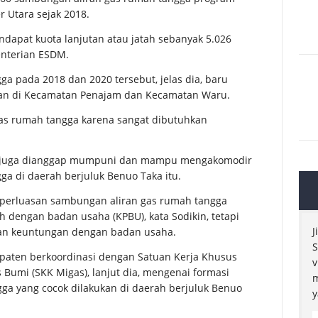
 Utara sejak 2018.
dapat kuota lanjutan atau jatah sebanyak 5.026
nterian ESDM.
 pada 2018 dan 2020 tersebut, jelas dia, baru
han di Kecamatan Penajam dan Kecamatan Waru.
gas rumah tangga karena sangat dibutuhkan
ra juga dianggap mumpuni dan mampu mengakomodir
a di daerah berjuluk Benuo Taka itu.
perluasan sambungan aliran gas rumah tangga
 dengan badan usaha (KPBU), kata Sodikin, tetapi
J
an keuntungan dengan badan usaha.
S
paten berkoordinasi dengan Satuan Kerja Khusus
v
Bumi (SKK Migas), lanjut dia, mengenai formasi
m
a yang cocok dilakukan di daerah berjuluk Benuo
y