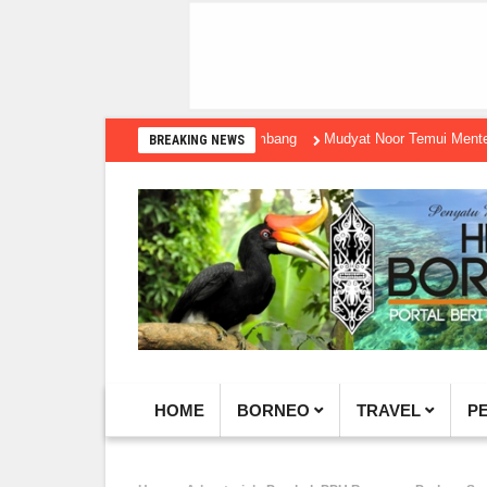
Mudyat Noor Temui Menteri Ekraf, 
BREAKING NEWS
HOME
BORNEO
TRAVEL
P