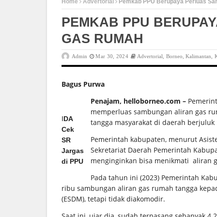
Home
Advertorial
Pemkab PPU Berupaya Perluas S
PEMKAB PPU BERUPA
GAS RUMAH
Admin
Mar 30, 2024
Advertorial
,
Borneo
,
Kalimantan
,
Bagus Purwa
Penajam, helloborneo.com –
Pemerint
memperluas sambungan aliran gas r
I
DA
tangga masyarakat di daerah berjuluk 
Cek
Pemerintah kabupaten, menurut Asis
SR
Sekretariat Daerah Pemerintah Kabupa
Jargas
menginginkan bisa menikmati aliran 
di PPU
Pada tahun ini (2023) Pemerintah Ka
ribu sambungan aliran gas rumah tangga kepa
(ESDM), tetapi tidak diakomodir.
Saat ini, ujar dia, sudah terpasang sebanyak 