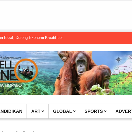
Dorong Ekonomi Kreatif Lokal Naik Kelas
Gembel PPU dan IGTKI Penajam
ENDIDIKAN
ART
GLOBAL
SPORTS
ADVER