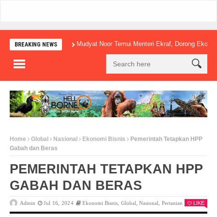
Mudyat Noor Temui Menteri Ekraf, Dorong Ekonomi Kre
BREAKING NEWS
Home
Global
Nasional
Ekonomi Bisnis
Pemerintah Tetapkan HPP
Gabah dan Beras
PEMERINTAH TETAPKAN HPP
GABAH DAN BERAS
Admin
Jul 16, 2024
Ekonomi Bisnis
,
Global
,
Nasional
,
Pertanian
0
LIKE