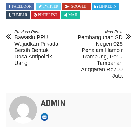
FACEBOOK
TWITTER
GOOGLE+
LINKEDIN
TUMBLR
PINTEREST
MAIL
Previous Post
Next Post
Bawaslu PPU
Pembangunan SD
Wujudkan Pilkada
Negeri 026
Bersih Bentuk
Penajam Hampir
Desa Antipolitik
Rampung, Perlu
Uang
Tambahan
Anggaran Rp700
Juta
ADMIN