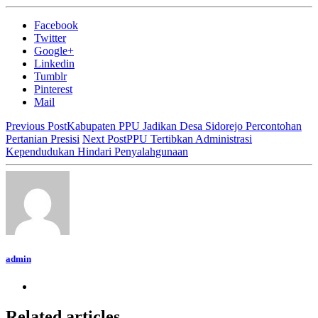
Facebook
Twitter
Google+
Linkedin
Tumblr
Pinterest
Mail
Previous Post
Kabupaten PPU Jadikan Desa Sidorejo Percontohan
Pertanian Presisi
Next Post
PPU Tertibkan Administrasi
Kependudukan Hindari Penyalahgunaan
admin
Related articles