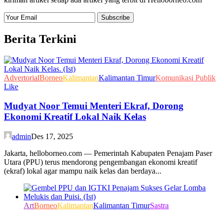
Berita Terkini
Advertorial
Borneo
Kalimantan
Kalimantan Timur
Komunikasi Publik
Like
Mudyat Noor Temui Menteri Ekraf, Dorong
Ekonomi Kreatif Lokal Naik Kelas
admin
Des 17, 2025
Jakarta, helloborneo.com — Pemerintah Kabupaten Penajam Paser
Utara (PPU) terus mendorong pengembangan ekonomi kreatif
(ekraf) lokal agar mampu naik kelas dan berdaya...
Art
Borneo
Kalimantan
Kalimantan Timur
Sastra