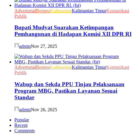
Advertorial
Borneo
Kalimantan
Kalimantan Timur
Komunikasi
Publik
Bupati Mudyat Suarakan Ketimpangan
Pembangunan di Hadapan Komisi XII DPR RI
admin
Nov 27, 2025
Advertorial
Borneo
Kalimantan
Kalimantan Timur
Komunikasi
Publik
Wabup dan Sekda PPU Tinjau Pelaksanaan
Program MBG, Pastikan Layanan Sesuai
Standar
admin
Nov 26, 2025
Popular
Recent
Comments