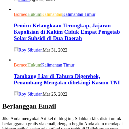
Borneo
Hukum
Kalimantan
Kalimantan Timur
Pemicu Kelangkaan Terungkap, Jajaran
Kepolisian di Kaltim Ciduk Empat Pengetab
Solar Subsidi di Dua Daerah
Roy Siburian
Mar 31, 2022
Borneo
Hukum
Kalimantan Timur
Tambang Liar di Tahura Digerebek,
Penambang Mengaku dibekingi Kasum TNI
Roy Siburian
Mar 25, 2022
Berlanggan Email
Jika Anda menyukai Artikel di blog ini, Silahkan klik disini untuk
berlangganan gratis via email, dengan begitu Anda akan mendapat
kiriman artikel setiap ada artikel yang terbit di Helloborneo.com