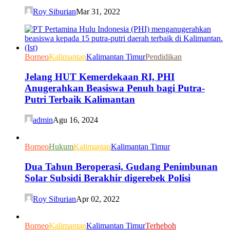
Roy Siburian
Mar 31, 2022
Borneo
Kalimantan
Kalimantan Timur
Pendidikan
Jelang HUT Kemerdekaan RI, PHI
Anugerahkan Beasiswa Penuh bagi Putra-
Putri Terbaik Kalimantan
admin
Agu 16, 2024
Borneo
Hukum
Kalimantan
Kalimantan Timur
Dua Tahun Beroperasi, Gudang Penimbunan
Solar Subsidi Berakhir digerebek Polisi
Roy Siburian
Apr 02, 2022
Borneo
Kalimantan
Kalimantan Timur
Terheboh