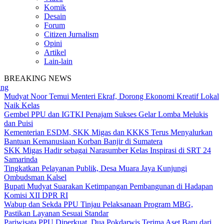
Komik
Desain
Forum
Citizen Jurnalism
Opini
Artikel
Lain-lain
BREAKING NEWS
Mudyat Noor Temui Menteri Ekraf, Dorong Ekonomi Kreatif Lokal
Naik Kelas
Gembel PPU dan IGTKI Penajam Sukses Gelar Lomba Melukis
dan Puisi
Kementerian ESDM, SKK Migas dan KKKS Terus Menyalurkan
Bantuan Kemanusiaan Korban Banjir di Sumatera
SKK Migas Hadir sebagai Narasumber Kelas Inspirasi di SRT 24
Samarinda
Tingkatkan Pelayanan Publik, Desa Muara Jaya Kunjungi
Ombudsman Kalsel
Bupati Mudyat Suarakan Ketimpangan Pembangunan di Hadapan
Komisi XII DPR RI
Wabup dan Sekda PPU Tinjau Pelaksanaan Program MBG,
Pastikan Layanan Sesuai Standar
Pariwisata PPU Diperkuat, Dua Pokdarwis Terima Aset Baru dari