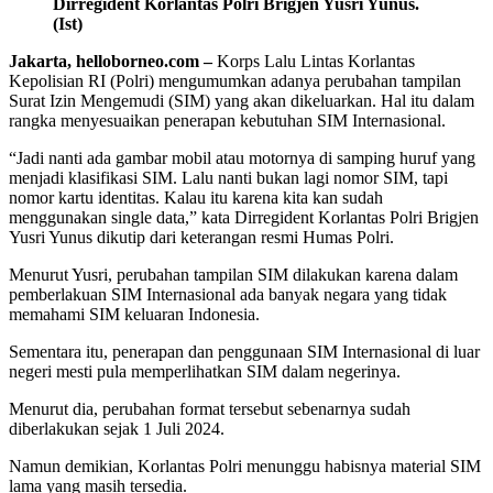
Dirregident Korlantas Polri Brigjen Yusri Yunus.
(Ist)
Jakarta, helloborneo.com –
Korps Lalu Lintas Korlantas
Kepolisian RI (Polri) mengumumkan adanya perubahan tampilan
Surat Izin Mengemudi (SIM) yang akan dikeluarkan. Hal itu dalam
rangka menyesuaikan penerapan kebutuhan SIM Internasional.
“Jadi nanti ada gambar mobil atau motornya di samping huruf yang
menjadi klasifikasi SIM. Lalu nanti bukan lagi nomor SIM, tapi
nomor kartu identitas. Kalau itu karena kita kan sudah
menggunakan single data,” kata Dirregident Korlantas Polri Brigjen
Yusri Yunus dikutip dari keterangan resmi Humas Polri.
Menurut Yusri, perubahan tampilan SIM dilakukan karena dalam
pemberlakuan SIM Internasional ada banyak negara yang tidak
memahami SIM keluaran Indonesia.
Sementara itu, penerapan dan penggunaan SIM Internasional di luar
negeri mesti pula memperlihatkan SIM dalam negerinya.
Menurut dia, perubahan format tersebut sebenarnya sudah
diberlakukan sejak 1 Juli 2024.
Namun demikian, Korlantas Polri menunggu habisnya material SIM
lama yang masih tersedia.