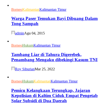
Borneo
Kalimantan
Kalimantan Timur
Warga Paser Temukan Bayi Dibuang Dalam
Tong Sampah
admin
Agu 04, 2015
Borneo
Hukum
Kalimantan Timur
Tambang Liar di Tahura Digerebek,
Penambang Mengaku dibekingi Kasum TNI
Roy Siburian
Mar 25, 2022
Borneo
Hukum
Kalimantan
Kalimantan Timur
Pemicu Kelangkaan Terungkap, Jajaran
Kepolisian di Kaltim Ciduk Empat Pengetab
Solar Subsidi di Dua Daerah