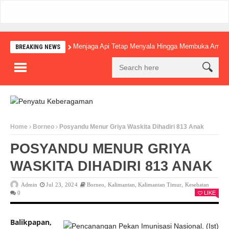
Menjaga Api Tetap Menyala Hingga Membuka Amba
BREAKING NEWS
Home
Borneo
Posyandu Menur Griya Waskita Dihadiri 813 Anak
POSYANDU MENUR GRIYA
WASKITA DIHADIRI 813 ANAK
Admin
Jul 23, 2024
Borneo
,
Kalimantan
,
Kalimantan Timur
,
Kesehatan
0
LIKE
Balikpapan,