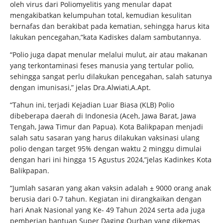
oleh virus dari Poliomyelitis yang menular dapat
mengakibatkan kelumpuhan total, kemudian kesulitan
bernafas dan berakibat pada kematian, sehingga harus kita
lakukan pencegahan,”kata Kadiskes dalam sambutannya.
“Polio juga dapat menular melalui mulut, air atau makanan
yang terkontaminasi feses manusia yang tertular polio,
sehingga sangat perlu dilakukan pencegahan, salah satunya
dengan imunisasi,” jelas Dra.Alwiati,A.Apt.
“Tahun ini, terjadi Kejadian Luar Biasa (KLB) Polio
dibeberapa daerah di Indonesia (Aceh, Jawa Barat, Jawa
Tengah, Jawa Timur dan Papua). Kota Balikpapan menjadi
salah satu sasaran yang harus dilakukan vaksinasi ulang
polio dengan target 95% dengan waktu 2 minggu dimulai
dengan hari ini hingga 15 Agustus 2024,”jelas Kadinkes Kota
Balikpapan.
“Jumlah sasaran yang akan vaksin adalah ± 9000 orang anak
berusia dari 0-7 tahun. Kegiatan ini dirangkaikan dengan
hari Anak Nasional yang Ke- 49 Tahun 2024 serta ada juga
pemberian bantuan Super Daging Qurban yang dikemas