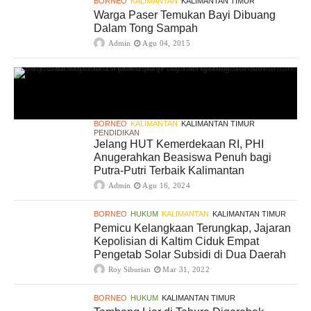
BORNEO
KALIMANTAN
KALIMANTAN TIMUR
Warga Paser Temukan Bayi Dibuang
Dalam Tong Sampah
Admin
Agu 04, 2015
BORNEO
KALIMANTAN
KALIMANTAN TIMUR
PENDIDIKAN
Jelang HUT Kemerdekaan RI, PHI
Anugerahkan Beasiswa Penuh bagi
Putra-Putri Terbaik Kalimantan
Admin
Agu 16, 2024
BORNEO
HUKUM
KALIMANTAN
KALIMANTAN TIMUR
Pemicu Kelangkaan Terungkap, Jajaran
Kepolisian di Kaltim Ciduk Empat
Pengetab Solar Subsidi di Dua Daerah
Roy Siburian
Mar 31, 2022
BORNEO
HUKUM
KALIMANTAN TIMUR