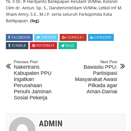
Tk. II Dr. R Hardjanto Balikpapan Kesdam VI/Mlw, Kolonel
Ckm dr. Antun, Sp. S., Dandeninteldam VI/Mlw, Letkol Inf M.
Ilham Amry, S.E., M.I.P. serta seluruh Forkopimda Kota
Balikpapan.
(log)
FACEBOOK
TWITTER
GOOGLE+
LINKEDIN
TUMBLR
PINTEREST
MAIL
Previous Post
Next Post
Nakertrans
Bawaslu PPU:
Kabupaten PPU
Partisipasi
Ingatkan
Masyarakat Awasi
Perusahaan
Pilkada agar
Penuhi Jaminan
Aman-Damai
Sosial Pekerja
ADMIN