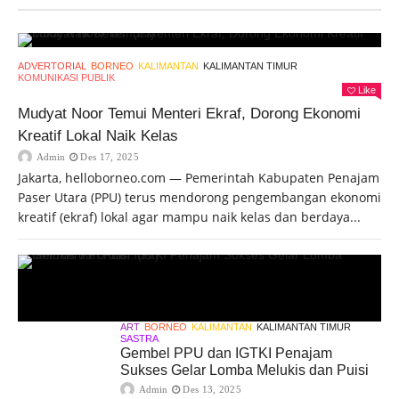
ADVERTORIAL
BORNEO
KALIMANTAN
KALIMANTAN TIMUR
KOMUNIKASI PUBLIK
Like
Mudyat Noor Temui Menteri Ekraf, Dorong Ekonomi
Kreatif Lokal Naik Kelas
Admin
Des 17, 2025
Jakarta, helloborneo.com — Pemerintah Kabupaten Penajam
Paser Utara (PPU) terus mendorong pengembangan ekonomi
kreatif (ekraf) lokal agar mampu naik kelas dan berdaya...
ART
BORNEO
KALIMANTAN
KALIMANTAN TIMUR
SASTRA
Gembel PPU dan IGTKI Penajam
Sukses Gelar Lomba Melukis dan Puisi
Admin
Des 13, 2025