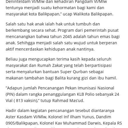
Deninteldam VI/Mlw dan kehadiran Pangdam VI/Mlw
tentunya menjadi suatu kehormatan bagi kami dan
masyarakat kota Balikpapan,” ucap Walikota Balikpapan.
Salah satu hak anak ialah hak untuk tumbuh dan
berkembang secara sehat. Program dari pemerintah pusat
mencanangkan bahwa tahun 2045 adalah tahun emas bagi
anak. Sehihgga menjadi salah satu wujud untuk berperan
aktif mencerdaskan kehidupan anak nantinya.
Beliau juga mengucapkan terima kasih kepada seluruh
masyarakat dan Rumah Zakat yang telah berpartisipasi
serta menyalurkan bantuan Super Qurban sebagai
makanan tambahan bagi Balita kurang gizi dan ibu hamil.
”Adapun jumlah Pencanangan Pekan Imunisasi Nasional
(PIN) dalam rangka penanggulangan KLB Polio sebanyak 24
Vial ( 813 vaksin),” tutup Rahmad Mas’ud.
Hadir dalam kegiatan pencanangan tesebut diantaranya
Aster Kasdam VI/Mlw, Kolonel Inf Ilham Yunus, Dandim
0905/Balikpapan, Kolonel Kav Muhammad Darwis, Kepala RS