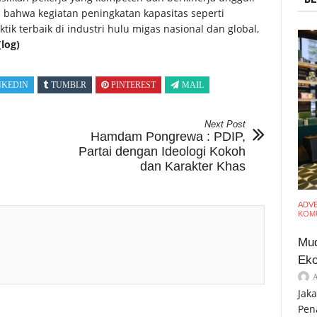
 bahwa kegiatan peningkatan kapasitas seperti
ik terbaik di industri hulu migas nasional dan global,
log)
NKEDIN
TUMBLR
PINTEREST
MAIL
Next Post
Hamdam Pongrewa : PDIP,
Partai dengan Ideologi Kokoh
dan Karakter Khas
ADV
KOMU
Mud
Eko
Jak
Pen