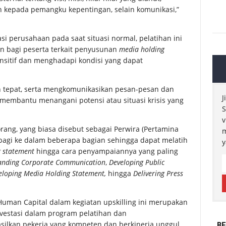
n kepada pemangku kepentingan, selain komunikasi,”
si perusahaan pada saat situasi normal, pelatihan ini
 bagi peserta terkait penyusunan
media holding
nsitif dan menghadapi kondisi yang dapat
n tepat, serta mengkomunikasikan pesan-pesan dan
J
 membantu menangani potensi atau situasi krisis yang
S
v
orang, yang biasa disebut sebagai Perwira (Pertamina
m
agi ke dalam beberapa bagian sehingga dapat melatih
y
 statement
hingga cara penyampaiannya yang paling
anding Corporate Communication
,
Developing Public
eloping Media Holding Statement,
hingga
Delivering Press
 Human Capital dalam kegiatan upskilling ini merupakan
vestasi dalam program pelatihan dan
lkan pekerja yang kompeten dan berkinerja unggul.
BE