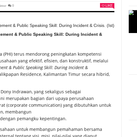
Timur
0
LIKE
ement & Public Speaking Skill: During Incident &
a (PHI) terus mendorong peningkatan kompetensi
haan yang efektif, efisien, dan konstruktif, melalui
ent & Public Speaking Skill: During Incident &
alikpapan Residence, Kalimantan Timur secara hibrid,
Dony Indrawan, yang sekaligus sebagai
 ini merupakan bagian dari upaya perusahaan
rat (corporate communication) yang dibutuhkan untuk
aan, membangun
if dengan pemangku kepentingan.
i perusahaan untuk membangun pemahaman bersama
nal tentang visi, misi, nilai-nilai yang dianut,