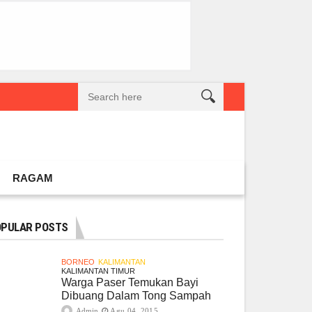
reatif Lokal Naik Kelas
Gembel PPU dan IGTKI Penajam Sukses Gelar L
RAGAM
PULAR POSTS
BORNEO
KALIMANTAN
KALIMANTAN TIMUR
Warga Paser Temukan Bayi
Dibuang Dalam Tong Sampah
Admin
Agu 04, 2015