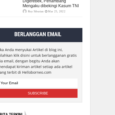
Digerebek, Penambang
Mengaku dibekingi Kasum TNI
Roy Siburian
Mar 25, 2022
BERLANGGAN EMAIL
ika Anda menyukai Artikel di blog ini,
ilahkan klik disini untuk berlangganan gratis
ia email, dengan begitu Anda akan
endapat kiriman artikel setiap ada artikel
ang terbit di Helloborneo.com
RITA TERKINI