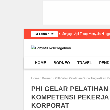
Menjaga Api Tetap Menyala Hin
BREAKING NEWS
HOME
BORNEO
TRAVEL
PEND
Home
Borneo
PHI Gelar Pelatihan Guna Tingkatkan 
PHI GELAR PELATIHAN
KOMPETENSI PEKERJA
KORPORAT