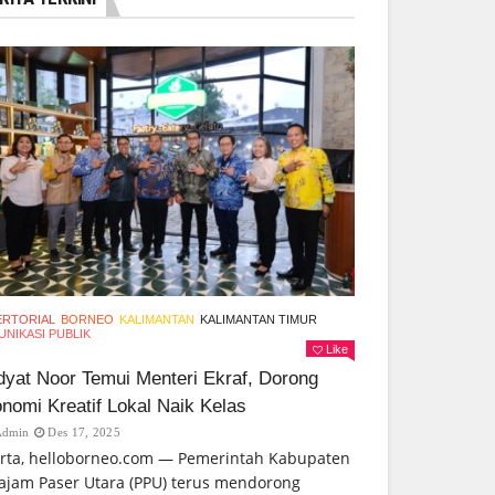
ERTORIAL
BORNEO
KALIMANTAN
KALIMANTAN TIMUR
NIKASI PUBLIK
Like
yat Noor Temui Menteri Ekraf, Dorong
nomi Kreatif Lokal Naik Kelas
Admin
Des 17, 2025
arta, helloborneo.com — Pemerintah Kabupaten
ajam Paser Utara (PPU) terus mendorong