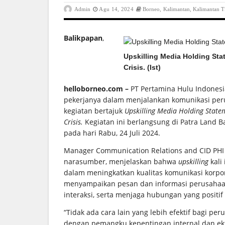
Admin
Agu 14, 2024
Borneo
,
Kalimantan
,
Kalimantan 
Balikpapan
,
Upskilling Media Holding Stat
Crisis. (Ist)
helloborneo.com –
PT Pertamina Hulu Indonesi
pekerjanya dalam menjalankan komunikasi perusa
kegiatan bertajuk
Upskilling Media Holding Statem
Crisis.
Kegiatan ini berlangsung di Patra Land B
pada hari Rabu, 24 Juli 2024.
Manager Communication Relations and CID PHI 
narasumber, menjelaskan bahwa
upskilling
kali
dalam meningkatkan kualitas komunikasi korpo
menyampaikan pesan dan informasi perusah
interaksi, serta menjaga hubungan yang posit
“Tidak ada cara lain yang lebih efektif bag
dengan pemangku kepentingan internal dan ekster