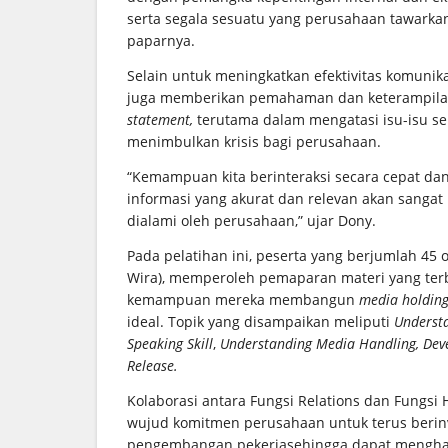
serta segala sesuatu yang perusahaan tawarka
paparnya.
Selain untuk meningkatkan efektivitas komunika
juga memberikan pemahaman dan keterampilan
statement,
terutama dalam mengatasi isu-isu se
menimbulkan krisis bagi perusahaan.
“Kemampuan kita berinteraksi secara cepat da
informasi yang akurat dan relevan akan sangat
dialami oleh perusahaan,” ujar Dony.
Pada pelatihan ini, peserta yang berjumlah 45 
Wira), memperoleh pemaparan materi yang terb
kemampuan mereka membangun
media holding
ideal. Topik yang disampaikan meliputi
Underst
Speaking Skill
,
Understanding Media Handling, Dev
Release.
Kolaborasi antara Fungsi Relations dan Fungsi
wujud komitmen perusahaan untuk terus berin
pengembangan pekerjasehingga dapat menghasi