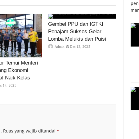
pen
mam
Gembel PPU dan IGTKI
Penajam Sukses Gelar
Lomba Melukis dan Puisi
Admin
Des 13, 2025
r Temui Menteri
ong Ekonomi
al Naik Kelas
s 17, 2025
.
Ruas yang wajib ditandai
*