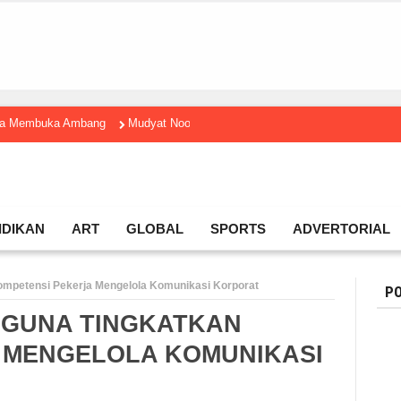
gga Membuka Ambang
Mudyat Noor Temui Menteri Ekraf, Dorong Ekonomi K
IDIKAN
ART
GLOBAL
SPORTS
ADVERTORIAL
Kompetensi Pekerja Mengelola Komunikasi Korporat
PO
 GUNA TINGKATKAN
 MENGELOLA KOMUNIKASI