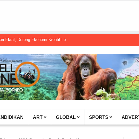
Dorong Ekonomi Kreatif Lokal Naik Kelas
Gembel PPU dan IGTKI Penaja
ENDIDIKAN
ART
GLOBAL
SPORTS
ADVER