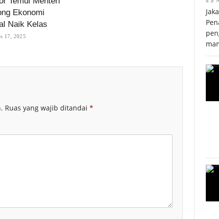
r Temui Menteri
Jak
ong Ekonomi
Pen
al Naik Kelas
pen
s 17, 2025
mam
.
Ruas yang wajib ditandai
*