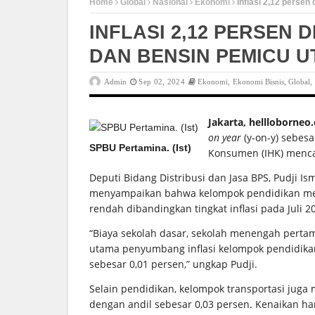
Home
Global
Nasional
Ekonomi
Inflasi 2,12 perse
INFLASI 2,12 PERSEN 
DAN BENSIN PEMICU 
Admin
Sep 02, 2024
Ekonomi
,
Ekonomi Bisnis
,
Global
Jakarta, hellloborneo
on year
(y-on-y) sebes
SPBU Pertamina. (Ist)
Konsumen (IHK) menca
Deputi Bidang Distribusi dan Jasa BPS, Pudji Is
menyampaikan bahwa kelompok pendidikan meng
rendah dibandingkan tingkat inflasi pada Juli 2
“Biaya sekolah dasar, sekolah menengah perta
utama penyumbang inflasi kelompok pendidika
sebesar 0,01 persen,” ungkap Pudji.
Selain pendidikan, kelompok transportasi juga
dengan andil sebesar 0,03 persen. Kenaikan ha