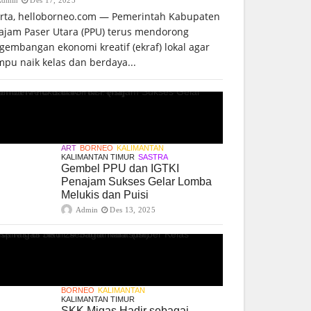
arta, helloborneo.com — Pemerintah Kabupaten
ajam Paser Utara (PPU) terus mendorong
gembangan ekonomi kreatif (ekraf) lokal agar
pu naik kelas dan berdaya...
ART
BORNEO
KALIMANTAN
KALIMANTAN TIMUR
SASTRA
Gembel PPU dan IGTKI
Penajam Sukses Gelar Lomba
Melukis dan Puisi
Admin
Des 13, 2025
BORNEO
KALIMANTAN
KALIMANTAN TIMUR
SKK Migas Hadir sebagai