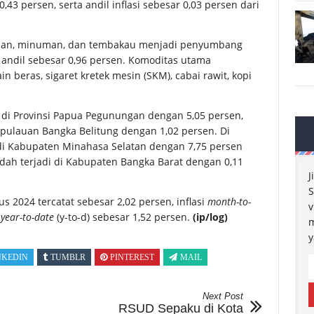
,43 persen, serta andil inflasi sebesar 0,03 persen dari
anan, minuman, dan tembakau menjadi penyumbang
 andil sebesar 0,96 persen. Komoditas utama
n beras, sigaret kretek mesin (SKM), cabai rawit, kopi
jadi di Provinsi Papua Pegunungan dengan 5,05 persen,
pulauan Bangka Belitung dengan 1,02 persen. Di
di di Kabupaten Minahasa Selatan dengan 7,75 persen
ndah terjadi di Kabupaten Bangka Barat dengan 0,11
J
S
us 2024 tercatat sebesar 2,02 persen, inflasi
month-to-
v
i
year-to-date
(y-to-d) sebesar 1,52 persen.
(ip/log)
m
y
NKEDIN
TUMBLR
PINTEREST
MAIL
Next Post
RSUD Sepaku di Kota