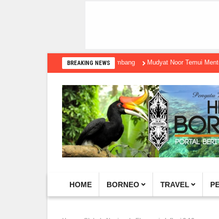
Mudyat Noor Temui Menteri Ekraf, 
BREAKING NEWS
HOME
BORNEO
TRAVEL
P