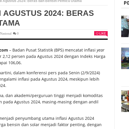
n di Agustus 2024: Beras dan Bensin Pemicu Utama
PO
DI AGUSTUS 2024: BERAS
UTAMA
,
Nasional
0
LIKE
.com
– Badan Pusat Statistik (BPS) mencatat inflasi
year
ar 2,12 persen pada Agustus 2024 dengan Indeks Harga
pai 106,06.
martini, dalam konferensi pers pada Senin (2/9/2024)
alami inflasi pada Agustus 2024, meskipun lebih
024.
ma, dan akademi/perguruan tinggi menjadi komoditas
n pada Agustus 2024, masing-masing dengan andil
 menjadi penyumbang utama inflasi Agustus 2024
rga bensin dan solar menjadi faktor penting, dengan