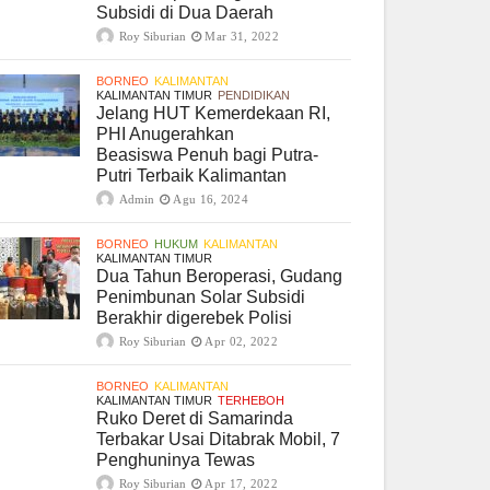
Subsidi di Dua Daerah
Roy Siburian
Mar 31, 2022
BORNEO
KALIMANTAN
KALIMANTAN TIMUR
PENDIDIKAN
Jelang HUT Kemerdekaan RI,
PHI Anugerahkan
Beasiswa Penuh bagi Putra-
Putri Terbaik Kalimantan
Admin
Agu 16, 2024
BORNEO
HUKUM
KALIMANTAN
KALIMANTAN TIMUR
Dua Tahun Beroperasi, Gudang
Penimbunan Solar Subsidi
Berakhir digerebek Polisi
Roy Siburian
Apr 02, 2022
BORNEO
KALIMANTAN
KALIMANTAN TIMUR
TERHEBOH
Ruko Deret di Samarinda
Terbakar Usai Ditabrak Mobil, 7
Penghuninya Tewas
Roy Siburian
Apr 17, 2022