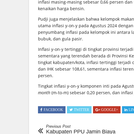
inflasi masing-masing sebesar 0,66 persen dan 0
kenaikan harga bensin.
Pudji juga menjelaskan bahwa kelompok mak
utama inflasi y-on-y pada Agustus 2024 dengan
penyumbang inflasi pada kelompok ini antara lai
bubuk, dan gula pasir.
Inflasi y-on-y tertinggi di tingkat provinsi ter
sementara yang terendah berada di Provinsi Ke
tingkat kabupaten/kota, inflasi tertinggi terja
dan IHK sebesar 108,61, sementara inflasi tere
persen.
Tingkat inflasi y-on-y komponen inti pada Agust
month
(m-to-m) sebesar 0,20 persen, dan inflas
FACEBOOK
TWITTER
GOOGLE+
LI
Previous Post
Kabupaten PPU Jamin Biaya