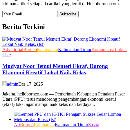
kiriman artikel setiap ada artikel yang terbit di Helloborneo.com
Berita Terkini
Advertorial
Borneo
Kalimantan
Kalimantan Timur
Komunikasi Publik
Like
Mudyat Noor Temui Menteri Ekraf, Dorong
Ekonomi Kreatif Lokal Naik Kelas
admin
Des 17, 2025
Jakarta, helloborneo.com — Pemerintah Kabupaten Penajam Paser
Utara (PPU) terus mendorong pengembangan ekonomi kreatif
(ekraf) lokal agar mampu naik kelas dan berdaya...
Art
Borneo
Kalimantan
Kalimantan Timur
Sastra