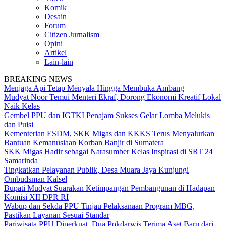
Komik
Desain
Forum
Citizen Jurnalism
Opini
Artikel
Lain-lain
BREAKING NEWS
Menjaga Api Tetap Menyala Hingga Membuka Ambang
Mudyat Noor Temui Menteri Ekraf, Dorong Ekonomi Kreatif Lokal
Naik Kelas
Gembel PPU dan IGTKI Penajam Sukses Gelar Lomba Melukis
dan Puisi
Kementerian ESDM, SKK Migas dan KKKS Terus Menyalurkan
Bantuan Kemanusiaan Korban Banjir di Sumatera
SKK Migas Hadir sebagai Narasumber Kelas Inspirasi di SRT 24
Samarinda
Tingkatkan Pelayanan Publik, Desa Muara Jaya Kunjungi
Ombudsman Kalsel
Bupati Mudyat Suarakan Ketimpangan Pembangunan di Hadapan
Komisi XII DPR RI
Wabup dan Sekda PPU Tinjau Pelaksanaan Program MBG,
Pastikan Layanan Sesuai Standar
Pariwisata PPU Diperkuat, Dua Pokdarwis Terima Aset Baru dari