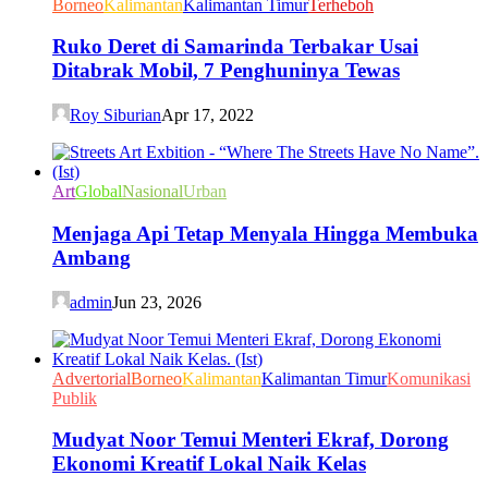
Borneo
Kalimantan
Kalimantan Timur
Terheboh
Ruko Deret di Samarinda Terbakar Usai
Ditabrak Mobil, 7 Penghuninya Tewas
Roy Siburian
Apr 17, 2022
Art
Global
Nasional
Urban
Menjaga Api Tetap Menyala Hingga Membuka
Ambang
admin
Jun 23, 2026
Advertorial
Borneo
Kalimantan
Kalimantan Timur
Komunikasi
Publik
Mudyat Noor Temui Menteri Ekraf, Dorong
Ekonomi Kreatif Lokal Naik Kelas