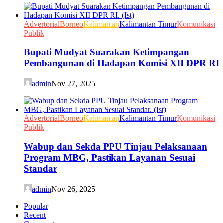
Advertorial
Borneo
Kalimantan
Kalimantan Timur
Komunikasi
Publik
Bupati Mudyat Suarakan Ketimpangan
Pembangunan di Hadapan Komisi XII DPR RI
admin
Nov 27, 2025
Advertorial
Borneo
Kalimantan
Kalimantan Timur
Komunikasi
Publik
Wabup dan Sekda PPU Tinjau Pelaksanaan
Program MBG, Pastikan Layanan Sesuai
Standar
admin
Nov 26, 2025
Popular
Recent