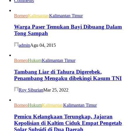
Comments
Borneo
Kalimantan
Kalimantan Timur
Warga Paser Temukan Bayi Dibuang Dalam
Tong Sampah
admin
Agu 04, 2015
Borneo
Hukum
Kalimantan Timur
Tambang Liar di Tahura Digerebek,
Penambang Mengaku dibekingi Kasum TNI
Roy Siburian
Mar 25, 2022
Borneo
Hukum
Kalimantan
Kalimantan Timur
Pemicu Kelangkaan Terungkap, Jajaran
Kepolisian di Kaltim Ciduk Empat Pengetab
Solar Subsidi di Dua Daerah