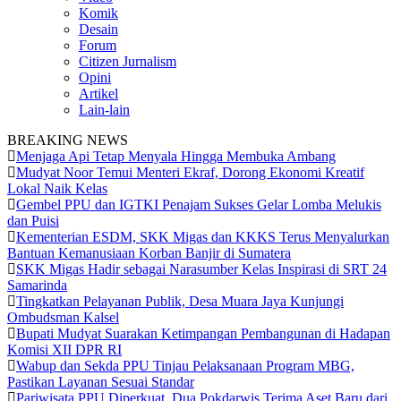
Komik
Desain
Forum
Citizen Jurnalism
Opini
Artikel
Lain-lain
BREAKING NEWS
Menjaga Api Tetap Menyala Hingga Membuka Ambang
Mudyat Noor Temui Menteri Ekraf, Dorong Ekonomi Kreatif
Lokal Naik Kelas
Gembel PPU dan IGTKI Penajam Sukses Gelar Lomba Melukis
dan Puisi
Kementerian ESDM, SKK Migas dan KKKS Terus Menyalurkan
Bantuan Kemanusiaan Korban Banjir di Sumatera
SKK Migas Hadir sebagai Narasumber Kelas Inspirasi di SRT 24
Samarinda
Tingkatkan Pelayanan Publik, Desa Muara Jaya Kunjungi
Ombudsman Kalsel
Bupati Mudyat Suarakan Ketimpangan Pembangunan di Hadapan
Komisi XII DPR RI
Wabup dan Sekda PPU Tinjau Pelaksanaan Program MBG,
Pastikan Layanan Sesuai Standar
Pariwisata PPU Diperkuat, Dua Pokdarwis Terima Aset Baru dari