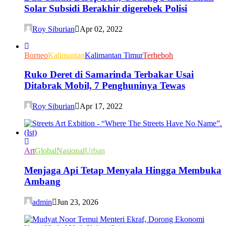
Solar Subsidi Berakhir digerebek Polisi
Roy Siburian
Apr 02, 2022
Borneo
Kalimantan
Kalimantan Timur
Terheboh
Ruko Deret di Samarinda Terbakar Usai
Ditabrak Mobil, 7 Penghuninya Tewas
Roy Siburian
Apr 17, 2022
Art
Global
Nasional
Urban
Menjaga Api Tetap Menyala Hingga Membuka
Ambang
admin
Jun 23, 2026