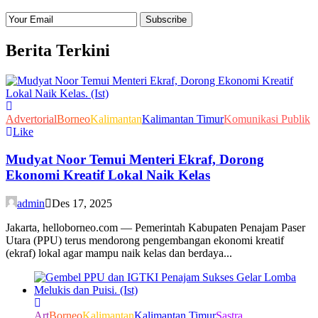
Berita Terkini
Advertorial
Borneo
Kalimantan
Kalimantan Timur
Komunikasi Publik
Like
Mudyat Noor Temui Menteri Ekraf, Dorong
Ekonomi Kreatif Lokal Naik Kelas
admin
Des 17, 2025
Jakarta, helloborneo.com — Pemerintah Kabupaten Penajam Paser
Utara (PPU) terus mendorong pengembangan ekonomi kreatif
(ekraf) lokal agar mampu naik kelas dan berdaya...
Art
Borneo
Kalimantan
Kalimantan Timur
Sastra