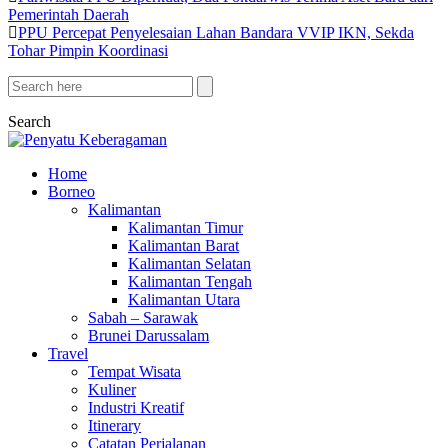
Pemerintah Daerah
PPU Percepat Penyelesaian Lahan Bandara VVIP IKN, Sekda
Tohar Pimpin Koordinasi
Search
Home
Borneo
Kalimantan
Kalimantan Timur
Kalimantan Barat
Kalimantan Selatan
Kalimantan Tengah
Kalimantan Utara
Sabah – Sarawak
Brunei Darussalam
Travel
Tempat Wisata
Kuliner
Industri Kreatif
Itinerary
Catatan Perjalanan