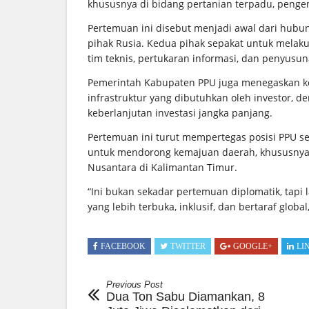
khususnya di bidang pertanian terpadu, penge
Pertemuan ini disebut menjadi awal dari hubu
pihak Rusia. Kedua pihak sepakat untuk melak
tim teknis, pertukaran informasi, dan penyusu
Pemerintah Kabupaten PPU juga menegaskan ke
infrastruktur yang dibutuhkan oleh investor, 
keberlanjutan investasi jangka panjang.
Pertemuan ini turut mempertegas posisi PPU seb
untuk mendorong kemajuan daerah, khususny
Nusantara di Kalimantan Timur.
“Ini bukan sekadar pertemuan diplomatik, tap
yang lebih terbuka, inklusif, dan bertaraf globa
FACEBOOK
TWITTER
GOOGLE+
LI
Previous Post
Dua Ton Sabu Diamankan, 8