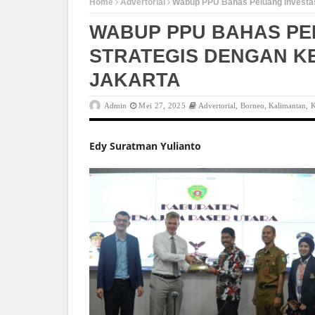
Home
Advertorial
Wabup PPU Bahas Peluang Investasi
WABUP PPU BAHAS PE
STRATEGIS DENGAN K
JAKARTA
Admin
Mei 27, 2025
Advertorial
,
Borneo
,
Kalimantan
,
K
Edy Suratman Yulianto