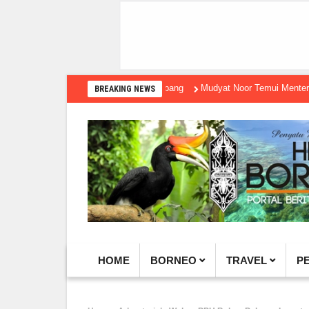
Mudyat Noor Temui Menteri Ekraf, D
BREAKING NEWS
HOME
BORNEO
TRAVEL
P