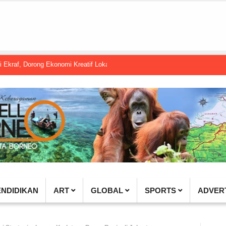
orong Ekonomi Kreatif Lokal Naik Kelas
Gembel PPU dan IGTKI Penajam 
ENDIDIKAN
ART
GLOBAL
SPORTS
ADVER