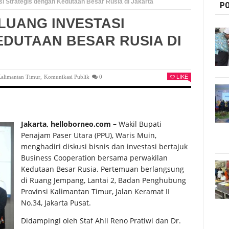
 Strategis dengan Kedutaan Besar Rusia di Jakarta
PO
LUANG INVESTASI
EDUTAAN BESAR RUSIA DI
alimantan Timur
,
Komunikasi Publik
0
LIKE
Jakarta, helloborneo.com –
Wakil Bupati
Penajam Paser Utara (PPU), Waris Muin,
menghadiri diskusi bisnis dan investasi bertajuk
Business Cooperation bersama perwakilan
Kedutaan Besar Rusia. Pertemuan berlangsung
di Ruang Jempang, Lantai 2, Badan Penghubung
Provinsi Kalimantan Timur, Jalan Keramat II
No.34, Jakarta Pusat.
Didampingi oleh Staf Ahli Reno Pratiwi dan Dr.