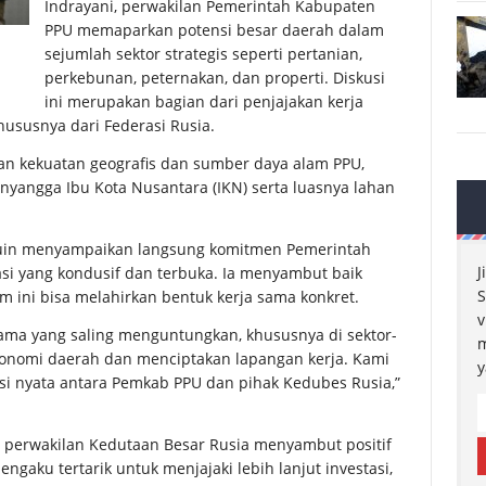
Indrayani, perwakilan Pemerintah Kabupaten
PPU memaparkan potensi besar daerah dalam
sejumlah sektor strategis seperti pertanian,
perkebunan, peternakan, dan properti. Diskusi
ini merupakan bagian dari penjajakan kerja
hususnya dari Federasi Rusia.
kan kekuatan geografis dan sumber daya alam PPU,
enyangga Ibu Kota Nusantara (IKN) serta luasnya lahan
Muin menyampaikan langsung komitmen Pemerintah
J
i yang kondusif dan terbuka. Ia menyambut baik
S
 ini bisa melahirkan bentuk kerja sama konkret.
v
sama yang saling menguntungkan, khususnya di sektor-
m
onomi daerah dan menciptakan lapangan kerja. Kami
y
rasi nyata antara Pemkab PPU dan pihak Kedubes Rusia,”
 perwakilan Kedutaan Besar Rusia menyambut positif
gaku tertarik untuk menjajaki lebih lanjut investasi,