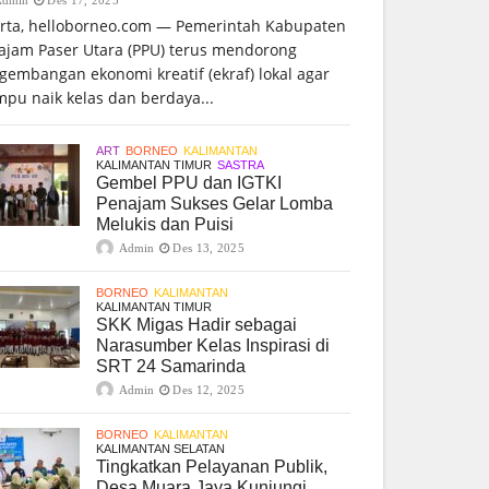
arta, helloborneo.com — Pemerintah Kabupaten
ajam Paser Utara (PPU) terus mendorong
gembangan ekonomi kreatif (ekraf) lokal agar
pu naik kelas dan berdaya...
ART
BORNEO
KALIMANTAN
KALIMANTAN TIMUR
SASTRA
Gembel PPU dan IGTKI
Penajam Sukses Gelar Lomba
Melukis dan Puisi
Admin
Des 13, 2025
BORNEO
KALIMANTAN
KALIMANTAN TIMUR
SKK Migas Hadir sebagai
Narasumber Kelas Inspirasi di
SRT 24 Samarinda
Admin
Des 12, 2025
BORNEO
KALIMANTAN
KALIMANTAN SELATAN
Tingkatkan Pelayanan Publik,
Desa Muara Jaya Kunjungi