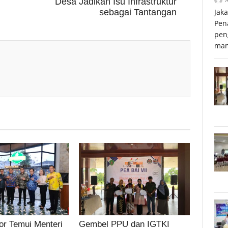
Desa Jadikan Isu Infrastruktur
sebagai Tantangan
Jak
Pen
pen
mam
r Temui Menteri
Gembel PPU dan IGTKI