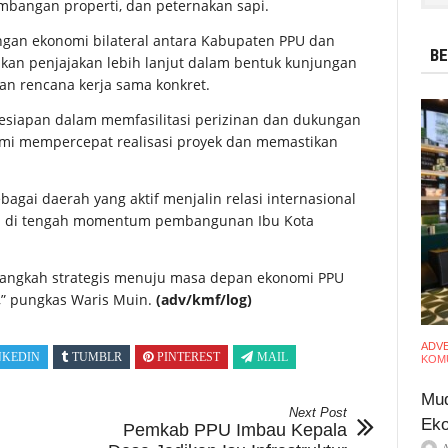
mbangan properti, dan peternakan sapi.
ngan ekonomi bilateral antara Kabupaten PPU dan
BE
ukan penjajakan lebih lanjut dalam bentuk kunjungan
nan rencana kerja sama konkret.
siapan dalam memfasilitasi perizinan dan dukungan
demi mempercepat realisasi proyek dan memastikan
agai daerah yang aktif menjalin relasi internasional
a di tengah momentum pembangunan Ibu Kota
i langkah strategis menuju masa depan ekonomi PPU
l,” pungkas Waris Muin.
(adv/kmf/log)
ADV
NKEDIN
TUMBLR
PINTEREST
MAIL
KOMU
Mud
Next Post
Eko
Pemkab PPU Imbau Kepala