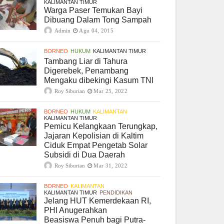
KALIMANTAN TIMUR
Warga Paser Temukan Bayi
Dibuang Dalam Tong Sampah
Admin
Agu 04, 2015
BORNEO
HUKUM
KALIMANTAN TIMUR
Tambang Liar di Tahura
Digerebek, Penambang
Mengaku dibekingi Kasum TNI
Roy Siburian
Mar 25, 2022
BORNEO
HUKUM
KALIMANTAN
KALIMANTAN TIMUR
Pemicu Kelangkaan Terungkap,
Jajaran Kepolisian di Kaltim
Ciduk Empat Pengetab Solar
Subsidi di Dua Daerah
Roy Siburian
Mar 31, 2022
BORNEO
KALIMANTAN
KALIMANTAN TIMUR
PENDIDIKAN
Jelang HUT Kemerdekaan RI,
PHI Anugerahkan
Beasiswa Penuh bagi Putra-