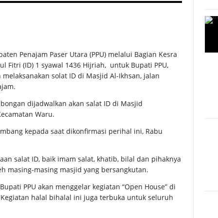
aten Penajam Paser Utara (PPU) melalui Bagian Kesra
 Fitri (ID) 1 syawal 1436 Hijriah, untuk Bupati PPU,
elaksanakan solat ID di Masjid Al-Ikhsan, jalan
ajam.
ongan dijadwalkan akan salat ID di Masjid
 Kecamatan Waru.
mbang kepada saat dikonfirmasi perihal ini, Rabu
n salat ID, baik imam salat, khatib, bilal dan pihaknya
eh masing-masing masjid yang bersangkutan.
l Bupati PPU akan menggelar kegiatan “Open House” di
egiatan halal bihalal ini juga terbuka untuk seluruh