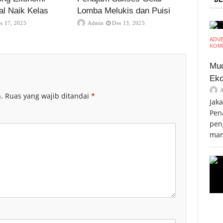
al Naik Kelas
Lomba Melukis dan Puisi
s 17, 2025
Admin
Des 13, 2025
ADV
KOMU
Mud
Eko
.
Ruas yang wajib ditandai
*
Jak
Pen
pen
mam