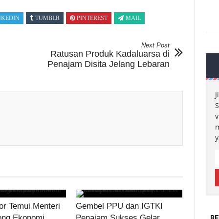
NKEDIN
TUMBLR
PINTEREST
MAIL
Next Post
Ratusan Produk Kadaluarsa di
Penajam Disita Jelang Lebaran
J
S
v
m
y
r Temui Menteri
Gembel PPU dan IGTKI
ong Ekonomi
Penajam Sukses Gelar
BE