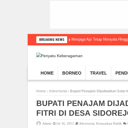
Menjaga Api Tetap Menyala Hin
BREAKING NEWS
HOME
BORNEO
TRAVEL
PEND
Home
Advertorial
Bupati Penajam Dijadwalkan Solat Idu
BUPATI PENAJAM DIJA
FITRI DI DESA SIDORE
Admin
Jul 16, 2015
Advertorial
,
Komunikasi Publik