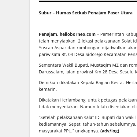
Subur – Humas Setkab Penajam Paser Utara
Penajam, helloborneo.com
– Pemerintah Kabup
telah menyiapkan 2 lokasi pelaksanaan Solat Idul
Yusran Aspar dan rombongan dijadwalkan akan m
pariwisata Rt. 04 Desa Sidorejo Kecamatan Pen
Sementara Wakil Bupati, Mustaqim MZ dan romb
Darussalam, Jalan provinsi Km 28 Desa Sesulu
Demikian dikatakan Kepala Bagian Kesra, Herla
kemarin.
Dikatakan Herlambang, untuk petugas pelaksanaa
tidak menyediakan. Namun telah disediakan ol
“Setelah pelaksanaan salat ID, Bupati dan waki
kediamannya. Sepeti tahun-tahun sebelumnya, K
masyarakat PPU,” ungkapnya.
(adv/log)