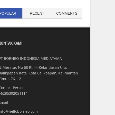
POPULAR
RECENT
COMMENTS
KONTAK KAMI
PT BORNEO INDONESIA MEDIATAMA
JL Meratus No 68 Rt 44 Kelandasan Ulu,
Balikpapan Kota, Kota Balikpapan, Kalimantan
Timur, 76112
Contact Person
+6285392051114
Email
info@helloborneo.com