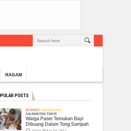
reatif Lokal Naik Kelas
Gembel PPU dan IGTKI Penajam Sukses Gelar L
RAGAM
PULAR POSTS
BORNEO
KALIMANTAN
KALIMANTAN TIMUR
Warga Paser Temukan Bayi
Dibuang Dalam Tong Sampah
Admin
Agu 04, 2015