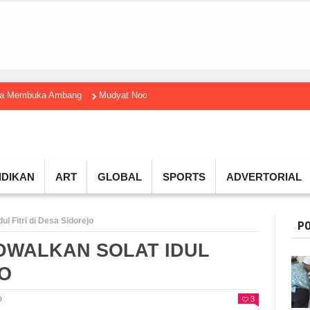
gga Membuka Ambang
Mudyat Noor Temui Menteri Ekraf, Dorong Ekonomi K
IDIKAN
ART
GLOBAL
SPORTS
ADVERTORIAL
l Fitri di Desa Sidorejo
PO
DWALKAN SOLAT IDUL
JO
0
3