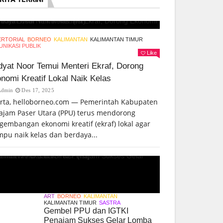
ERTORIAL
BORNEO
KALIMANTAN
KALIMANTAN TIMUR
NIKASI PUBLIK
Like
yat Noor Temui Menteri Ekraf, Dorong
nomi Kreatif Lokal Naik Kelas
Admin
Des 17, 2025
arta, helloborneo.com — Pemerintah Kabupaten
ajam Paser Utara (PPU) terus mendorong
gembangan ekonomi kreatif (ekraf) lokal agar
pu naik kelas dan berdaya...
ART
BORNEO
KALIMANTAN
KALIMANTAN TIMUR
SASTRA
Gembel PPU dan IGTKI
Penajam Sukses Gelar Lomba