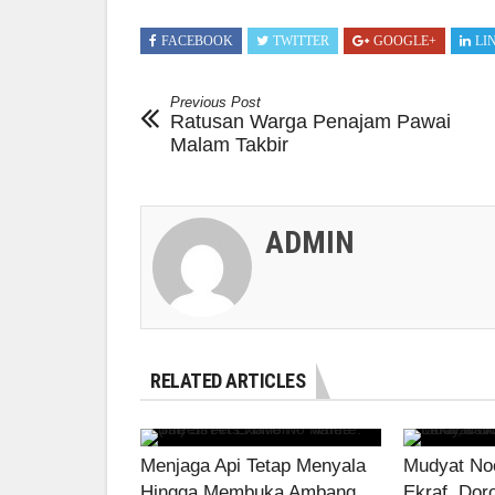
FACEBOOK
TWITTER
GOOGLE+
LI
Previous Post
Ratusan Warga Penajam Pawai
Malam Takbir
ADMIN
RELATED ARTICLES
Menjaga Api Tetap Menyala
Mudyat Noo
Hingga Membuka Ambang
Ekraf, Dor