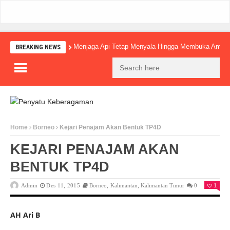
Menjaga Api Tetap Menyala Hingga Membuka Amba
BREAKING NEWS
Home
Borneo
Kejari Penajam Akan Bentuk TP4D
KEJARI PENAJAM AKAN
BENTUK TP4D
Admin
Des 11, 2015
Borneo
,
Kalimantan
,
Kalimantan Timur
0
1
AH Ari B