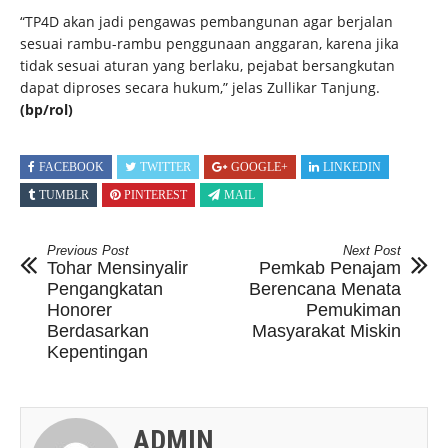
“TP4D akan jadi pengawas pembangunan agar berjalan
sesuai rambu-rambu penggunaan anggaran, karena jika
tidak sesuai aturan yang berlaku, pejabat bersangkutan
dapat diproses secara hukum,” jelas Zullikar Tanjung.
(bp/rol)
FACEBOOK
TWITTER
GOOGLE+
LINKEDIN
TUMBLR
PINTEREST
MAIL
Previous Post
Next Post
Tohar Mensinyalir
Pemkab Penajam
Pengangkatan
Berencana Menata
Honorer
Pemukiman
Berdasarkan
Masyarakat Miskin
Kepentingan
ADMIN