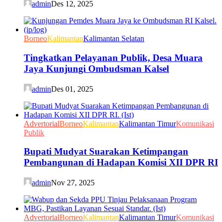
admin
Des 12, 2025
Borneo
Kalimantan
Kalimantan Selatan
Tingkatkan Pelayanan Publik, Desa Muara
Jaya Kunjungi Ombudsman Kalsel
admin
Des 01, 2025
Advertorial
Borneo
Kalimantan
Kalimantan Timur
Komunikasi
Publik
Bupati Mudyat Suarakan Ketimpangan
Pembangunan di Hadapan Komisi XII DPR RI
admin
Nov 27, 2025
Advertorial
Borneo
Kalimantan
Kalimantan Timur
Komunikasi