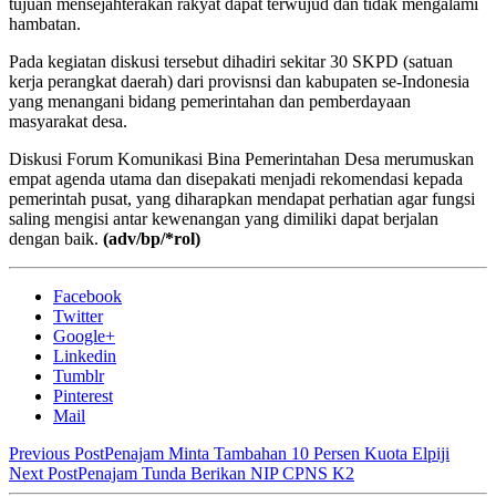
tujuan mensejahterakan rakyat dapat terwujud dan tidak mengalami
hambatan.
Pada kegiatan diskusi tersebut dihadiri sekitar 30 SKPD (satuan
kerja perangkat daerah) dari provisnsi dan kabupaten se-Indonesia
yang menangani bidang pemerintahan dan pemberdayaan
masyarakat desa.
Diskusi Forum Komunikasi Bina Pemerintahan Desa merumuskan
empat agenda utama dan disepakati menjadi rekomendasi kepada
pemerintah pusat, yang diharapkan mendapat perhatian agar fungsi
saling mengisi antar kewenangan yang dimiliki dapat berjalan
dengan baik.
(adv/bp/*rol)
Facebook
Twitter
Google+
Linkedin
Tumblr
Pinterest
Mail
Previous Post
Penajam Minta Tambahan 10 Persen Kuota Elpiji
Next Post
Penajam Tunda Berikan NIP CPNS K2