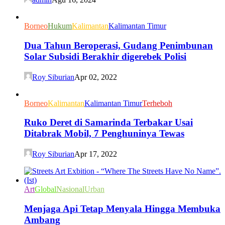
Borneo
Hukum
Kalimantan
Kalimantan Timur
Dua Tahun Beroperasi, Gudang Penimbunan
Solar Subsidi Berakhir digerebek Polisi
Roy Siburian
Apr 02, 2022
Borneo
Kalimantan
Kalimantan Timur
Terheboh
Ruko Deret di Samarinda Terbakar Usai
Ditabrak Mobil, 7 Penghuninya Tewas
Roy Siburian
Apr 17, 2022
Art
Global
Nasional
Urban
Menjaga Api Tetap Menyala Hingga Membuka
Ambang