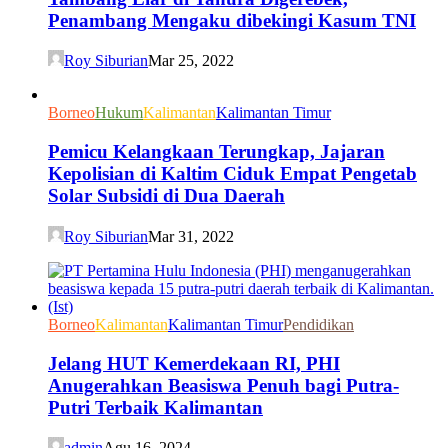
Penambang Mengaku dibekingi Kasum TNI
Roy Siburian
Mar 25, 2022
Borneo
Hukum
Kalimantan
Kalimantan Timur
Pemicu Kelangkaan Terungkap, Jajaran
Kepolisian di Kaltim Ciduk Empat Pengetab
Solar Subsidi di Dua Daerah
Roy Siburian
Mar 31, 2022
Borneo
Kalimantan
Kalimantan Timur
Pendidikan
Jelang HUT Kemerdekaan RI, PHI
Anugerahkan Beasiswa Penuh bagi Putra-
Putri Terbaik Kalimantan
admin
Agu 16, 2024