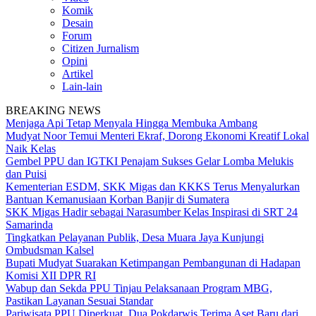
Komik
Desain
Forum
Citizen Jurnalism
Opini
Artikel
Lain-lain
BREAKING NEWS
Menjaga Api Tetap Menyala Hingga Membuka Ambang
Mudyat Noor Temui Menteri Ekraf, Dorong Ekonomi Kreatif Lokal
Naik Kelas
Gembel PPU dan IGTKI Penajam Sukses Gelar Lomba Melukis
dan Puisi
Kementerian ESDM, SKK Migas dan KKKS Terus Menyalurkan
Bantuan Kemanusiaan Korban Banjir di Sumatera
SKK Migas Hadir sebagai Narasumber Kelas Inspirasi di SRT 24
Samarinda
Tingkatkan Pelayanan Publik, Desa Muara Jaya Kunjungi
Ombudsman Kalsel
Bupati Mudyat Suarakan Ketimpangan Pembangunan di Hadapan
Komisi XII DPR RI
Wabup dan Sekda PPU Tinjau Pelaksanaan Program MBG,
Pastikan Layanan Sesuai Standar
Pariwisata PPU Diperkuat, Dua Pokdarwis Terima Aset Baru dari