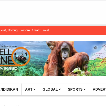
ong Ekonomi Kreatif Lokal Naik Kelas
Gembel PPU dan IGTKI Penajam Su
ENDIDIKAN
ART
GLOBAL
SPORTS
ADVER