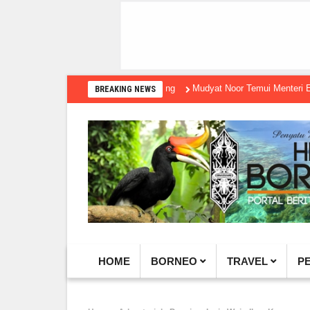
Mudyat Noor Temui Menteri Ekraf, Dor
BREAKING NEWS
HOME
BORNEO
TRAVEL
P