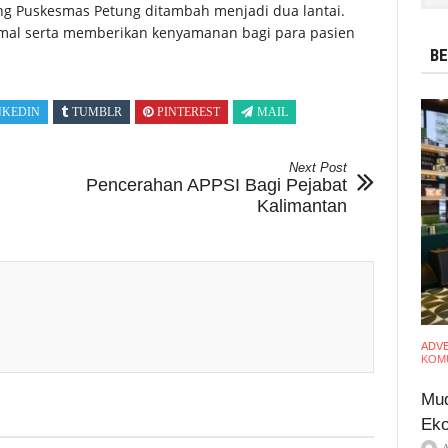
ung Puskesmas Petung ditambah menjadi dua lantai.
mal serta memberikan kenyamanan bagi para pasien
BE
NKEDIN
TUMBLR
PINTEREST
MAIL
Next Post
Pencerahan APPSI Bagi Pejabat
Kalimantan
ADV
KOMU
Mud
Eko