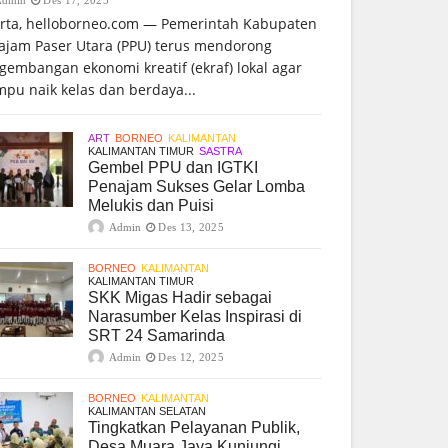
arta, helloborneo.com — Pemerintah Kabupaten
ajam Paser Utara (PPU) terus mendorong
gembangan ekonomi kreatif (ekraf) lokal agar
pu naik kelas dan berdaya...
ART
BORNEO
KALIMANTAN
KALIMANTAN TIMUR
SASTRA
Gembel PPU dan IGTKI
Penajam Sukses Gelar Lomba
Melukis dan Puisi
Admin
Des 13, 2025
BORNEO
KALIMANTAN
KALIMANTAN TIMUR
SKK Migas Hadir sebagai
Narasumber Kelas Inspirasi di
SRT 24 Samarinda
Admin
Des 12, 2025
BORNEO
KALIMANTAN
KALIMANTAN SELATAN
Tingkatkan Pelayanan Publik,
Desa Muara Jaya Kunjungi