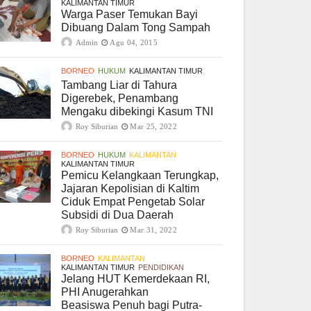
KALIMANTAN TIMUR
Warga Paser Temukan Bayi
Dibuang Dalam Tong Sampah
Admin
Agu 04, 2015
BORNEO
HUKUM
KALIMANTAN TIMUR
Tambang Liar di Tahura
Digerebek, Penambang
Mengaku dibekingi Kasum TNI
Roy Siburian
Mar 25, 2022
BORNEO
HUKUM
KALIMANTAN
KALIMANTAN TIMUR
Pemicu Kelangkaan Terungkap,
Jajaran Kepolisian di Kaltim
Ciduk Empat Pengetab Solar
Subsidi di Dua Daerah
Roy Siburian
Mar 31, 2022
BORNEO
KALIMANTAN
KALIMANTAN TIMUR
PENDIDIKAN
Jelang HUT Kemerdekaan RI,
PHI Anugerahkan
Beasiswa Penuh bagi Putra-