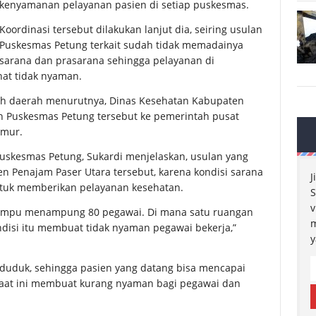
kenyamanan pelayanan pasien di setiap puskesmas.
Koordinasi tersebut dilakukan lanjut dia, seiring usulan
Puskesmas Petung terkait sudah tidak memadainya
sarana dan prasarana sehingga pelayanan di
hat tidak nyaman.
ah daerah menurutnya, Dinas Kesehatan Kabupaten
n Puskesmas Petung tersebut ke pemerintah pusat
imur.
Puskesmas Petung, Sukardi menjelaskan, usulan yang
 Penajam Paser Utara tersebut, karena kondisi sarana
J
tuk memberikan pelayanan kesehatan.
S
v
 mampu menampung 80 pegawai. Di mana satu ruangan
m
ndisi itu membuat tidak nyaman pegawai bekerja,”
y
duduk, sehingga pasien yang datang bisa mencapai
saat ini membuat kurang nyaman bagi pegawai dan