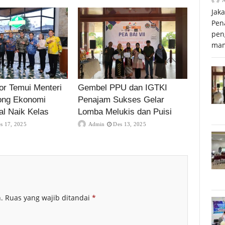
Jak
Pen
pen
mam
r Temui Menteri
Gembel PPU dan IGTKI
ong Ekonomi
Penajam Sukses Gelar
al Naik Kelas
Lomba Melukis dan Puisi
s 17, 2025
Admin
Des 13, 2025
.
Ruas yang wajib ditandai
*