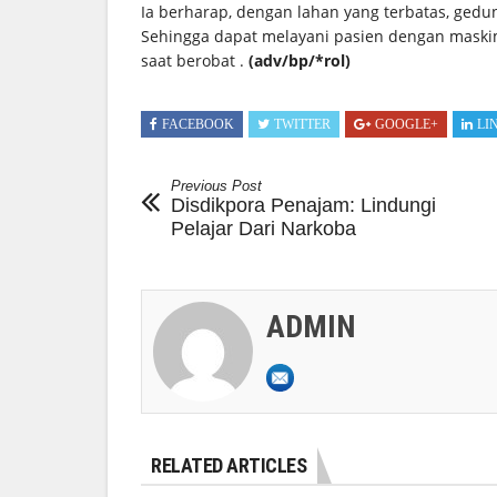
Ia berharap, dengan lahan yang terbatas, ged
Sehingga dapat melayani pasien dengan maski
saat berobat .
(adv/bp/*rol)
FACEBOOK
TWITTER
GOOGLE+
LI
Previous Post
Disdikpora Penajam: Lindungi
Pelajar Dari Narkoba
ADMIN
RELATED ARTICLES