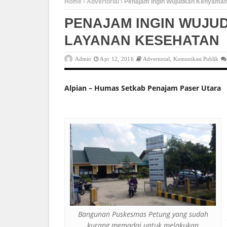
Home
Advertorial
Penajam Ingin Wujudkan Kenyama
PENAJAM INGIN WUJ
LAYANAN KESEHATAN
Admin
Apr 12, 2016
Advertorial
,
Komunikasi Publik
Alpian – Humas Setkab Penajam Paser Utara
Bangunan Puskesmas Petung yang sudah
kurang memadai untuk melakukan