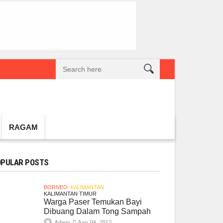
reatif Lokal Naik Kelas
Gembel PPU dan IGTKI Penajam Sukses Gelar L
RAGAM
PULAR POSTS
BORNEO
KALIMANTAN
KALIMANTAN TIMUR
Warga Paser Temukan Bayi
Dibuang Dalam Tong Sampah
Admin
Agu 04, 2015