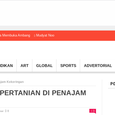
gga Membuka Ambang
Mudyat Noor Temui Menteri Ekraf, Dorong Ekonomi K
IDIKAN
ART
GLOBAL
SPORTS
ADVERTORIAL
najam Kekeringan
PO
 PERTANIAN DI PENAJAM
mur
0
3