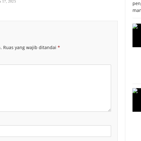
s 17, 2025
pen
mam
.
Ruas yang wajib ditandai
*