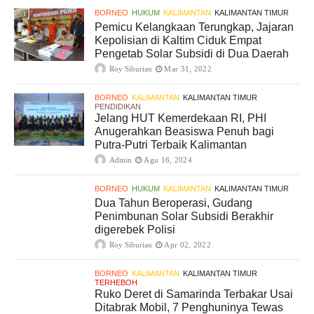
BORNEO
HUKUM
KALIMANTAN
KALIMANTAN TIMUR
Pemicu Kelangkaan Terungkap, Jajaran
Kepolisian di Kaltim Ciduk Empat
Pengetab Solar Subsidi di Dua Daerah
Roy Siburian
Mar 31, 2022
BORNEO
KALIMANTAN
KALIMANTAN TIMUR
PENDIDIKAN
Jelang HUT Kemerdekaan RI, PHI
Anugerahkan Beasiswa Penuh bagi
Putra-Putri Terbaik Kalimantan
Admin
Agu 16, 2024
BORNEO
HUKUM
KALIMANTAN
KALIMANTAN TIMUR
Dua Tahun Beroperasi, Gudang
Penimbunan Solar Subsidi Berakhir
digerebek Polisi
Roy Siburian
Apr 02, 2022
BORNEO
KALIMANTAN
KALIMANTAN TIMUR
TERHEBOH
Ruko Deret di Samarinda Terbakar Usai
Ditabrak Mobil, 7 Penghuninya Tewas