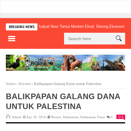
Mudyat Noor Temui Menteri Ekraf, Dorong Ekonomi Kreatif L
BREAKING NEWS
Home
Borneo
Balikpapan Galang Dana untuk Palestina
BALIKPAPAN GALANG DANA
UNTUK PALESTINA
Admin
Apr 28, 2016
Borneo
,
Kalimantan
,
Kalimantan Timur
0
1