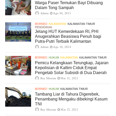
Warga Paser Temukan Bayi Dibuang
Dalam Tong Sampah
Admin
Agu 04, 2015
BORNEO
KALIMANTAN
KALIMANTAN TIMUR
PENDIDIKAN
Jelang HUT Kemerdekaan RI, PHI
Anugerahkan Beasiswa Penuh bagi
Putra-Putri Terbaik Kalimantan
Admin
Agu 16, 2024
BORNEO
HUKUM
KALIMANTAN
KALIMANTAN TIMUR
Pemicu Kelangkaan Terungkap, Jajaran
Kepolisian di Kaltim Ciduk Empat
Pengetab Solar Subsidi di Dua Daerah
Roy Siburian
Mar 31, 2022
BORNEO
HUKUM
KALIMANTAN TIMUR
Tambang Liar di Tahura Digerebek,
Penambang Mengaku dibekingi Kasum
TNI
Roy Siburian
Mar 25, 2022