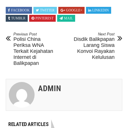
FACEBOOK
TWITTER
GOOGLE+
LINKEDIN
TUMBLR
PINTEREST
MAIL
Previous Post
Next Post
Polisi China
Disdik Balikpapan
Periksa WNA
Larang Siswa
Terkait Kejahatan
Konvoi Rayakan
Internet di
Kelulusan
Balikpapan
ADMIN
RELATED ARTICLES