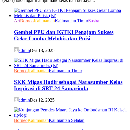
(ekraf) lokal agar mampu naik kelas dan berdaya...
Art
Borneo
Kalimantan
Kalimantan Timur
Sastra
Gembel PPU dan IGTKI Penajam Sukses
Gelar Lomba Melukis dan Puisi
admin
Des 13, 2025
Borneo
Kalimantan
Kalimantan Timur
SKK Migas Hadir sebagai Narasumber Kelas
Inspirasi di SRT 24 Samarinda
admin
Des 12, 2025
Borneo
Kalimantan
Kalimantan Selatan