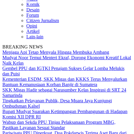
Komik
Desain
Forum
Citizen Jurnalism
Opini
Artikel
Lain-lain
BREAKING NEWS
Menjaga Api Tetap Menyala Hingga Membuka Ambang
Mudyat Noor Temui Menteri Ekraf, Dorong Ekonomi Kreatif Lokal
Naik Kelas
Gembel PPU dan IGTKI Penajam Sukses Gelar Lomba Melukis
dan Puisi
Kementerian ESDM, SKK Migas dan KKKS Terus Menyalurkan
Bantuan Kemanusiaan Korban Banjir di Sumatera
SKK Migas Hadir sebagai Narasumber Kelas Inspirasi di SRT 24
Samarinda
Tingkatkan Pelayanan Publik, Desa Muara Jaya Kunjungi
Ombudsman Kalsel
Bupati Mudyat Suarakan Ketimpangan Pembangunan di Hadapan
Komisi XII DPR RI
Wabup dan Sekda PPU Tinjau Pelaksanaan Program MBG,
Pastikan Layanan Sesuai Standar
Pariwisata PPU Diperkuat, Dua Pokdarwis Terima Aset Baru dari