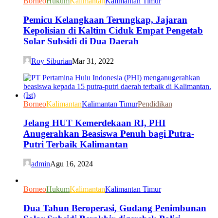
Borneo
Hukum
Kalimantan
Kalimantan Timur
Pemicu Kelangkaan Terungkap, Jajaran
Kepolisian di Kaltim Ciduk Empat Pengetab
Solar Subsidi di Dua Daerah
Roy Siburian
Mar 31, 2022
Borneo
Kalimantan
Kalimantan Timur
Pendidikan
Jelang HUT Kemerdekaan RI, PHI
Anugerahkan Beasiswa Penuh bagi Putra-
Putri Terbaik Kalimantan
admin
Agu 16, 2024
Borneo
Hukum
Kalimantan
Kalimantan Timur
Dua Tahun Beroperasi, Gudang Penimbunan