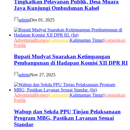
Tingkatkan Pelayanan Publik, Desa Muara
Jaya Kunjungi Ombudsman Kalsel
admin
Des 01, 2025
Advertorial
Borneo
Kalimantan
Kalimantan Timur
Komunikasi
Publik
Bupati Mudyat Suarakan Ketimpangan
Pembangunan di Hadapan Komisi XII DPR RI
admin
Nov 27, 2025
Advertorial
Borneo
Kalimantan
Kalimantan Timur
Komunikasi
Publik
Wabup dan Sekda PPU Tinjau Pelaksanaan
Program MBG, Pastikan Layanan Sesuai
Standar