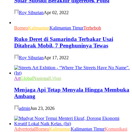
Solar Subsidi Berakhir digerebek Polisi
Roy Siburian
Apr 02, 2022
Borneo
Kalimantan
Kalimantan Timur
Terheboh
Ruko Deret di Samarinda Terbakar Usai
Ditabrak Mobil, 7 Penghuninya Tewas
Roy Siburian
Apr 17, 2022
Art
Global
Nasional
Urban
Menjaga Api Tetap Menyala Hingga Membuka
Ambang
admin
Jun 23, 2026
Advertorial
Borneo
Kalimantan
Kalimantan Timur
Komunikasi