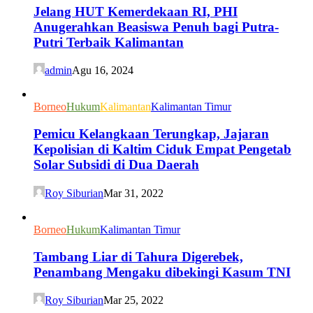
Jelang HUT Kemerdekaan RI, PHI
Anugerahkan Beasiswa Penuh bagi Putra-
Putri Terbaik Kalimantan
admin
Agu 16, 2024
Borneo
Hukum
Kalimantan
Kalimantan Timur
Pemicu Kelangkaan Terungkap, Jajaran
Kepolisian di Kaltim Ciduk Empat Pengetab
Solar Subsidi di Dua Daerah
Roy Siburian
Mar 31, 2022
Borneo
Hukum
Kalimantan Timur
Tambang Liar di Tahura Digerebek,
Penambang Mengaku dibekingi Kasum TNI
Roy Siburian
Mar 25, 2022