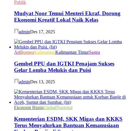
Publik
Mudyat Noor Temui Menteri Ekraf, Dorong
Ekonomi Kreatif Lokal Naik Kelas
admin
Des 17, 2025
Art
Borneo
Kalimantan
Kalimantan Timur
Sastra
Gembel PPU dan IGTKI Penajam Sukses
Gelar Lomba Melukis dan Puisi
admin
Des 13, 2025
Ekonomi Bisnis
Global
Nasional
Kementerian ESDM, SKK Migas dan KKKS
Terus Menyalurkan Bantuan Kemanusiaan