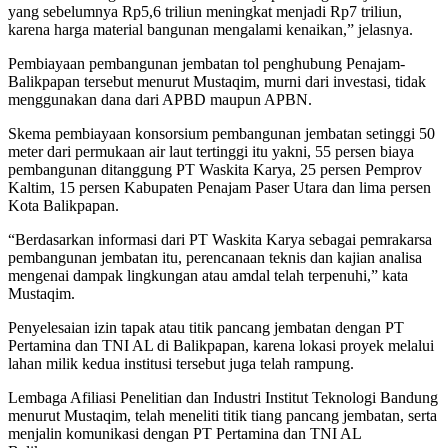
yang sebelumnya Rp5,6 triliun meningkat menjadi Rp7 triliun,
karena harga material bangunan mengalami kenaikan,” jelasnya.
Pembiayaan pembangunan jembatan tol penghubung Penajam-
Balikpapan tersebut menurut Mustaqim, murni dari investasi, tidak
menggunakan dana dari APBD maupun APBN.
Skema pembiayaan konsorsium pembangunan jembatan setinggi 50
meter dari permukaan air laut tertinggi itu yakni, 55 persen biaya
pembangunan ditanggung PT Waskita Karya, 25 persen Pemprov
Kaltim, 15 persen Kabupaten Penajam Paser Utara dan lima persen
Kota Balikpapan.
“Berdasarkan informasi dari PT Waskita Karya sebagai pemrakarsa
pembangunan jembatan itu, perencanaan teknis dan kajian analisa
mengenai dampak lingkungan atau amdal telah terpenuhi,” kata
Mustaqim.
Penyelesaian izin tapak atau titik pancang jembatan dengan PT
Pertamina dan TNI AL di Balikpapan, karena lokasi proyek melalui
lahan milik kedua institusi tersebut juga telah rampung.
Lembaga Afiliasi Penelitian dan Industri Institut Teknologi Bandung
menurut Mustaqim, telah meneliti titik tiang pancang jembatan, serta
menjalin komunikasi dengan PT Pertamina dan TNI AL