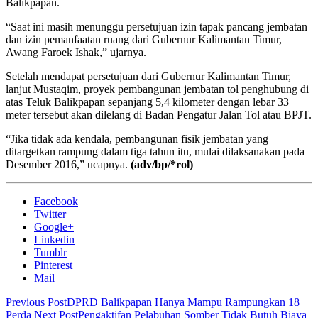
Balikpapan.
“Saat ini masih menunggu persetujuan izin tapak pancang jembatan
dan izin pemanfaatan ruang dari Gubernur Kalimantan Timur,
Awang Faroek Ishak,” ujarnya.
Setelah mendapat persetujuan dari Gubernur Kalimantan Timur,
lanjut Mustaqim, proyek pembangunan jembatan tol penghubung di
atas Teluk Balikpapan sepanjang 5,4 kilometer dengan lebar 33
meter tersebut akan dilelang di Badan Pengatur Jalan Tol atau BPJT.
“Jika tidak ada kendala, pembangunan fisik jembatan yang
ditargetkan rampung dalam tiga tahun itu, mulai dilaksanakan pada
Desember 2016,” ucapnya.
(adv/bp/*rol)
Facebook
Twitter
Google+
Linkedin
Tumblr
Pinterest
Mail
Previous Post
DPRD Balikpapan Hanya Mampu Rampungkan 18
Perda
Next Post
Pengaktifan Pelabuhan Somber Tidak Butuh Biaya