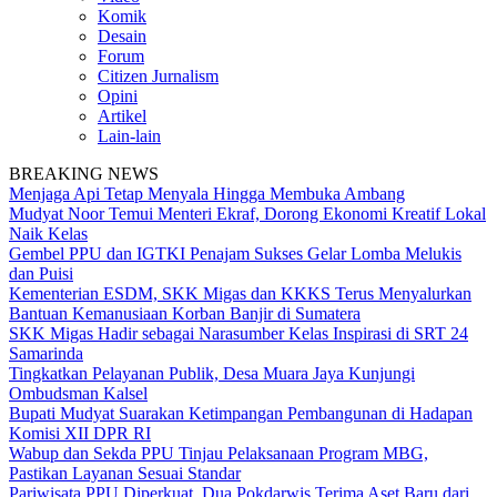
Komik
Desain
Forum
Citizen Jurnalism
Opini
Artikel
Lain-lain
BREAKING NEWS
Menjaga Api Tetap Menyala Hingga Membuka Ambang
Mudyat Noor Temui Menteri Ekraf, Dorong Ekonomi Kreatif Lokal
Naik Kelas
Gembel PPU dan IGTKI Penajam Sukses Gelar Lomba Melukis
dan Puisi
Kementerian ESDM, SKK Migas dan KKKS Terus Menyalurkan
Bantuan Kemanusiaan Korban Banjir di Sumatera
SKK Migas Hadir sebagai Narasumber Kelas Inspirasi di SRT 24
Samarinda
Tingkatkan Pelayanan Publik, Desa Muara Jaya Kunjungi
Ombudsman Kalsel
Bupati Mudyat Suarakan Ketimpangan Pembangunan di Hadapan
Komisi XII DPR RI
Wabup dan Sekda PPU Tinjau Pelaksanaan Program MBG,
Pastikan Layanan Sesuai Standar
Pariwisata PPU Diperkuat, Dua Pokdarwis Terima Aset Baru dari