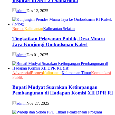
Inspirasi di SRT 24 Samarinda
admin
Des 12, 2025
Borneo
Kalimantan
Kalimantan Selatan
Tingkatkan Pelayanan Publik, Desa Muara
Jaya Kunjungi Ombudsman Kalsel
admin
Des 01, 2025
Advertorial
Borneo
Kalimantan
Kalimantan Timur
Komunikasi
Publik
Bupati Mudyat Suarakan Ketimpangan
Pembangunan di Hadapan Komisi XII DPR RI
admin
Nov 27, 2025