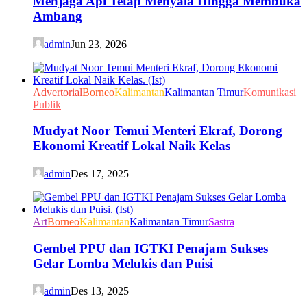
Menjaga Api Tetap Menyala Hingga Membuka
Ambang
admin
Jun 23, 2026
Advertorial
Borneo
Kalimantan
Kalimantan Timur
Komunikasi
Publik
Mudyat Noor Temui Menteri Ekraf, Dorong
Ekonomi Kreatif Lokal Naik Kelas
admin
Des 17, 2025
Art
Borneo
Kalimantan
Kalimantan Timur
Sastra
Gembel PPU dan IGTKI Penajam Sukses
Gelar Lomba Melukis dan Puisi
admin
Des 13, 2025