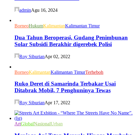
admin
Agu 16, 2024
Borneo
Hukum
Kalimantan
Kalimantan Timur
Dua Tahun Beroperasi, Gudang Penimbunan
Solar Subsidi Berakhir digerebek Polisi
Roy Siburian
Apr 02, 2022
Borneo
Kalimantan
Kalimantan Timur
Terheboh
Ruko Deret di Samarinda Terbakar Usai
Ditabrak Mobil, 7 Penghuninya Tewas
Roy Siburian
Apr 17, 2022
Art
Global
Nasional
Urban