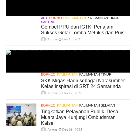
ART
BORNEO
KALIMANTAN
KALIMANTAN TIMUR
SASTRA
Gembel PPU dan IGTKI Penajam
Sukses Gelar Lomba Melukis dan Puisi
Admin
Des 13, 2025
BORNEO
KALIMANTAN
KALIMANTAN TIMUR
SKK Migas Hadir sebagai Narasumber
Kelas Inspirasi di SRT 24 Samarinda
Admin
Des 12, 2025
BORNEO
KALIMANTAN
KALIMANTAN SELATAN
Tingkatkan Pelayanan Publik, Desa
Muara Jaya Kunjungi Ombudsman
Kalsel
Admin
Des 01, 2025