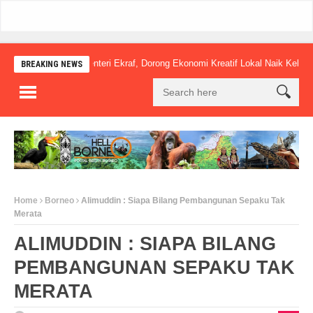
t Noor Temui Menteri Ekraf, Dorong Ekonomi Kreatif Lokal Naik Kelas
G
BREAKING NEWS
Home
Borneo
Alimuddin : Siapa Bilang Pembangunan Sepaku Tak
Merata
ALIMUDDIN : SIAPA BILANG
PEMBANGUNAN SEPAKU TAK
MERATA