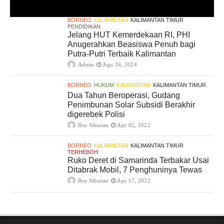
BORNEO
KALIMANTAN
KALIMANTAN TIMUR
PENDIDIKAN
Jelang HUT Kemerdekaan RI, PHI
Anugerahkan Beasiswa Penuh bagi
Putra-Putri Terbaik Kalimantan
Admin
Agu 16, 2024
BORNEO
HUKUM
KALIMANTAN
KALIMANTAN TIMUR
Dua Tahun Beroperasi, Gudang
Penimbunan Solar Subsidi Berakhir
digerebek Polisi
Roy Siburian
Apr 02, 2022
BORNEO
KALIMANTAN
KALIMANTAN TIMUR
TERHEBOH
Ruko Deret di Samarinda Terbakar Usai
Ditabrak Mobil, 7 Penghuninya Tewas
Roy Siburian
Apr 17, 2022