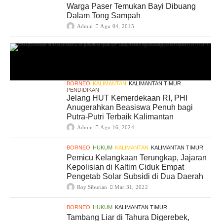
Warga Paser Temukan Bayi Dibuang
Dalam Tong Sampah
Admin
Agu 04, 2015
BORNEO
KALIMANTAN
KALIMANTAN TIMUR
PENDIDIKAN
Jelang HUT Kemerdekaan RI, PHI
Anugerahkan Beasiswa Penuh bagi
Putra-Putri Terbaik Kalimantan
Admin
Agu 16, 2024
BORNEO
HUKUM
KALIMANTAN
KALIMANTAN TIMUR
Pemicu Kelangkaan Terungkap, Jajaran
Kepolisian di Kaltim Ciduk Empat
Pengetab Solar Subsidi di Dua Daerah
Roy Siburian
Mar 31, 2022
BORNEO
HUKUM
KALIMANTAN TIMUR
Tambang Liar di Tahura Digerebek,