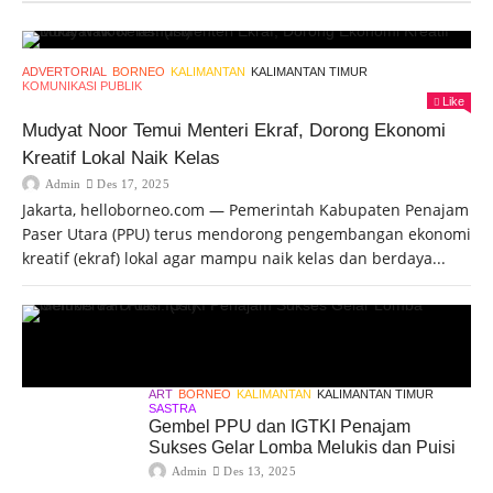
ADVERTORIAL
BORNEO
KALIMANTAN
KALIMANTAN TIMUR
KOMUNIKASI PUBLIK
Like
Mudyat Noor Temui Menteri Ekraf, Dorong Ekonomi
Kreatif Lokal Naik Kelas
Admin
Des 17, 2025
Jakarta, helloborneo.com — Pemerintah Kabupaten Penajam
Paser Utara (PPU) terus mendorong pengembangan ekonomi
kreatif (ekraf) lokal agar mampu naik kelas dan berdaya...
ART
BORNEO
KALIMANTAN
KALIMANTAN TIMUR
SASTRA
Gembel PPU dan IGTKI Penajam
Sukses Gelar Lomba Melukis dan Puisi
Admin
Des 13, 2025