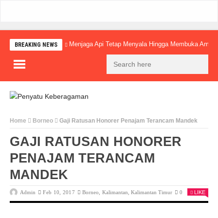
Menjaga Api Tetap Menyala Hingga Membuka Amba
BREAKING NEWS
Home
Borneo
Gaji Ratusan Honorer Penajam Terancam Mandek
GAJI RATUSAN HONORER
PENAJAM TERANCAM
MANDEK
Admin
Feb 10, 2017
Borneo
,
Kalimantan
,
Kalimantan Timur
0
LIKE