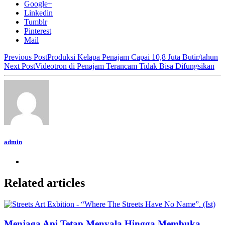
Google+
Linkedin
Tumblr
Pinterest
Mail
Previous Post
Produksi Kelapa Penajam Capai 10,8 Juta Butir/tahun
Next Post
Videotron di Penajam Terancam Tidak Bisa Difungsikan
admin
Related articles
Menjaga Api Tetap Menyala Hingga Membuka