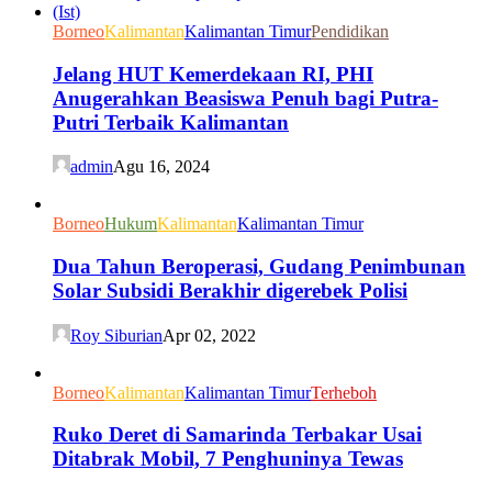
Borneo
Kalimantan
Kalimantan Timur
Pendidikan
Jelang HUT Kemerdekaan RI, PHI
Anugerahkan Beasiswa Penuh bagi Putra-
Putri Terbaik Kalimantan
admin
Agu 16, 2024
Borneo
Hukum
Kalimantan
Kalimantan Timur
Dua Tahun Beroperasi, Gudang Penimbunan
Solar Subsidi Berakhir digerebek Polisi
Roy Siburian
Apr 02, 2022
Borneo
Kalimantan
Kalimantan Timur
Terheboh
Ruko Deret di Samarinda Terbakar Usai
Ditabrak Mobil, 7 Penghuninya Tewas