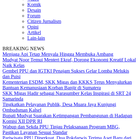
Komik
Desain
Forum
Citizen Jurnalism
Opini
Artikel
Lain-lain
BREAKING NEWS
Menjaga Api Tetap Menyala Hingga Membuka Ambang
Mudyat Noor Temui Menteri Ekraf, Dorong Ekonomi Kreatif Lokal
Naik Kelas
Gembel PPU dan IGTKI Penajam Sukses Gelar Lomba Melukis
dan Puisi
Kementerian ESDM, SKK Migas dan KKKS Terus Menyalurkan
Bantuan Kemanusiaan Korban Banjir di Sumatera
SKK Migas Hadir sebagai Narasumber Kelas Inspirasi di SRT 24
Samarinda
Tingkatkan Pelayanan Publik, Desa Muara Jaya Kunjungi
Ombudsman Kalsel
Bupati Mudyat Suarakan Ketimpangan Pembangunan di Hadapan
Komisi XII DPR RI
Wabup dan Sekda PPU Tinjau Pelaksanaan Program MBG,
Pastikan Layanan Sesuai Standar
Pariwisata PPU Diperkuat, Dua Pokdarwis Terima Aset Baru dari