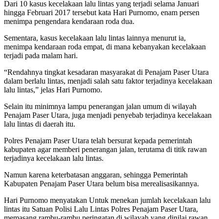
Dari 10 kasus kecelakaan lalu lintas yang terjadi selama Januari
hingga Februari 2017 tersebut kata Hari Purnomo, enam persen
menimpa pengendara kendaraan roda dua.
Sementara, kasus kecelakaan lalu lintas lainnya menurut ia,
menimpa kendaraan roda empat, di mana kebanyakan kecelakaan
terjadi pada malam hari.
“Rendahnya tingkat kesadaran masyarakat di Penajam Paser Utara
dalam berlalu lintas, menjadi salah satu faktor terjadinya kecelakaan
lalu lintas,” jelas Hari Purnomo.
Selain itu minimnya lampu penerangan jalan umum di wilayah
Penajam Paser Utara, juga menjadi penyebab terjadinya kecelakaan
lalu lintas di daerah itu.
Polres Penajam Paser Utara telah bersurat kepada pemerintah
kabupaten agar memberi penerangan jalan, terutama di titik rawan
terjadinya kecelakaan lalu lintas.
Namun karena keterbatasan anggaran, sehingga Pemerintah
Kabupaten Penajam Paser Utara belum bisa merealisasikannya.
Hari Purnomo menyatakan Untuk menekan jumlah kecelakaan lalu
lintas itu Satuan Polisi Lalu Lintas Polres Penajam Paser Utara,
memasang rambu-rambu peringatan di wilayah yang dinilai rawan