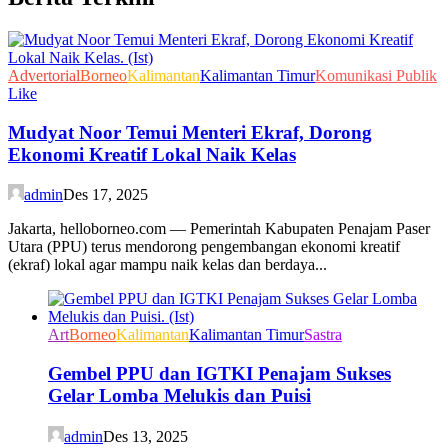
Advertorial
Borneo
Kalimantan
Kalimantan Timur
Komunikasi Publik
Like
Mudyat Noor Temui Menteri Ekraf, Dorong
Ekonomi Kreatif Lokal Naik Kelas
admin
Des 17, 2025
Jakarta, helloborneo.com — Pemerintah Kabupaten Penajam Paser
Utara (PPU) terus mendorong pengembangan ekonomi kreatif
(ekraf) lokal agar mampu naik kelas dan berdaya...
Art
Borneo
Kalimantan
Kalimantan Timur
Sastra
Gembel PPU dan IGTKI Penajam Sukses
Gelar Lomba Melukis dan Puisi
admin
Des 13, 2025