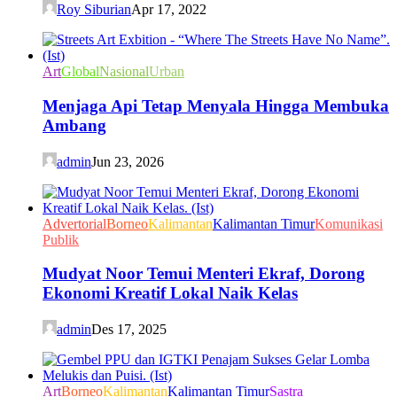
Roy Siburian
Apr 17, 2022
Art
Global
Nasional
Urban
Menjaga Api Tetap Menyala Hingga Membuka
Ambang
admin
Jun 23, 2026
Advertorial
Borneo
Kalimantan
Kalimantan Timur
Komunikasi
Publik
Mudyat Noor Temui Menteri Ekraf, Dorong
Ekonomi Kreatif Lokal Naik Kelas
admin
Des 17, 2025
Art
Borneo
Kalimantan
Kalimantan Timur
Sastra