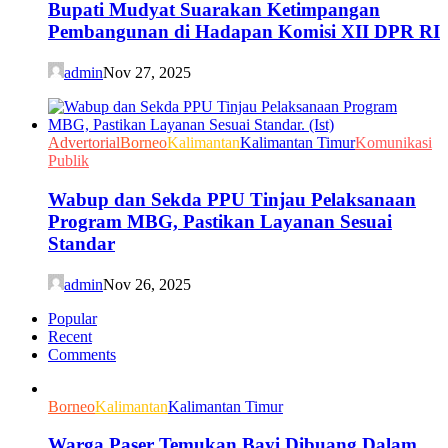
Bupati Mudyat Suarakan Ketimpangan
Pembangunan di Hadapan Komisi XII DPR RI
admin
Nov 27, 2025
Advertorial
Borneo
Kalimantan
Kalimantan Timur
Komunikasi
Publik
Wabup dan Sekda PPU Tinjau Pelaksanaan
Program MBG, Pastikan Layanan Sesuai
Standar
admin
Nov 26, 2025
Popular
Recent
Comments
Borneo
Kalimantan
Kalimantan Timur
Warga Paser Temukan Bayi Dibuang Dalam