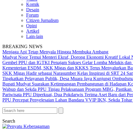
Komik
Desain
Forum
Citizen Jurnalism
Opini
Artikel
Lain-lain
BREAKING NEWS
Menjaga Api Tetap Menyala Hingga Membuka Ambang
Mudyat Noor Temui Menteri Ekraf, Dorong Ekonomi Kreatif Lokal 
Gembel PPU dan IGTKI Penajam Sukses Gelar Lomba Melukis dan 
Kementerian ESDM, SKK Migas dan KKKS Terus Menyalurkan Bant
SKK Migas Hadir sebagai Narasumber Kelas Inspirasi di SRT 24 Sa
Tingkatkan Pelayanan Publik, Desa Muara Jaya Kunjungi Ombudsma
Bupati Mudyat Suarakan Ketimpangan Pembangunan di Hadapan Ko
Wabup dan Sekda PPU Tinjau Pelaksanaan Program MBG, Pastikan 
Pariwisata PPU Diperkuat, Dua Pokdarwis Terima Aset Baru dari Pe
PPU Percepat Penyelesaian Lahan Bandara VVIP IKN, Sekda Tohar 
Search