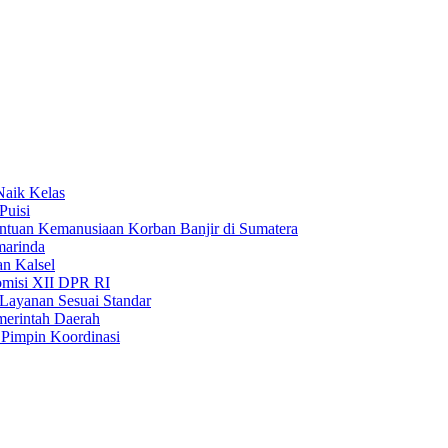
Naik Kelas
Puisi
uan Kemanusiaan Korban Banjir di Sumatera
marinda
n Kalsel
misi XII DPR RI
Layanan Sesuai Standar
merintah Daerah
Pimpin Koordinasi