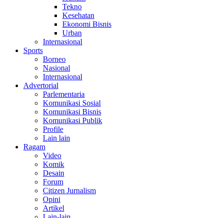
Tekno
Kesehatan
Ekonomi Bisnis
Urban
Internasional
Sports
Borneo
Nasional
Internasional
Advertorial
Parlementaria
Komunikasi Sosial
Komunikasi Bisnis
Komunikasi Publik
Profile
Lain lain
Ragam
Video
Komik
Desain
Forum
Citizen Jurnalism
Opini
Artikel
Lain-lain