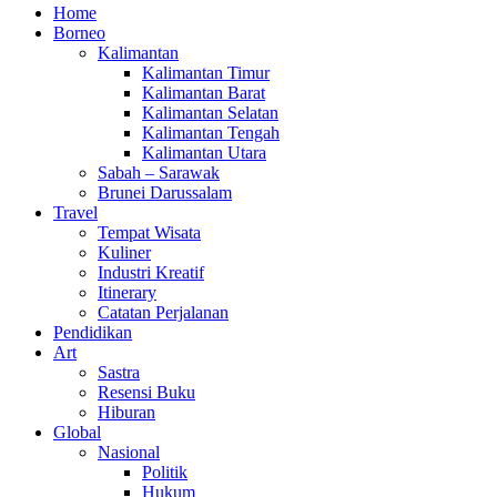
Home
Borneo
Kalimantan
Kalimantan Timur
Kalimantan Barat
Kalimantan Selatan
Kalimantan Tengah
Kalimantan Utara
Sabah – Sarawak
Brunei Darussalam
Travel
Tempat Wisata
Kuliner
Industri Kreatif
Itinerary
Catatan Perjalanan
Pendidikan
Art
Sastra
Resensi Buku
Hiburan
Global
Nasional
Politik
Hukum