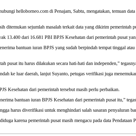
hubungi helloborneo.com di Penajam, Sabtu, mengatakan, temuan data 
sih ditemukan sejumlah masalah terkait data yang dikirim pemerintah 
ak 13.400 dari 16.681 PBI BPJS Kesehatan dari pemerintah pusat yan
nerima bantuan iuran BPJS yang sudah berpindah tempat tinggal atau d
ah pusat itu harus dilakukan secara hati-hati dan independen,” tegasny
indah ke luar daerah, lanjut Suyanto, petugas verifikasi juga menemu
JS Kesehatan dari pemerintah tersebut masih perlu perbaikan.
enerima bantuan iuran BPJS Kesehatan dari pemerintah pusat itu,” tega
ngga harus diverifikasi untuk menghindari salah sasaran penyaluran ba
 diduga karena pemerintah pusat masih mengacu pada data Pendataan 