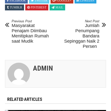
FACEBOOK
TWITTER
GOOGLE+
LINKEDIN
TUMBLR
PINTEREST
MAIL
Previous Post
Next Post
Masyarakat
Jumlah
Penajam Diimbau
Penumpang
Menitipkan Rumah
Bandara
saat Mudik
Sepinggan Naik 2
Persen
ADMIN
RELATED ARTICLES