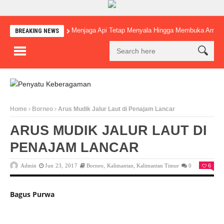
Menjaga Api Tetap Menyala Hingga Membuka Amba
BREAKING NEWS
Home
Borneo
Arus Mudik Jalur Laut di Penajam Lancar
ARUS MUDIK JALUR LAUT DI
PENAJAM LANCAR
Admin
Jun 23, 2017
Borneo
,
Kalimantan
,
Kalimantan Timur
0
6
Bagus Purwa