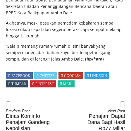
Sekretaris Badan Penanggulangan Bencana Daerah atau
BPBD Kota Balikpapan Ambo Dale.
Akibatnya, meski pasukan pemadam kebakaran sampai
lokasi cukup cepat dan segera beraksi, api sempat melalap
hingga 11 rumah.
“Selain memang rumah-rumah di sini banyak yang
semipermanen, dari bahan kayu, berdempetan, gang
sempit, dan di lereng,” jelas Ambo Dale.
(bp/*ara)
FACEBOOK
TWITTER
GOOGLE+
LINKEDIN
TUMBLR
PINTEREST
MAIL
Previous Post
Next Post
Dinas Kominfo
Penajam Dapat
Penajam Gandeng
Dana Bagi Hasil
Kepolisian
Rp77 Miliar