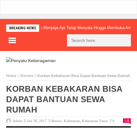
Menjaga Api Tetap Menyala Hingga Membuka Amba
BREAKING NEWS
Home
Borneo
Korban Kebakaran Bisa Dapat Bantuan Sewa Rumah
KORBAN KEBAKARAN BISA
DAPAT BANTUAN SEWA
RUMAH
Admin
Jun 30, 2017
Borneo
,
Kalimantan
,
Kalimantan Timur
0
8