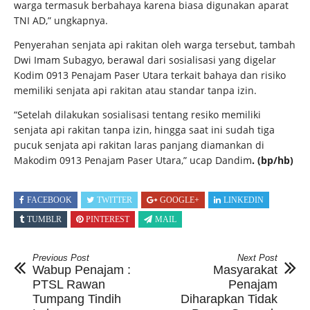
warga termasuk berbahaya karena biasa digunakan aparat
TNI AD,” ungkapnya.
Penyerahan senjata api rakitan oleh warga tersebut, tambah
Dwi Imam Subagyo, berawal dari sosialisasi yang digelar
Kodim 0913 Penajam Paser Utara terkait bahaya dan risiko
memiliki senjata api rakitan atau standar tanpa izin.
“Setelah dilakukan sosialisasi tentang resiko memiliki
senjata api rakitan tanpa izin, hingga saat ini sudah tiga
pucuk senjata api rakitan laras panjang diamankan di
Makodim 0913 Penajam Paser Utara,” ucap Dandim
. (bp/hb)
FACEBOOK
TWITTER
GOOGLE+
LINKEDIN
TUMBLR
PINTEREST
MAIL
Previous Post
Next Post
Wabup Penajam :
Masyarakat
PTSL Rawan
Penajam
Tumpang Tindih
Diharapkan Tidak