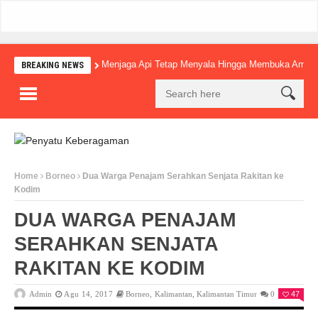
Menjaga Api Tetap Menyala Hingga Membuka Amba
BREAKING NEWS
Home
Borneo
Dua Warga Penajam Serahkan Senjata Rakitan ke
Kodim
DUA WARGA PENAJAM
SERAHKAN SENJATA
RAKITAN KE KODIM
Admin
Agu 14, 2017
Borneo
,
Kalimantan
,
Kalimantan Timur
0
47