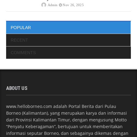
Admin
Nov 26, 2025
POPULAR
RECENT
COMMENTS
ABOUT US
www.helloborneo.com adalah Portal Berita dari Pulau
Borneo (Kalimantan), yang merupakan karya dan informasi
dari Provinsi Kalimantan Timur, dengan mengusung Motto
“Penyatu Keberagaman”, bertujuan untuk memberitakan
informasi seputar Borneo, dan sebagainya dikemas dengan