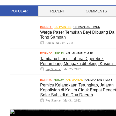
POPULAR
RECENT
COMMENTS
BORNEO
KALIMANTAN
KALIMANTAN TIMUR
Warga Paser Temukan Bayi Dibuang Da
Tong Sampah
Admin
Agu 04, 2015
BORNEO
HUKUM
KALIMANTAN TIMUR
Tambang Liar di Tahura Digerebek,
Penambang Mengaku dibekingi Kasum 
Roy Siburian
Mar 25, 2022
BORNEO
HUKUM
KALIMANTAN
KALIMANTAN TIMUR
Pemicu Kelangkaan Terungkap, Jajaran
Kepolisian di Kaltim Ciduk Empat Penge
Solar Subsidi di Dua Daerah
Roy Siburian
Mar 31, 2022