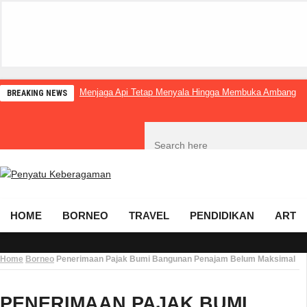
Menjaga Api Tetap Menyala Hingga Membuka Ambang
BREAKING NEWS
HOME
BORNEO
TRAVEL
PENDIDIKAN
ART
Home
Borneo
Penerimaan Pajak Bumi Bangunan Penajam Belum Maksimal
PENERIMAAN PAJAK BUMI