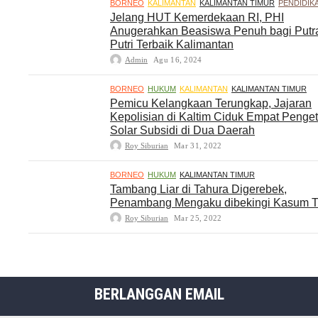
BORNEO
KALIMANTAN
KALIMANTAN TIMUR
PENDIDIK
Jelang HUT Kemerdekaan RI, PHI
Anugerahkan Beasiswa Penuh bagi Putr
Putri Terbaik Kalimantan
Admin
Agu 16, 2024
BORNEO
HUKUM
KALIMANTAN
KALIMANTAN TIMUR
Pemicu Kelangkaan Terungkap, Jajaran
Kepolisian di Kaltim Ciduk Empat Penge
Solar Subsidi di Dua Daerah
Roy Siburian
Mar 31, 2022
BORNEO
HUKUM
KALIMANTAN TIMUR
Tambang Liar di Tahura Digerebek,
Penambang Mengaku dibekingi Kasum 
Roy Siburian
Mar 25, 2022
BERLANGGAN EMAIL