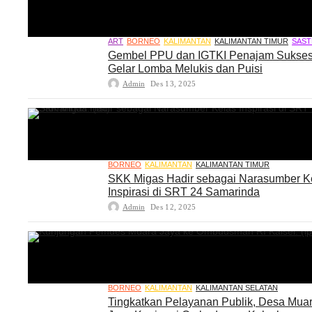
ART
BORNEO
KALIMANTAN
KALIMANTAN TIMUR
SAST
Gembel PPU dan IGTKI Penajam Sukse
Gelar Lomba Melukis dan Puisi
Admin
Des 13, 2025
BORNEO
KALIMANTAN
KALIMANTAN TIMUR
SKK Migas Hadir sebagai Narasumber K
Inspirasi di SRT 24 Samarinda
Admin
Des 12, 2025
BORNEO
KALIMANTAN
KALIMANTAN SELATAN
Tingkatkan Pelayanan Publik, Desa Mua