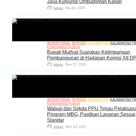
Jaya Kunjungi Ombudsman Kalsel
Admin
Des 01, 2025
ADVERTORIAL
BORNEO
KALIMANTAN
KALIMANTAN T
KOMUNIKASI PUBLIK
Bupati Mudyat Suarakan Ketimpangan
Pembangunan di Hadapan Komisi XII D
Admin
Nov 27, 2025
ADVERTORIAL
BORNEO
KALIMANTAN
KALIMANTAN T
KOMUNIKASI PUBLIK
Wabup dan Sekda PPU Tinjau Pelaksan
Program MBG, Pastikan Layanan Sesuai
Standar
Admin
Nov 26, 2025