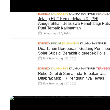
BORNEO
KALIMANTAN
KALIMANTAN TIMUR
PENDIDIK
Jelang HUT Kemerdekaan RI, PHI
Anugerahkan Beasiswa Penuh bagi Putr
Putri Terbaik Kalimantan
Admin
Agu 16, 2024
BORNEO
HUKUM
KALIMANTAN
KALIMANTAN TIMUR
Dua Tahun Beroperasi, Gudang Penimb
Solar Subsidi Berakhir digerebek Polisi
Roy Siburian
Apr 02, 2022
BORNEO
KALIMANTAN
KALIMANTAN TIMUR
TERHEBO
Ruko Deret di Samarinda Terbakar Usai
Ditabrak Mobil, 7 Penghuninya Tewas
Roy Siburian
Apr 17, 2022