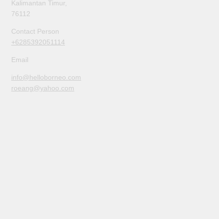
Kalimantan Timur,
76112
Contact Person
+6285392051114
Email
info@helloborneo.com
roeang@yahoo.com