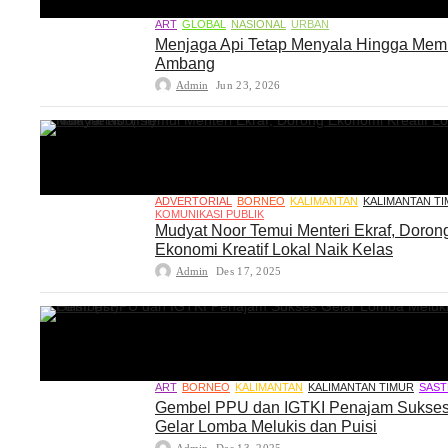
ART
GLOBAL
NASIONAL
URBAN
Menjaga Api Tetap Menyala Hingga Me
Ambang
Admin
Jun 23, 2026
ADVERTORIAL
BORNEO
KALIMANTAN
KALIMANTAN T
KOMUNIKASI PUBLIK
Mudyat Noor Temui Menteri Ekraf, Doron
Ekonomi Kreatif Lokal Naik Kelas
Admin
Des 17, 2025
ART
BORNEO
KALIMANTAN
KALIMANTAN TIMUR
SAST
Gembel PPU dan IGTKI Penajam Sukse
Gelar Lomba Melukis dan Puisi