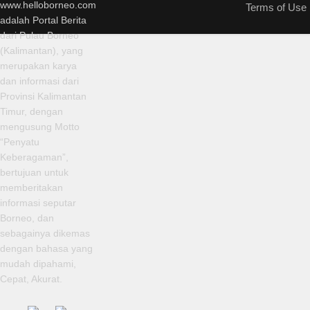
www.helloborneo.com
Terms of Use
adalah Portal Berita
dari Pulau Borneo
(Kalimantan), yang
merupakan karya
dan informasi dari
Provinsi Kalimantan
Timur, dengan
mengusung Motto
“Penyatu
Keberagaman”,
bertujuan untuk
memberitakan
informasi seputar
Borneo, dan
sebagainya dikemas
dengan bahasa yang
mudah dipahami,
Cepat, Akurat.