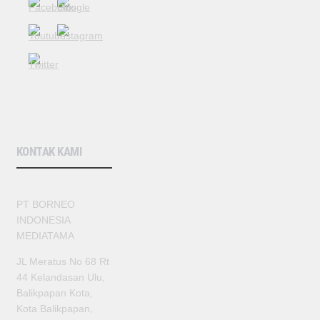
KONTAK KAMI
PT BORNEO
INDONESIA
MEDIATAMA
JL Meratus No 68 Rt
44 Kelandasan Ulu,
Balikpapan Kota,
Kota Balikpapan,