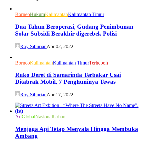
Borneo
Hukum
Kalimantan
Kalimantan Timur
Dua Tahun Beroperasi, Gudang Penimbunan
Solar Subsidi Berakhir digerebek Polisi
Roy Siburian
Apr 02, 2022
Borneo
Kalimantan
Kalimantan Timur
Terheboh
Ruko Deret di Samarinda Terbakar Usai
Ditabrak Mobil, 7 Penghuninya Tewas
Roy Siburian
Apr 17, 2022
Art
Global
Nasional
Urban
Menjaga Api Tetap Menyala Hingga Membuka
Ambang