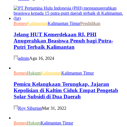
Borneo
Kalimantan
Kalimantan Timur
Pendidikan
Jelang HUT Kemerdekaan RI, PHI
Anugerahkan Beasiswa Penuh bagi Putra-
Putri Terbaik Kalimantan
admin
Agu 16, 2024
Borneo
Hukum
Kalimantan
Kalimantan Timur
Pemicu Kelangkaan Terungkap, Jajaran
Kepolisian di Kaltim Ciduk Empat Pengetab
Solar Subsidi di Dua Daerah
Roy Siburian
Mar 31, 2022
Borneo
Hukum
Kalimantan Timur