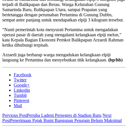
terjadi di Balikpapan dan Berau. Warga Kelurahan Gunung
Samarinda Baru, Balikpapan Utara, sampai Prapatan yang
bertetangga dengan perumahan Pertamina di Gunung Dubbs,
sempat antre panjang untuk mendapatkan elpiji 3 kilogram tersebut.
“Nanti pemerintah kota menyurati Pertamina untuk mengadakan
operasi pasar di daerah yang mengalami kelangkaan elpiji melon,”
kata Kepala Bagian Ekonomi Pemkot Balikpapan Arzaedi Rahman
ketika dihubungi terpisah.
Arzaedi juga berharap warga mengadukan kelangkaan elpiji
langsung ke Pertamina dan menyebutkan titik kelangkaan.
(bp/hb)
Facebook
Twitter
Google+
Linkedin
Tumblr
Pinterest
Mail
Previous Post
Persiba Ladeni Persegres di Stadion Baru
Next
Post
Penerimaan Pajak Bumi Bangunan Penajam Belum Maksimal