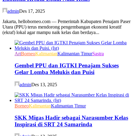
admin
Des 17, 2025
Jakarta, helloborneo.com — Pemerintah Kabupaten Penajam Paser
Utara (PPU) terus mendorong pengembangan ekonomi kreatif
(ekraf) lokal agar mampu naik kelas dan berdaya...
Art
Borneo
Kalimantan
Kalimantan Timur
Sastra
Gembel PPU dan IGTKI Penajam Sukses
Gelar Lomba Melukis dan Puisi
admin
Des 13, 2025
Borneo
Kalimantan
Kalimantan Timur
SKK Migas Hadir sebagai Narasumber Kelas
Inspirasi di SRT 24 Samarinda