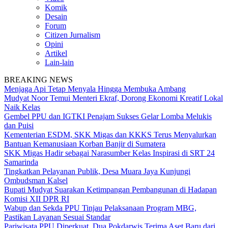
Komik
Desain
Forum
Citizen Jurnalism
Opini
Artikel
Lain-lain
BREAKING NEWS
Menjaga Api Tetap Menyala Hingga Membuka Ambang
Mudyat Noor Temui Menteri Ekraf, Dorong Ekonomi Kreatif Lokal
Naik Kelas
Gembel PPU dan IGTKI Penajam Sukses Gelar Lomba Melukis
dan Puisi
Kementerian ESDM, SKK Migas dan KKKS Terus Menyalurkan
Bantuan Kemanusiaan Korban Banjir di Sumatera
SKK Migas Hadir sebagai Narasumber Kelas Inspirasi di SRT 24
Samarinda
Tingkatkan Pelayanan Publik, Desa Muara Jaya Kunjungi
Ombudsman Kalsel
Bupati Mudyat Suarakan Ketimpangan Pembangunan di Hadapan
Komisi XII DPR RI
Wabup dan Sekda PPU Tinjau Pelaksanaan Program MBG,
Pastikan Layanan Sesuai Standar
Pariwisata PPU Diperkuat, Dua Pokdarwis Terima Aset Baru dari