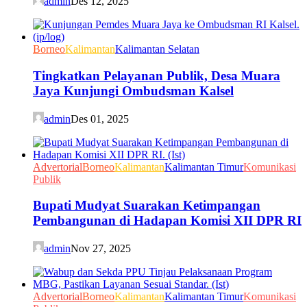
admin
Des 12, 2025
Borneo
Kalimantan
Kalimantan Selatan
Tingkatkan Pelayanan Publik, Desa Muara
Jaya Kunjungi Ombudsman Kalsel
admin
Des 01, 2025
Advertorial
Borneo
Kalimantan
Kalimantan Timur
Komunikasi
Publik
Bupati Mudyat Suarakan Ketimpangan
Pembangunan di Hadapan Komisi XII DPR RI
admin
Nov 27, 2025
Advertorial
Borneo
Kalimantan
Kalimantan Timur
Komunikasi