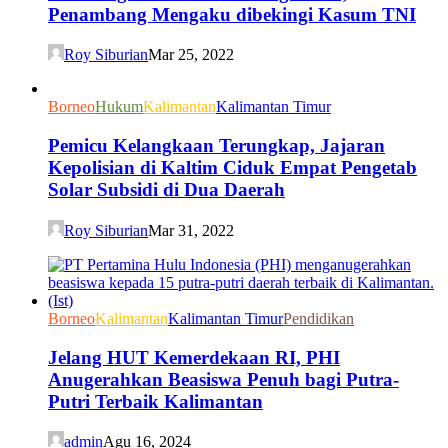
Penambang Mengaku dibekingi Kasum TNI
Roy Siburian
Mar 25, 2022
Borneo
Hukum
Kalimantan
Kalimantan Timur
Pemicu Kelangkaan Terungkap, Jajaran
Kepolisian di Kaltim Ciduk Empat Pengetab
Solar Subsidi di Dua Daerah
Roy Siburian
Mar 31, 2022
Borneo
Kalimantan
Kalimantan Timur
Pendidikan
Jelang HUT Kemerdekaan RI, PHI
Anugerahkan Beasiswa Penuh bagi Putra-
Putri Terbaik Kalimantan
admin
Agu 16, 2024