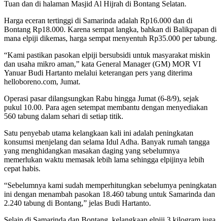
Tuan dan di halaman Masjid Al Hijrah di Bontang Selatan.
Harga eceran tertinggi di Samarinda adalah Rp16.000 dan di
Bontang Rp18.000. Karena sempat langka, bahkan di Balikpapan di
mana elpiji dikemas, harga sempat menyentuh Rp35.000 per tabung.
“Kami pastikan pasokan elpiji bersubsidi untuk masyarakat miskin
dan usaha mikro aman,” kata General Manager (GM) MOR VI
Yanuar Budi Hartanto melalui keterangan pers yang diterima
helloboreno.com, Jumat.
Operasi pasar dilangsungkan Rabu hingga Jumat (6-8/9), sejak
pukul 10.00. Para agen setempat membantu dengan menyediakan
560 tabung dalam sehari di setiap titik.
Satu penyebab utama kelangkaan kali ini adalah peningkatan
konsumsi menjelang dan selama Idul Adha. Banyak rumah tangga
yang menghidangkan masakan daging yang sebelumnya
memerlukan waktu memasak lebih lama sehingga elpijinya lebih
cepat habis.
“Sebelumnya kami sudah memperhitungkan sebelumya peningkatan
ini dengan menambah pasokan 18.460 tabung untuk Samarinda dan
2.240 tabung di Bontang,” jelas Budi Hartanto.
Selain di Samarinda dan Bontang, kelangkaan elpiji 3 kilogram juga