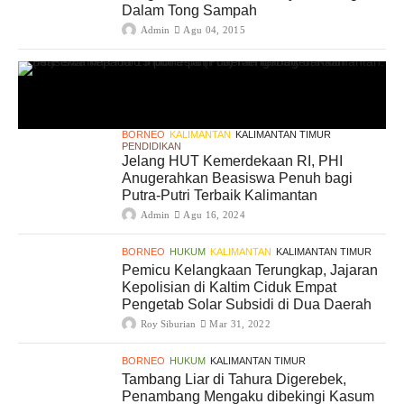
Dalam Tong Sampah
Admin
Agu 04, 2015
BORNEO
KALIMANTAN
KALIMANTAN TIMUR
PENDIDIKAN
Jelang HUT Kemerdekaan RI, PHI
Anugerahkan Beasiswa Penuh bagi
Putra-Putri Terbaik Kalimantan
Admin
Agu 16, 2024
BORNEO
HUKUM
KALIMANTAN
KALIMANTAN TIMUR
Pemicu Kelangkaan Terungkap, Jajaran
Kepolisian di Kaltim Ciduk Empat
Pengetab Solar Subsidi di Dua Daerah
Roy Siburian
Mar 31, 2022
BORNEO
HUKUM
KALIMANTAN TIMUR
Tambang Liar di Tahura Digerebek,
Penambang Mengaku dibekingi Kasum