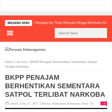
Menjaga Api Tetap Menyala Hingga Membuka Amba
BREAKING NEWS
Home
Borneo
BKPP Penajam Berhentikan Sementara Satpol
Terlibat Narkoba
BKPP PENAJAM
BERHENTIKAN SEMENTARA
SATPOL TERLIBAT NARKOBA
Admin
Sep 27, 2017
Borneo
,
Kalimantan
,
Kalimantan Timur
0
6