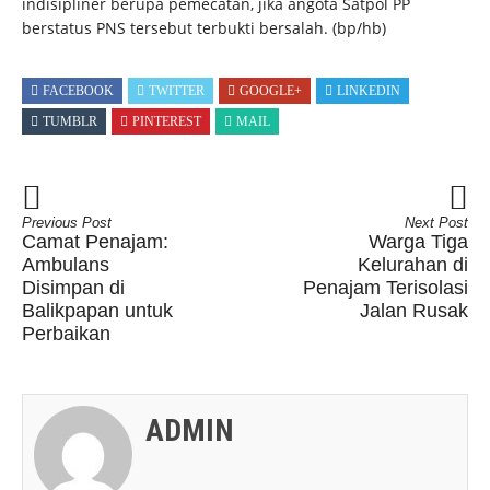
indisipliner berupa pemecatan, jika angota Satpol PP
berstatus PNS tersebut terbukti bersalah. (bp/hb)
FACEBOOK
TWITTER
GOOGLE+
LINKEDIN
TUMBLR
PINTEREST
MAIL
Previous Post
Next Post
Camat Penajam:
Warga Tiga
Ambulans
Kelurahan di
Disimpan di
Penajam Terisolasi
Balikpapan untuk
Jalan Rusak
Perbaikan
ADMIN